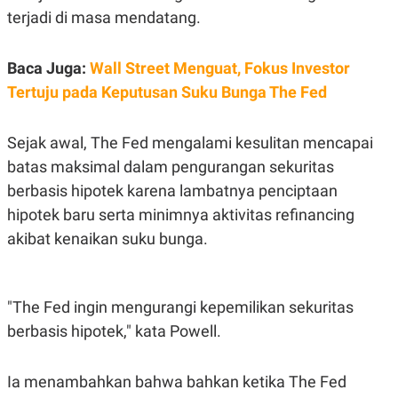
C
L
terjadi di masa mendatang.
A
E
D
A
E
S
M
E
Baca Juga:
Wall Street Menguat, Fokus Investor
Y
.
I
Tertuju pada Keputusan Suku Bunga The Fed
D
L
K
Sejak awal, The Fed mengalami kesulitan mencapai
A
I
N
N
batas maksimal dalam pengurangan sekuritas
G
E
G
R
berbasis hipotek karena lambatnya penciptaan
A
J
N
A
hipotek baru serta minimnya aktivitas refinancing
A
E
akibat kenaikan suku bunga.
N
M
C
I
E
T
T
E
A
N
"The Fed ingin mengurangi kepemilikan sekuritas
K
berbasis hipotek," kata Powell.
E
A
P
D
A
V
P
E
Ia menambahkan bahwa bahkan ketika The Fed
E
R