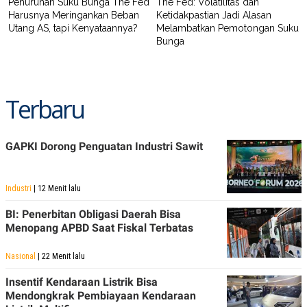
Penurunan Suku Bunga The Fed
The Fed: Volatilitas dan
Harusnya Meringankan Beban
Ketidakpastian Jadi Alasan
Utang AS, tapi Kenyataannya?
Melambatkan Pemotongan Suku
Bunga
Terbaru
GAPKI Dorong Penguatan Industri Sawit
Industri
| 12 Menit lalu
BI: Penerbitan Obligasi Daerah Bisa
Menopang APBD Saat Fiskal Terbatas
Nasional
| 22 Menit lalu
Insentif Kendaraan Listrik Bisa
Mendongkrak Pembiayaan Kendaraan