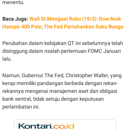
menentu.
R
G
S
I
O
O
N
N
Baca Juga:
Wall St Menguat Rabu (19/3): Dow Naik
A
A
Hampir 400 Poin, The Fed Pertahankan Suku Bunga
L
L
F
I
N
Perubahan dalam kebijakan QT ini sebelumnya telah
A
N
disinggung dalam risalah pertemuan FOMC Januari
C
lalu.
E
Y
C
A
A
Namun, Gubernur The Fed, Christopher Waller, yang
N
R
G
I
kerap memiliki pandangan berbeda dengan rekan-
T
T
E
A
rekannya mengenai manajemen aset dan obligasi
R
H
bank sentral, tidak setuju dengan keputusan
.
U
.
perlambatan ini.
.
K
L
E
I
S
F