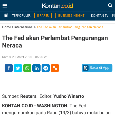
TERPOPULER
E-PAPER
BUSINESS INSIGHT
KONTAN TV
P
Home
>
internasional
>
The Fed akan Perlambat Pengurangan Neraca
The Fed akan Perlambat Pengurangan
MY
KONTAN
Neraca
Daftar
Kamis, 20 Maret 2025 | 05:20 WIB
Masuk
Baca di App
BERITA
I
N
Sumber:
Reuters
| Editor:
Yudho Winarto
N
A
V
S
KONTAN.CO.ID -
WASHINGTON.
The Fed
E
I
S
O
mengumumkan pada Rabu (19/3) bahwa mulai bulan
T
N