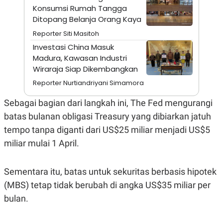
E
Konsumsi Rumah Tangga
R
Ditopang Belanja Orang Kaya
F
B
O
U
Reporter Siti Masitoh
K
S
Investasi China Masuk
U
I
S
N
Madura, Kawasan Industri
E
Wiraraja Siap Dikembangkan
S
S
Reporter Nurtiandriyani Simamora
I
N
Sebagai bagian dari langkah ini, The Fed mengurangi
S
I
batas bulanan obligasi Treasury yang dibiarkan jatuh
G
H
tempo tanpa diganti dari US$25 miliar menjadi US$5
T
miliar mulai 1 April.
S
B
T
E
O
L
Sementara itu, batas untuk sekuritas berbasis hipotek
C
A
K
N
(MBS) tetap tidak berubah di angka US$35 miliar per
S
J
E
A
bulan.
T
O
U
N
P