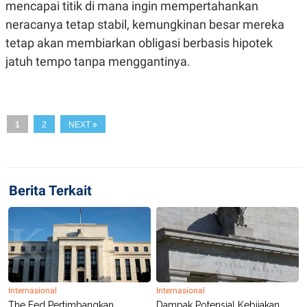
mencapai titik di mana ingin mempertahankan
R
T
I
neracanya tetap stabil, kemungkinan besar mereka
S
I
tetap akan membiarkan obligasi berbasis hipotek
N
jatuh tempo tanpa menggantinya.
G
K
G
M
E
D
1
2
NEXT
I
A
.
I
D
Berita Terkait
SITEMAP
PROFILE
TERM
OF
USE
PEDOMAN
PEMBERITAAN
SIBER
Internasional
Internasional
The Fed Pertimbangkan
Dampak Potensial Kebijakan
PRIVACY