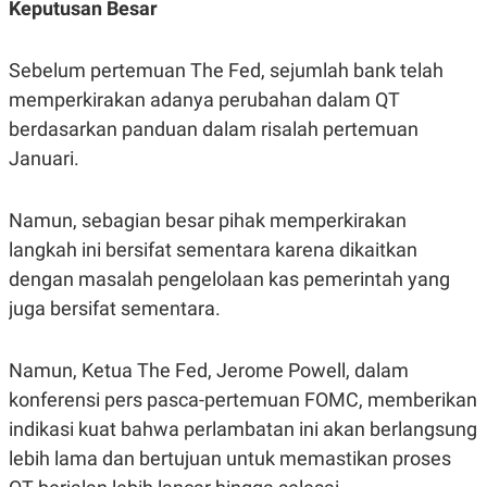
Keputusan Besar
N
S
E
E
W
R
Sebelum pertemuan The Fed, sejumlah bank telah
S
E
S
M
memperkirakan adanya perubahan dalam QT
E
O
T
N
berdasarkan panduan dalam risalah pertemuan
U
I
Januari.
P
A
A
K
D
I
Namun, sebagian besar pihak memperkirakan
V
L
A
langkah ini bersifat sementara karena dikaitkan
S
K
dengan masalah pengelolaan kas pemerintah yang
O
juga bersifat sementara.
R
P
O
R
Namun, Ketua The Fed, Jerome Powell, dalam
A
S
konferensi pers pasca-pertemuan FOMC, memberikan
I
indikasi kuat bahwa perlambatan ini akan berlangsung
K
N
lebih lama dan bertujuan untuk memastikan proses
I
A
L
T