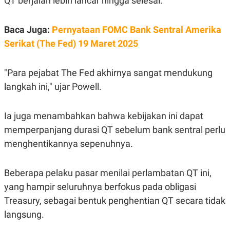
QT berjalan lebih lancar hingga selesai.
A
I
S
V
K
E
E
Baca Juga:
Pernyataan FOMC Bank Sentral Amerika
M
Serikat (The Fed) 19 Maret 2025
E
N
T
E
"Para pejabat The Fed akhirnya sangat mendukung
R
langkah ini," ujar Powell.
I
A
N
Ia juga menambahkan bahwa kebijakan ini dapat
L
E
memperpanjang durasi QT sebelum bank sentral perlu
S
T
menghentikannya sepenuhnya.
A
R
I
Beberapa pelaku pasar menilai perlambatan QT ini,
yang hampir seluruhnya berfokus pada obligasi
KANAL
Treasury, sebagai bentuk penghentian QT secara tidak
langsung.
P
I
U
M