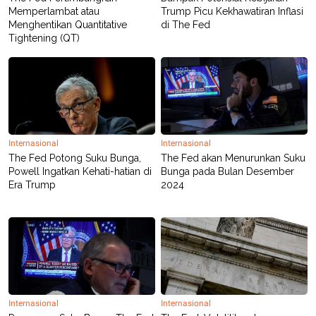
POLICY
Memperlambat atau
Trump Picu Kekhawatiran Inflasi
Menghentikan Quantitative
di The Fed
Tightening (QT)
Internasional
Internasional
The Fed Potong Suku Bunga,
The Fed akan Menurunkan Suku
Powell Ingatkan Kehati-hatian di
Bunga pada Bulan Desember
Era Trump
2024
Internasional
Internasional