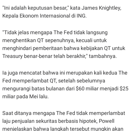
S
A
A
G
"Ini adalah keputusan besar," kata James Knightley,
T
E
Kepala Ekonom Internasional di ING.
D
S
A
T
A
"Tidak jelas mengapa The Fed tidak langsung
K
L
menghentikan QT sepenuhnya, kecuali untuk
O
I
N
P
menghindari pemberitaan bahwa kebijakan QT untuk
T
S
Treasury benar-benar telah berakhir," tambahnya.
A
U
N
S
T
V
Ia juga mencatat bahwa ini merupakan kali kedua The
Fed memperlambat QT, setelah sebelumnya
JARINGAN
mengurangi batas bulanan dari $60 miliar menjadi $25
miliar pada Mei lalu.
K
P
O
R
N
E
Saat ditanya mengapa The Fed tidak memperlambat
T
S
A
S
laju penjualan sekuritas berbasis hipotek, Powell
N
R
A
E
menjelaskan bahwa langkah tersebut mungkin akan