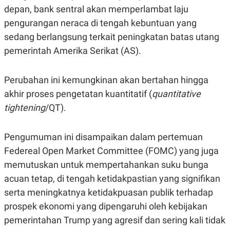
A
A
depan, bank sentral akan memperlambat laju
S
L
pengurangan neraca di tengah kebuntuan yang
I
sedang berlangsung terkait peningkatan batas utang
K
I
E
N
pemerintah Amerika Serikat (AS).
U
D
A
U
N
S
G
T
Perubahan ini kemungkinan akan bertahan hingga
A
R
akhir proses pengetatan kuantitatif (
quantitative
N
I
tightening
/QT).
P
I
E
N
L
T
U
E
Pengumuman ini disampaikan dalam pertemuan
A
R
N
N
Federeal Open Market Committee (FOMC) yang juga
G
A
memutuskan untuk mempertahankan suku bunga
U
S
S
I
acuan tetap, di tengah ketidakpastian yang signifikan
A
O
H
N
serta meningkatnya ketidakpuasan publik terhadap
A
A
prospek ekonomi yang dipengaruhi oleh kebijakan
L
pemerintahan Trump yang agresif dan sering kali tidak
P
R
E
E