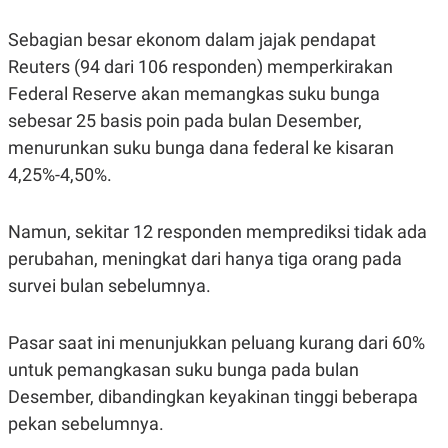
A
I
S
V
Sebagian besar ekonom dalam jajak pendapat
K
E
E
Reuters (94 dari 106 responden) memperkirakan
M
E
Federal Reserve akan memangkas suku bunga
N
sebesar 25 basis poin pada bulan Desember,
T
E
menurunkan suku bunga dana federal ke kisaran
R
I
4,25%-4,50%.
A
N
L
Namun, sekitar 12 responden memprediksi tidak ada
E
perubahan, meningkat dari hanya tiga orang pada
S
T
survei bulan sebelumnya.
A
R
I
Pasar saat ini menunjukkan peluang kurang dari 60%
untuk pemangkasan suku bunga pada bulan
KANAL
Desember, dibandingkan keyakinan tinggi beberapa
pekan sebelumnya.
P
I
U
M