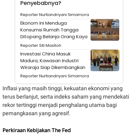
Penyebabnya?
N
S
E
E
Reporter Nurtiandriyani Simamora
W
R
S
E
Ekonom Ini Menduga
S
M
Konsumsi Rumah Tangga
E
O
T
N
Ditopang Belanja Orang Kaya
U
I
Reporter Siti Masitoh
P
A
Investasi China Masuk
A
K
D
I
Madura, Kawasan Industri
V
L
Wiraraja Siap Dikembangkan
A
S
Reporter Nurtiandriyani Simamora
K
O
Inflasi yang masih tinggi, kekuatan ekonomi yang
R
P
terus berlanjut, serta indeks saham yang mendekati
O
R
rekor tertinggi menjadi penghalang utama bagi
A
S
pemangkasan yang agresif.
I
K
N
Perkiraan Kebijakan The Fed
I
A
L
T