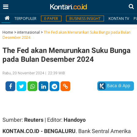
TERPOPULER
E-PAPER
BUSINESS INSIGHT
KONTAN TV
P
Home
>
internasional
>
The Fed akan Menurunkan Suku Bunga pada Bulan
Desember 2024
MY
The Fed akan Menurunkan Suku Bunga
KONTAN
pada Bulan Desember 2024
Daftar
Rabu, 20 November 2024 | 22:39 WIB
Masuk
Baca di App
BERITA
I
N
N
A
Sumber:
Reuters
| Editor:
Handoyo
V
S
E
I
KONTAN.CO.ID - BENGALURU
. Bank Sentral Amerika
S
O
T
N