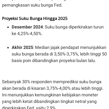
R
T
pemangkasan suku bunga Fed.
I
S
I
Proyeksi Suku Bunga Hingga 2025
N
G
Desember 2024
: Suku bunga diperkirakan turun
K
G
ke 4,25%-4,50%.
M
E
D
Akhir 2025
: Median jajak pendapat menunjukkan
I
A
suku bunga berada di 3,50%-3,75%, lebih tinggi 50
.
I
basis poin dibandingkan proyeksi bulan lalu.
D
Sebanyak 30% responden memprediksi suku bunga
SITEMAP
PROFILE
TERM
OF
akan berada di kisaran 3,75%-4,00% atau lebih tinggi.
USE
Ini menunjukkan kemungkinan kebijakan moneter
PEDOMAN
PEMBERITAAN
yang lebih ketat dibandingkan tingkat netral yang
SIBER
diperkirakan Fed, yaitu 2,9%.
PRIVACY