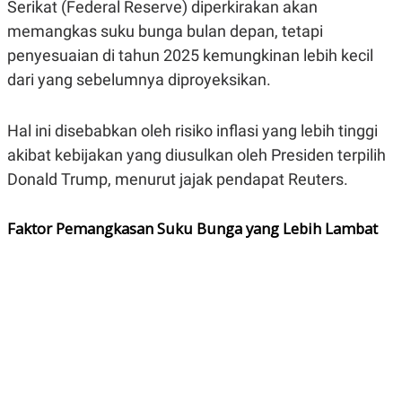
Serikat (Federal Reserve) diperkirakan akan
A
A
S
L
memangkas suku bunga bulan depan, tetapi
I
penyesuaian di tahun 2025 kemungkinan lebih kecil
K
I
dari yang sebelumnya diproyeksikan.
E
N
U
D
A
U
N
S
Hal ini disebabkan oleh risiko inflasi yang lebih tinggi
G
T
A
R
akibat kebijakan yang diusulkan oleh Presiden terpilih
N
I
Donald Trump, menurut jajak pendapat Reuters.
P
I
E
N
L
T
Faktor Pemangkasan Suku Bunga yang Lebih Lambat
U
E
A
R
N
N
G
A
U
S
S
I
A
O
H
N
A
A
L
P
R
E
E