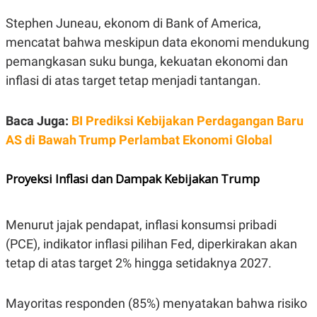
S
A
A
G
Stephen Juneau, ekonom di Bank of America,
T
E
D
S
mencatat bahwa meskipun data ekonomi mendukung
A
pemangkasan suku bunga, kekuatan ekonomi dan
T
A
inflasi di atas target tetap menjadi tantangan.
K
L
O
I
N
P
Baca Juga:
BI Prediksi Kebijakan Perdagangan Baru
T
S
A
U
AS di Bawah Trump Perlambat Ekonomi Global
N
S
T
V
Proyeksi Inflasi dan Dampak Kebijakan Trump
JARINGAN
Menurut jajak pendapat, inflasi konsumsi pribadi
K
P
(PCE), indikator inflasi pilihan Fed, diperkirakan akan
O
R
tetap di atas target 2% hingga setidaknya 2027.
N
E
T
S
A
S
N
R
Mayoritas responden (85%) menyatakan bahwa risiko
A
E