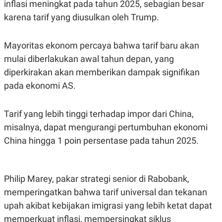
C
L
inflasi meningkat pada tahun 2025, sebagian besar
A
E
karena tarif yang diusulkan oleh Trump.
D
A
E
S
M
E
Y
.
Mayoritas ekonom percaya bahwa tarif baru akan
I
mulai diberlakukan awal tahun depan, yang
D
L
K
diperkirakan akan memberikan dampak signifikan
A
I
pada ekonomi AS.
N
N
G
E
G
R
A
J
Tarif yang lebih tinggi terhadap impor dari China,
N
A
misalnya, dapat mengurangi pertumbuhan ekonomi
A
E
N
M
China hingga 1 poin persentase pada tahun 2025.
C
I
E
T
T
E
A
N
K
Philip Marey, pakar strategi senior di Rabobank,
E
A
memperingatkan bahwa tarif universal dan tekanan
P
D
A
V
upah akibat kebijakan imigrasi yang lebih ketat dapat
P
E
memperkuat inflasi, mempersingkat siklus
E
R