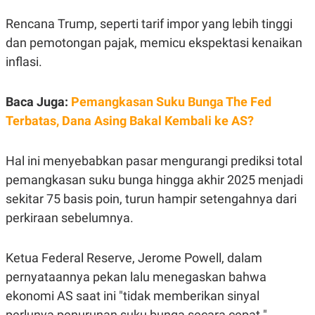
E
E
H
S
Rencana Trump, seperti tarif impor yang lebih tinggi
A
T
T
Y
dan pemotongan pajak, memicu ekspektasi kenaikan
A
L
N
E
inflasi.
E
A
N
N
G
A
Baca Juga:
Pemangkasan Suku Bunga The Fed
L
L
Terbatas, Dana Asing Bakal Kembali ke AS?
I
I
S
S
H
I
S
Hal ini menyebabkan pasar mengurangi prediksi total
E
K
pemangkasan suku bunga hingga akhir 2025 menjadi
X
O
E
L
sekitar 75 basis poin, turun hampir setengahnya dari
C
O
perkiraan sebelumnya.
U
M
T
I
V
Ketua Federal Reserve, Jerome Powell, dalam
E
C
pernyataannya pekan lalu menegaskan bahwa
O
ekonomi AS saat ini "tidak memberikan sinyal
R
N
perlunya penurunan suku bunga secara cepat."