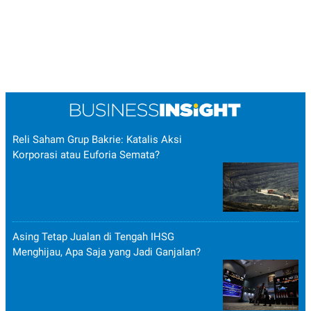
Reli Saham Grup Bakrie: Katalis Aksi
Korporasi atau Euforia Semata?
Asing Tetap Jualan di Tengah IHSG
Menghijau, Apa Saja yang Jadi Ganjalan?