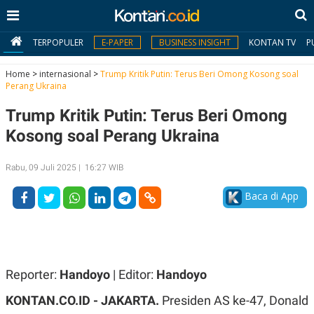
TERPOPULER
E-PAPER
BUSINESS INSIGHT
KONTAN TV
P
Home
>
internasional
>
Trump Kritik Putin: Terus Beri Omong Kosong soal
Perang Ukraina
MY
Trump Kritik Putin: Terus Beri Omong
KONTAN
Kosong soal Perang Ukraina
Daftar
Rabu, 09 Juli 2025 | 16:27 WIB
Masuk
Baca di App
BERITA
I
N
N
A
Reporter:
Handoyo
| Editor:
Handoyo
V
S
E
I
KONTAN.CO.ID - JAKARTA.
Presiden AS ke-47, Donald
S
O
T
N