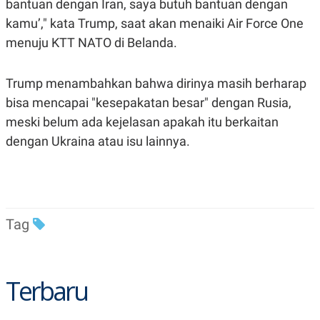
bantuan dengan Iran, saya butuh bantuan dengan
R
T
I
kamu’," kata Trump, saat akan menaiki Air Force One
S
I
menuju KTT NATO di Belanda.
N
G
K
Trump menambahkan bahwa dirinya masih berharap
G
bisa mencapai "kesepakatan besar" dengan Rusia,
M
E
meski belum ada kejelasan apakah itu berkaitan
D
I
dengan Ukraina atau isu lainnya.
A
.
I
D
Tag
SITEMAP
PROFILE
TERM
OF
USE
PEDOMAN
Terbaru
PEMBERITAAN
SIBER
PRIVACY