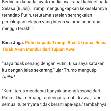
E
E
Berbicara kepada awak media usai rapat kabinet pada
H
S
Selasa (8 Juli), Trump mengungkapkan kekesalannya
A
T
T
Y
terhadap Putin, terutama setelah serangkaian
A
L
N
E
percakapan telepon yang intens selama beberapa
E
A
minggu terakhir.
N
N
G
A
L
L
Baca Juga:
Putin kepada Trump: Soal Ukraina, Rusia
I
I
S
S
Tidak Akan Mundur dari Tujuan Awal
H
I
S
E
K
“Saya tidak senang dengan Putin. Bisa saya katakan
X
O
E
L
itu dengan jelas sekarang,” ujar Trump mengutip
C
O
Unilad
.
U
M
T
I
V
"Kami terus mendapat banyak omong kosong dari
E
C
Putin… Dia memang terdengar ramah di awal, tapi
O
semua itu ternyata tidak berarti apa-apa," tambahnya.
R
N