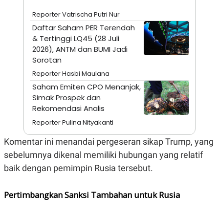
N
S
Reporter Vatrischa Putri Nur
E
E
W
R
Daftar Saham PER Terendah
S
E
& Tertinggi LQ45 (28 Juli
S
M
2026), ANTM dan BUMI Jadi
E
O
T
N
Sorotan
U
I
P
A
Reporter Hasbi Maulana
A
K
Saham Emiten CPO Menanjak,
D
I
Simak Prospek dan
V
L
Rekomendasi Analis
A
S
Reporter Pulina Nityakanti
K
O
R
Komentar ini menandai pergeseran sikap Trump, yang
P
sebelumnya dikenal memiliki hubungan yang relatif
O
R
baik dengan pemimpin Rusia tersebut.
A
S
I
Pertimbangkan Sanksi Tambahan untuk Rusia
K
N
I
A
L
T