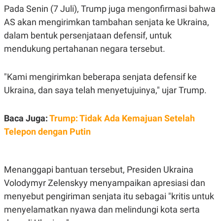
S
A
Pada Senin (7 Juli), Trump juga mengonfirmasi bahwa
A
G
T
E
AS akan mengirimkan tambahan senjata ke Ukraina,
D
S
A
dalam bentuk persenjataan defensif, untuk
T
mendukung pertahanan negara tersebut.
A
K
L
O
I
"Kami mengirimkan beberapa senjata defensif ke
N
P
T
S
Ukraina, dan saya telah menyetujuinya," ujar Trump.
A
U
N
S
T
Baca Juga:
Trump: Tidak Ada Kemajuan Setelah
V
Telepon dengan Putin
JARINGAN
K
P
Menanggapi bantuan tersebut, Presiden Ukraina
O
R
Volodymyr Zelenskyy menyampaikan apresiasi dan
N
E
T
S
menyebut pengiriman senjata itu sebagai "kritis untuk
A
S
N
R
menyelamatkan nyawa dan melindungi kota serta
A
E