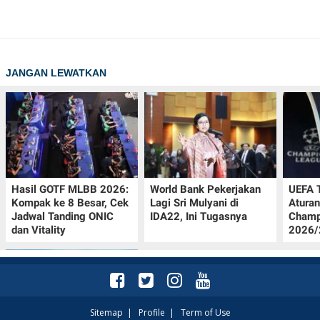
JANGAN LEWATKAN
Hasil GOTF MLBB 2026:
World Bank Pekerjakan
UEFA 
Kompak ke 8 Besar, Cek
Lagi Sri Mulyani di
Aturan
Jadwal Tanding ONIC
IDA22, Ini Tugasnya
Champ
dan Vitality
2026/2
Sitemap
|
Profile
|
Term of Use