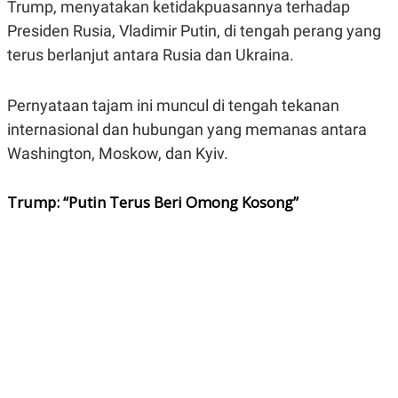
Trump, menyatakan ketidakpuasannya terhadap
A
A
S
L
Presiden Rusia, Vladimir Putin, di tengah perang yang
I
terus berlanjut antara Rusia dan Ukraina.
K
I
E
N
U
D
Pernyataan tajam ini muncul di tengah tekanan
A
U
N
S
internasional dan hubungan yang memanas antara
G
T
A
R
Washington, Moskow, dan Kyiv.
N
I
P
I
Trump: “Putin Terus Beri Omong Kosong”
E
N
L
T
U
E
A
R
N
N
G
A
U
S
S
I
A
O
H
N
A
A
L
P
R
E
E