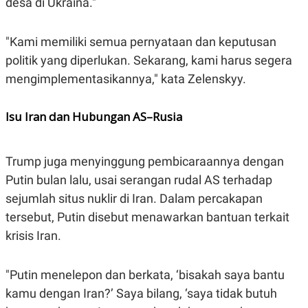
desa di Ukraina."
C
L
A
E
D
A
E
S
"Kami memiliki semua pernyataan dan keputusan
M
E
Y
.
politik yang diperlukan. Sekarang, kami harus segera
I
mengimplementasikannya," kata Zelenskyy.
D
L
K
A
I
Isu Iran dan Hubungan AS–Rusia
N
N
G
E
G
R
A
J
Trump juga menyinggung pembicaraannya dengan
N
A
A
E
Putin bulan lalu, usai serangan rudal AS terhadap
N
M
C
I
sejumlah situs nuklir di Iran. Dalam percakapan
E
T
tersebut, Putin disebut menawarkan bantuan terkait
T
E
A
N
krisis Iran.
K
E
A
P
D
"Putin menelepon dan berkata, ‘bisakah saya bantu
A
V
P
E
kamu dengan Iran?’ Saya bilang, ‘saya tidak butuh
E
R