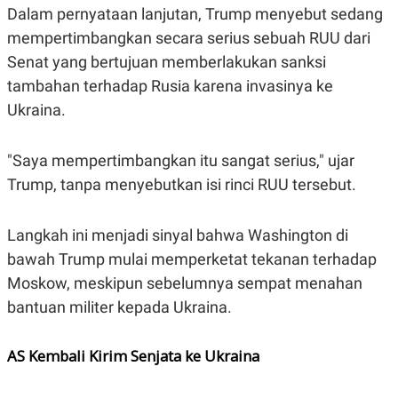
A
I
Dalam pernyataan lanjutan, Trump menyebut sedang
S
V
K
E
mempertimbangkan secara serius sebuah RUU dari
E
Senat yang bertujuan memberlakukan sanksi
M
E
tambahan terhadap Rusia karena invasinya ke
N
T
Ukraina.
E
R
I
"Saya mempertimbangkan itu sangat serius," ujar
A
N
Trump, tanpa menyebutkan isi rinci RUU tersebut.
L
E
S
Langkah ini menjadi sinyal bahwa Washington di
T
A
bawah Trump mulai memperketat tekanan terhadap
R
Moskow, meskipun sebelumnya sempat menahan
I
bantuan militer kepada Ukraina.
KANAL
AS Kembali Kirim Senjata ke Ukraina
P
I
U
M