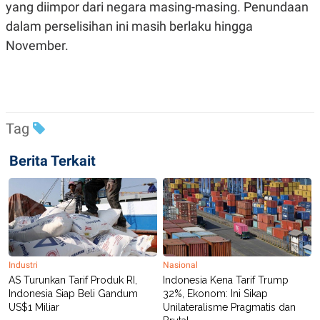
C
L
yang diimpor dari negara masing-masing. Penundaan
A
E
dalam perselisihan ini masih berlaku hingga
D
A
E
S
November.
M
E
Y
.
I
D
L
K
A
I
N
N
Tag
G
E
G
R
Berita Terkait
A
J
N
A
A
E
N
M
C
I
E
T
T
E
A
N
K
Industri
Nasional
E
A
AS Turunkan Tarif Produk RI,
Indonesia Kena Tarif Trump
P
D
A
V
Indonesia Siap Beli Gandum
32%, Ekonom: Ini Sikap
P
E
US$1 Miliar
Unilateralisme Pragmatis dan
E
R