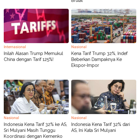
Brutal
R
T
I
S
I
N
G
K
G
M
Internasional
Nasional
E
Inilah Alasan Trump Memukul
Kena Tarif Trump 32%, Indef
D
China dengan Tarif 125%!
Beberkan Dampaknya Ke
I
Ekspor-Impor
A
.
I
D
SITEMAP
PROFILE
TERM
OF
USE
Nasional
Nasional
PEDOMAN
Indonesia Kena Tarif 32% ke AS,
Indonesia Kena Tarif 32% dari
PEMBERITAAN
Sri Mulyani Masih Tunggu
AS, Ini Kata Sri Mulyani
SIBER
Koordinasi dengan Kemenko
PRIVACY