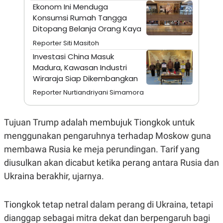
A
I
Ekonom Ini Menduga
S
V
Konsumsi Rumah Tangga
K
E
E
Ditopang Belanja Orang Kaya
M
Reporter Siti Masitoh
E
N
Investasi China Masuk
T
Madura, Kawasan Industri
E
R
Wiraraja Siap Dikembangkan
I
A
Reporter Nurtiandriyani Simamora
N
L
E
Tujuan Trump adalah membujuk Tiongkok untuk
S
menggunakan pengaruhnya terhadap Moskow guna
T
A
membawa Rusia ke meja perundingan. Tarif yang
R
I
diusulkan akan dicabut ketika perang antara Rusia dan
Ukraina berakhir, ujarnya.
KANAL
Tiongkok tetap netral dalam perang di Ukraina, tetapi
P
I
dianggap sebagai mitra dekat dan berpengaruh bagi
U
M