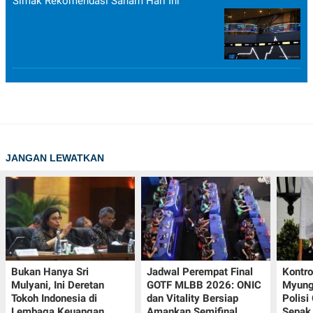
Simak Rekomendasi Saham Hari Ini
JANGAN LEWATKAN
Bukan Hanya Sri
Jadwal Perempat Final
Kontr
Mulyani, Ini Deretan
GOTF MLBB 2026: ONIC
Myung-
Tokoh Indonesia di
dan Vitality Bersiap
Polisi
Lembaga Keuangan
Amankan Semifinal
Sepak 