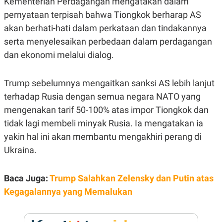
Kementerian Perdagangan mengatakan dalam
E
R
pernyataan terpisah bahwa Tiongkok berharap AS
F
B
akan berhati-hati dalam perkataan dan tindakannya
O
U
K
S
serta menyelesaikan perbedaan dalam perdagangan
U
I
dan ekonomi melalui dialog.
S
N
E
S
S
Trump sebelumnya mengaitkan sanksi AS lebih lanjut
I
N
terhadap Rusia dengan semua negara NATO yang
S
mengenakan tarif 50-100% atas impor Tiongkok dan
I
G
tidak lagi membeli minyak Rusia. Ia mengatakan ia
H
T
yakin hal ini akan membantu mengakhiri perang di
S
B
Ukraina.
T
E
O
L
C
A
Baca Juga:
Trump Salahkan Zelensky dan Putin atas
K
N
S
J
Kegagalannya yang Memalukan
E
A
T
O
U
N
P