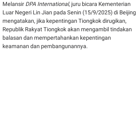
Melansir
DPA International
, juru bicara Kementerian
R
G
S
I
Luar Negeri Lin Jian pada Senin (15/9/2025) di Beijing
O
O
N
N
mengatakan, jika kepentingan Tiongkok dirugikan,
A
A
Republik Rakyat Tiongkok akan mengambil tindakan
L
L
F
balasan dan mempertahankan kepentingan
I
N
keamanan dan pembangunannya.
A
N
C
E
Y
C
A
A
N
R
G
I
T
T
E
A
R
H
.
U
.
.
K
L
E
I
S
F