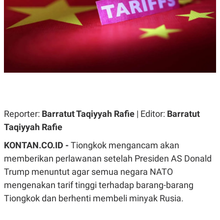
A
A
S
L
I
K
I
E
N
U
D
A
U
N
S
G
T
A
R
N
I
P
I
E
N
Reporter:
Barratut Taqiyyah Rafie
| Editor:
Barratut
L
T
Taqiyyah Rafie
U
E
A
R
N
N
KONTAN.CO.ID -
Tiongkok mengancam akan
G
A
memberikan perlawanan setelah Presiden AS Donald
U
S
S
I
Trump menuntut agar semua negara NATO
A
O
H
N
mengenakan tarif tinggi terhadap barang-barang
A
A
Tiongkok dan berhenti membeli minyak Rusia.
L
P
R
E
E