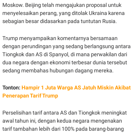
S
A
Moskow. Beijing telah mengajukan proposal untuk
A
G
T
E
menyelesaikan perang, yang ditolak Ukraina karena
D
S
sebagian besar didasarkan pada tuntutan Rusia.
A
T
A
Trump menyampaikan komentarnya bersamaan
K
L
O
I
dengan perundingan yang sedang berlangsung antara
N
P
T
S
Tiongkok dan AS di Spanyol, di mana perwakilan dari
A
U
dua negara dengan ekonomi terbesar dunia tersebut
N
S
T
sedang membahas hubungan dagang mereka.
V
Tonton:
Hampir 1 Juta Warga AS Jatuh Miskin Akibat
JARINGAN
Penerapan Tarif Trump
K
P
O
R
N
E
Perselisihan tarif antara AS dan Tiongkok meningkat
T
S
awal tahun ini, dengan kedua negara mengenakan
A
S
N
R
tarif tambahan lebih dari 100% pada barang-barang
A
E