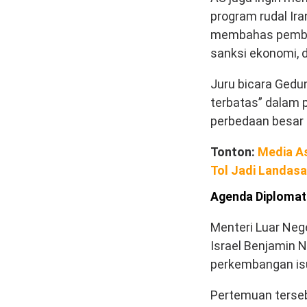
program rudal Ira
membahas pembat
sanksi ekonomi, 
Juru bicara Gedu
terbatas” dalam
perbedaan besar 
Tonton:
Media As
Tol Jadi Landas
Agenda Diplomati
Menteri Luar Neg
Israel Benjamin 
perkembangan isu
Pertemuan terseb