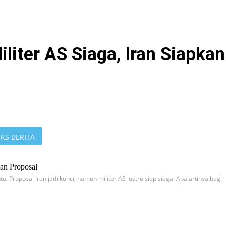
liter AS Siaga, Iran Siapkan
KS BERITA
 Proposal Iran jadi kunci, namun militer AS justru siap siaga. Apa artinya bagi