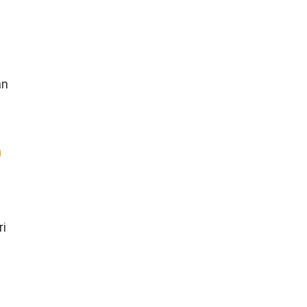
an
n
ri