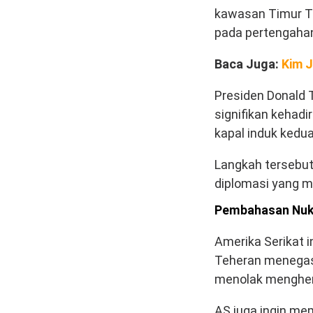
kawasan Timur Te
pada pertengaha
Baca Juga:
Kim J
Presiden Donald
signifikan kehadi
kapal induk kedua
Langkah tersebu
diplomasi yang m
Pembahasan Nukl
Amerika Serikat 
Teheran menegas
menolak menghent
AS juga ingin me