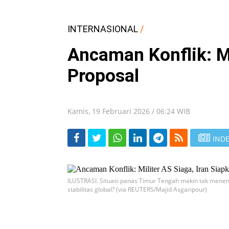
INTERNASIONAL
/
Ancaman Konflik: Mi
Proposal
Kamis, 19 Februari 2026 / 06:24 WIB
INDE
ILUSTRASI. Situasi panas Timur Tengah makin tak menentu.
stabilitas global? (via REUTERS/Majid Asgaripour)