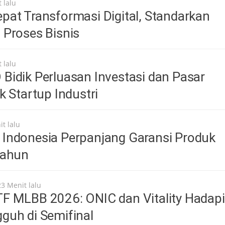
 lalu
at Transformasi Digital, Standarkan
 Proses Bisnis
 lalu
idik Perluasan Investasi dan Pasar
k Startup Industri
t lalu
Indonesia Perpanjang Garansi Produk
Tahun
23 Menit lalu
F MLBB 2026: ONIC dan Vitality Hadapi
guh di Semifinal