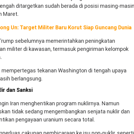
ngah ditargetkan sudah berada di posisi masing-masi
n Maret.
ong Un: Target Militer Baru Korut Siap Guncang Dunia
 Trump sebelumnya memerintahkan peningkatan
ran militer di kawasan, termasuk pengiriman kelompok
.
t mempertegas tekanan Washington di tengah upaya
asih berlangsung.
ir dan Sanksi
ingin Iran menghentikan program nuklirnya. Namun
kan tidak sedang mengembangkan senjata nuklir dan
ikan pengayaan uranium secara total.
mperluas cakupan pembicaraan ke isu non-nuklir, seperti