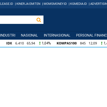
LEASE.ID
|
KINERJA EMITEN
|
MOMSMONEY.ID
|
KGMEDIA.ID
|
ADVERTISI
INDUSTRI
NASIONAL
INTERNASIONAL
PERSONAL FINANC
IDX
6.410 65,94
KOMPAS100
845 12,09
1,04%
1
KOMPAS100
845 12,09
LQ45
640 9,44
1,45%
1,5
KOMPAS100
845 12,09
LQ45
640 9,44
1,45%
1,5