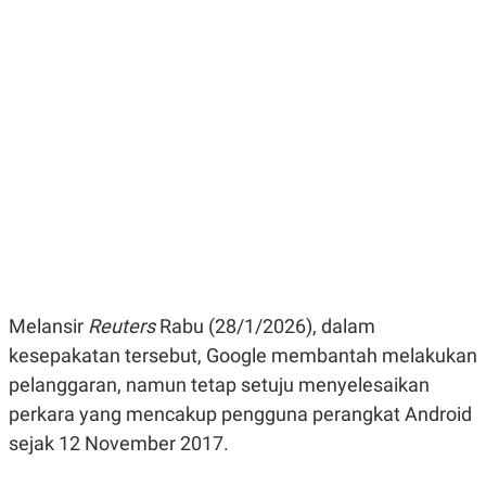
E
E
H
S
A
T
T
Y
A
L
N
E
E
A
N
N
G
A
L
L
I
I
S
S
H
I
S
E
K
X
O
E
L
C
O
Melansir
Reuters
Rabu (28/1/2026), dalam
U
M
T
kesepakatan tersebut, Google membantah melakukan
I
pelanggaran, namun tetap setuju menyelesaikan
V
E
perkara yang mencakup pengguna perangkat Android
C
O
sejak 12 November 2017.
R
N