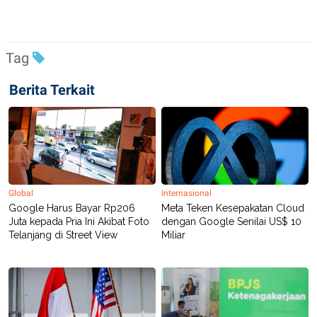
R
T
I
S
I
N
Tag
G
K
Berita Terkait
G
M
E
D
I
A
.
I
D
Global
Internasional
Google Harus Bayar Rp206
Meta Teken Kesepakatan Cloud
Juta kepada Pria Ini Akibat Foto
dengan Google Senilai US$ 10
Telanjang di Street View
Miliar
SITEMAP
PROFILE
TERM
OF
USE
PEDOMAN
PEMBERITAAN
SIBER
PRIVACY