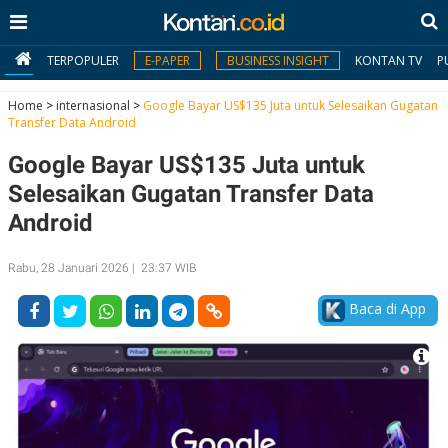
TERPOPULER
E-PAPER
BUSINESS INSIGHT
KONTAN TV
P
Home
>
internasional
>
Google Bayar US$135 Juta untuk Selesaikan Gugatan
Transfer Data Android
MY
Google Bayar US$135 Juta untuk
KONTAN
Selesaikan Gugatan Transfer Data
Daftar
Android
Masuk
Rabu, 28 Januari 2026 | 23:37 WIB
Baca di App
BERITA
I
N
N
A
V
S
E
I
S
O
T
N