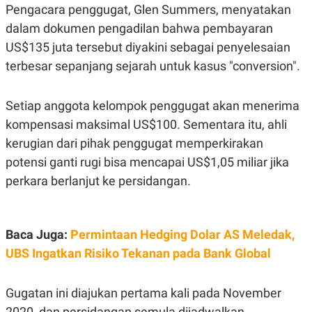
S
A
Pengacara penggugat, Glen Summers, menyatakan
A
G
T
E
dalam dokumen pengadilan bahwa pembayaran
D
S
US$135 juta tersebut diyakini sebagai penyelesaian
A
T
terbesar sepanjang sejarah untuk kasus "conversion".
A
K
L
O
I
Setiap anggota kelompok penggugat akan menerima
N
P
T
S
kompensasi maksimal US$100. Sementara itu, ahli
A
U
kerugian dari pihak penggugat memperkirakan
N
S
T
potensi ganti rugi bisa mencapai US$1,05 miliar jika
V
perkara berlanjut ke persidangan.
JARINGAN
Baca Juga:
Permintaan Hedging Dolar AS Meledak,
K
P
O
R
UBS Ingatkan Risiko Tekanan pada Bank Global
N
E
T
S
A
S
Gugatan ini diajukan pertama kali pada November
N
R
A
E
2020, dan persidangan semula dijadwalkan