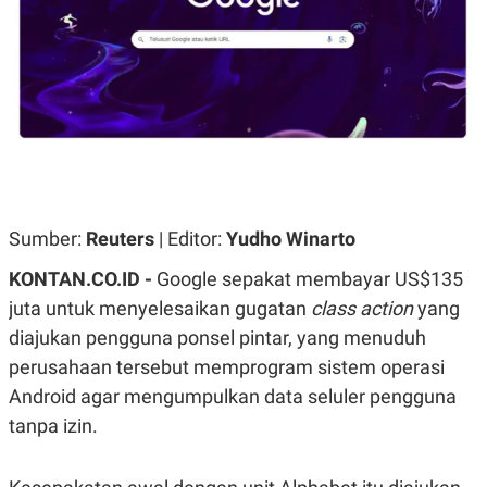
A
A
S
L
I
K
I
E
N
U
D
A
U
N
S
G
T
A
R
N
I
P
I
Sumber:
Reuters
| Editor:
Yudho Winarto
E
N
L
T
KONTAN.CO.ID -
Google sepakat membayar US$135
U
E
A
R
juta untuk menyelesaikan gugatan
class action
yang
N
N
G
A
diajukan pengguna ponsel pintar, yang menuduh
U
S
perusahaan tersebut memprogram sistem operasi
S
I
A
O
Android agar mengumpulkan data seluler pengguna
H
N
A
A
tanpa izin.
L
P
R
E
E