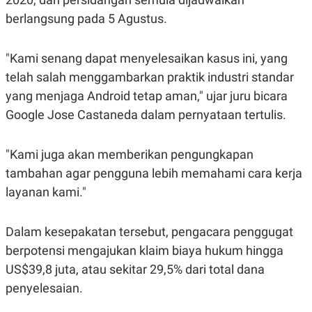
C
L
A
E
berlangsung pada 5 Agustus.
D
A
E
S
M
E
"Kami senang dapat menyelesaikan kasus ini, yang
Y
.
I
telah salah menggambarkan praktik industri standar
D
yang menjaga Android tetap aman," ujar juru bicara
L
K
A
I
Google Jose Castaneda dalam pernyataan tertulis.
N
N
G
E
G
R
"Kami juga akan memberikan pengungkapan
A
J
N
A
tambahan agar pengguna lebih memahami cara kerja
A
E
N
M
layanan kami."
C
I
E
T
T
E
Dalam kesepakatan tersebut, pengacara penggugat
A
N
K
berpotensi mengajukan klaim biaya hukum hingga
E
A
US$39,8 juta, atau sekitar 29,5% dari total dana
P
D
A
V
penyelesaian.
P
E
E
R