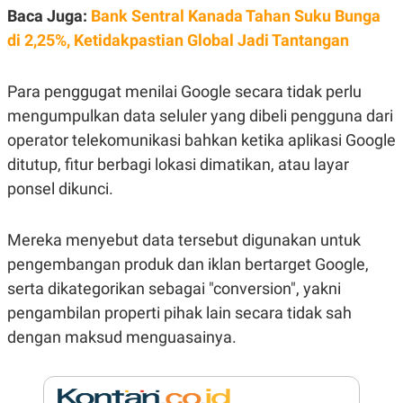
E
Baca Juga:
Bank Sentral Kanada Tahan Suku Bunga
R
di 2,25%, Ketidakpastian Global Jadi Tantangan
F
B
O
U
K
S
U
I
Para penggugat menilai Google secara tidak perlu
S
N
mengumpulkan data seluler yang dibeli pengguna dari
E
S
operator telekomunikasi bahkan ketika aplikasi Google
S
I
ditutup, fitur berbagi lokasi dimatikan, atau layar
N
S
ponsel dikunci.
I
G
H
Mereka menyebut data tersebut digunakan untuk
T
pengembangan produk dan iklan bertarget Google,
S
B
T
E
serta dikategorikan sebagai "conversion", yakni
O
L
C
A
pengambilan properti pihak lain secara tidak sah
K
N
dengan maksud menguasainya.
S
J
E
A
T
O
U
N
P