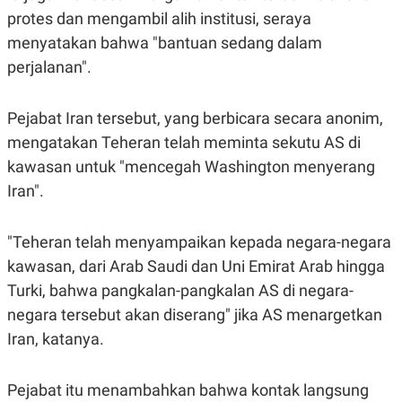
R
T
protes dan mengambil alih institusi, seraya
I
S
menyatakan bahwa "bantuan sedang dalam
I
perjalanan".
N
G
K
Pejabat Iran tersebut, yang berbicara secara anonim,
G
M
mengatakan Teheran telah meminta sekutu AS di
E
D
kawasan untuk "mencegah Washington menyerang
I
Iran".
A
.
I
D
"Teheran telah menyampaikan kepada negara-negara
kawasan, dari Arab Saudi dan Uni Emirat Arab hingga
Turki, bahwa pangkalan-pangkalan AS di negara-
SITEMAP
PROFILE
TERM
negara tersebut akan diserang" jika AS menargetkan
OF
USE
Iran, katanya.
PEDOMAN
PEMBERITAAN
SIBER
Pejabat itu menambahkan bahwa kontak langsung
PRIVACY