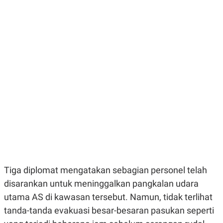
E
E
H
S
A
T
T
Y
A
L
N
E
E
A
N
N
G
A
L
L
I
I
S
S
H
I
S
E
K
X
O
E
L
C
O
U
M
T
Tiga diplomat mengatakan sebagian personel telah
I
V
disarankan untuk meninggalkan pangkalan udara
E
C
utama AS di kawasan tersebut. Namun, tidak terlihat
O
tanda-tanda evakuasi besar-besaran pasukan seperti
R
N