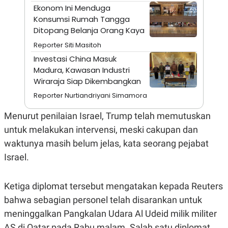
A
I
Ekonom Ini Menduga
S
V
Konsumsi Rumah Tangga
K
E
E
Ditopang Belanja Orang Kaya
M
E
Reporter Siti Masitoh
N
Investasi China Masuk
T
E
Madura, Kawasan Industri
R
Wiraraja Siap Dikembangkan
I
A
Reporter Nurtiandriyani Simamora
N
L
Menurut penilaian Israel, Trump telah memutuskan
E
untuk melakukan intervensi, meski cakupan dan
S
T
waktunya masih belum jelas, kata seorang pejabat
A
R
Israel.
I
Ketiga diplomat tersebut mengatakan kepada Reuters
KANAL
bahwa sebagian personel telah disarankan untuk
meninggalkan Pangkalan Udara Al Udeid milik militer
P
I
U
M
AS di Qatar pada Rabu malam. Salah satu diplomat