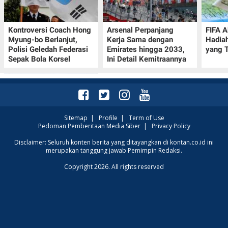
Kontroversi Coach Hong
Arsenal Perpanjang
FIFA A
Myung-bo Berlanjut,
Kerja Sama dengan
Hadia
Polisi Geledah Federasi
Emirates hingga 2033,
yang T
Sepak Bola Korsel
Ini Detail Kemitraannya
Sitemap
|
Profile
|
Term of Use
Pedoman Pemberitaan Media Siber
|
Privacy Policy
Prakiraan Cuaca Kota
Disclaimer: Seluruh konten berita yang ditayangkan di kontan.co.id ini
merupakan tanggung jawab Pemimpin Redaksi.
Surabaya Hari Ini 7
Agustus 2026, Seluruh
Copyright 2026. All rights reserved
Wilayah Cerah