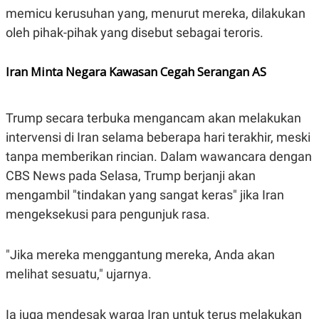
C
L
memicu kerusuhan yang, menurut mereka, dilakukan
A
E
D
A
oleh pihak-pihak yang disebut sebagai teroris.
E
S
M
E
Y
.
Iran Minta Negara Kawasan Cegah Serangan AS
I
D
L
K
A
I
Trump secara terbuka mengancam akan melakukan
N
N
intervensi di Iran selama beberapa hari terakhir, meski
G
E
G
R
tanpa memberikan rincian. Dalam wawancara dengan
A
J
N
A
CBS News pada Selasa, Trump berjanji akan
A
E
N
M
mengambil "tindakan yang sangat keras" jika Iran
C
I
mengeksekusi para pengunjuk rasa.
E
T
T
E
A
N
K
"Jika mereka menggantung mereka, Anda akan
E
A
melihat sesuatu," ujarnya.
P
D
A
V
P
E
Ia juga mendesak warga Iran untuk terus melakukan
E
R