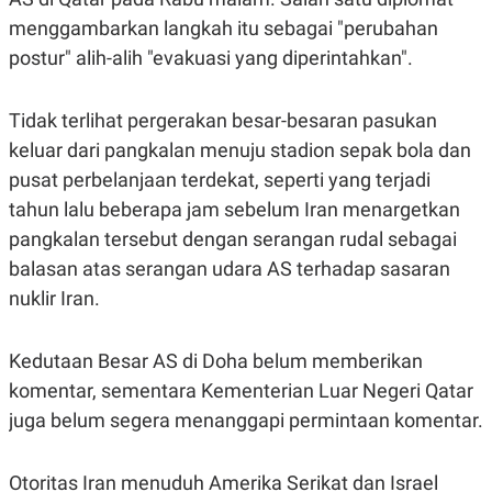
S
A
A
G
menggambarkan langkah itu sebagai "perubahan
T
E
postur" alih-alih "evakuasi yang diperintahkan".
D
S
A
T
A
Tidak terlihat pergerakan besar-besaran pasukan
K
L
keluar dari pangkalan menuju stadion sepak bola dan
O
I
N
P
pusat perbelanjaan terdekat, seperti yang terjadi
T
S
tahun lalu beberapa jam sebelum Iran menargetkan
A
U
N
S
pangkalan tersebut dengan serangan rudal sebagai
T
V
balasan atas serangan udara AS terhadap sasaran
nuklir Iran.
JARINGAN
Kedutaan Besar AS di Doha belum memberikan
K
P
komentar, sementara Kementerian Luar Negeri Qatar
O
R
N
E
juga belum segera menanggapi permintaan komentar.
T
S
A
S
N
R
A
E
Otoritas Iran menuduh Amerika Serikat dan Israel