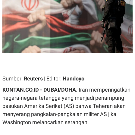
A
A
S
L
I
K
I
E
N
U
D
A
U
N
S
G
T
A
R
N
I
P
I
E
N
L
T
Sumber:
U
E
Reuters
| Editor:
Handoyo
A
R
N
N
KONTAN.CO.ID - DUBAI/DOHA.
Iran memperingatkan
G
A
negara-negara tetangga yang menjadi penampung
U
S
S
I
pasukan Amerika Serikat (AS) bahwa Teheran akan
A
O
H
N
menyerang pangkalan-pangkalan militer AS jika
A
A
L
Washington melancarkan serangan.
P
R
E
E