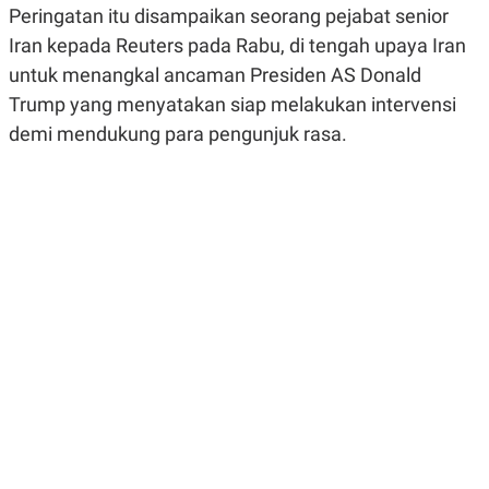
Peringatan itu disampaikan seorang pejabat senior
R
G
S
I
Iran kepada Reuters pada Rabu, di tengah upaya Iran
O
O
N
N
untuk menangkal ancaman Presiden AS Donald
A
A
L
L
Trump yang menyatakan siap melakukan intervensi
F
demi mendukung para pengunjuk rasa.
I
N
A
N
C
E
Y
C
A
A
N
R
G
I
T
T
E
A
R
H
.
U
.
.
K
L
E
I
S
F