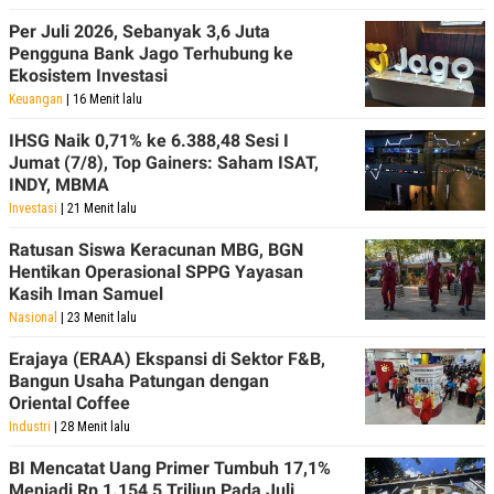
Per Juli 2026, Sebanyak 3,6 Juta
Pengguna Bank Jago Terhubung ke
Ekosistem Investasi
Keuangan
| 16 Menit lalu
IHSG Naik 0,71% ke 6.388,48 Sesi I
Jumat (7/8), Top Gainers: Saham ISAT,
INDY, MBMA
Investasi
| 21 Menit lalu
Ratusan Siswa Keracunan MBG, BGN
Hentikan Operasional SPPG Yayasan
Kasih Iman Samuel
Nasional
| 23 Menit lalu
Erajaya (ERAA) Ekspansi di Sektor F&B,
Bangun Usaha Patungan dengan
Oriental Coffee
Industri
| 28 Menit lalu
BI Mencatat Uang Primer Tumbuh 17,1%
Menjadi Rp 1.154,5 Triliun Pada Juli