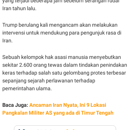
yang terjadi beberapa jam sebelum serangan rudal
E
R
Iran tahun lalu.
F
B
O
U
K
S
Trump berulang kali mengancam akan melakukan
U
I
intervensi untuk mendukung para pengunjuk rasa di
S
N
E
Iran.
S
S
I
N
Sebuah kelompok hak asasi manusia menyebutkan
S
sekitar 2.600 orang tewas dalam tindakan penindakan
I
G
keras terhadap salah satu gelombang protes terbesar
H
T
sepanjang sejarah perlawanan terhadap
S
B
pemerintahan ulama.
T
E
O
L
C
A
Baca Juga:
Ancaman Iran Nyata, Ini 9 Lokasi
K
N
S
J
Pangkalan Militer AS yang ada di Timur Tengah
E
A
T
O
U
N
P