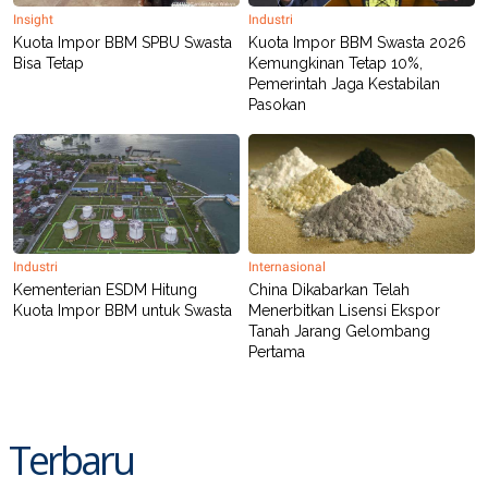
R
T
Insight
Industri
I
Kuota Impor BBM SPBU Swasta
Kuota Impor BBM Swasta 2026
S
I
Bisa Tetap
Kemungkinan Tetap 10%,
N
Pemerintah Jaga Kestabilan
G
Pasokan
K
G
M
E
D
I
A
.
I
Industri
Internasional
D
Kementerian ESDM Hitung
China Dikabarkan Telah
Kuota Impor BBM untuk Swasta
Menerbitkan Lisensi Ekspor
Tanah Jarang Gelombang
Pertama
SITEMAP
PROFILE
TERM
OF
USE
PEDOMAN
PEMBERITAAN
Terbaru
SIBER
PRIVACY