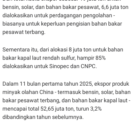
S
A
bensin, solar, dan bahan bakar pesawat, 6,6 juta ton
A
G
T
E
dialokasikan untuk perdagangan pengolahan -
D
S
A
biasanya untuk keperluan pengisian bahan bakar
T
pesawat terbang.
A
K
L
O
I
Sementara itu, dari alokasi 8 juta ton untuk bahan
N
P
T
S
bakar kapal laut rendah sulfur, hampir 85%
A
U
N
S
dialokasikan untuk Sinopec dan CNPC.
T
V
Dalam 11 bulan pertama tahun 2025, ekspor produk
JARINGAN
minyak olahan China - termasuk bensin, solar, bahan
bakar pesawat terbang, dan bahan bakar kapal laut -
K
P
mencapai total 52,65 juta ton, turun 3,2%
O
R
N
E
dibandingkan tahun sebelumnya.
T
S
A
S
N
R
A
E