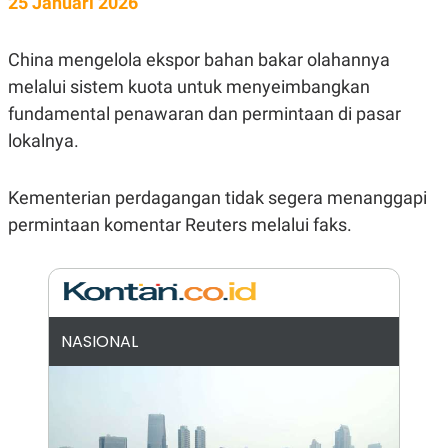
25 Januari 2026
E
R
F
B
China mengelola ekspor bahan bakar olahannya
O
U
K
S
melalui sistem kuota untuk menyeimbangkan
U
I
S
N
fundamental penawaran dan permintaan di pasar
E
lokalnya.
S
S
I
N
Kementerian perdagangan tidak segera menanggapi
S
permintaan komentar Reuters melalui faks.
I
G
H
T
S
B
T
E
O
L
NASIONAL
C
A
K
N
S
J
E
A
T
O
U
N
P