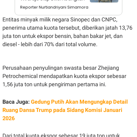
A
I
S
V
Reporter Nurtiandriyani Simamora
K
E
E
Entitas minyak milik negara Sinopec dan CNPC,
M
E
penerima utama kuota tersebut, diberikan jatah 13,76
N
juta ton untuk ekspor bensin, bahan bakar jet, dan
T
E
diesel - lebih dari 70% dari total volume.
R
I
A
N
Perusahaan penyulingan swasta besar Zhejiang
L
E
Petrochemical mendapatkan kuota ekspor sebesar
S
T
1,56 juta ton untuk pengiriman pertama ini.
A
R
I
Baca Juga:
Gedung Putih Akan Mengungkap Detail
Ruang Dansa Trump pada Sidang Komisi Januari
KANAL
2026
P
I
U
M
Dari total kuota ekspor sebesar 19 juta ton untuk