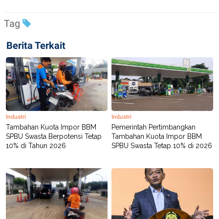
C
L
A
E
D
A
Tag
E
S
M
E
Y
.
Berita Terkait
I
D
L
K
A
I
N
N
G
E
G
R
A
J
N
A
Industri
Industri
A
E
Tambahan Kuota Impor BBM
Pemerintah Pertimbangkan
N
M
SPBU Swasta Berpotensi Tetap
Tambahan Kuota Impor BBM
C
I
10% di Tahun 2026
SPBU Swasta Tetap 10% di 2026
E
T
T
E
A
N
K
E
A
P
D
A
V
P
E
E
R