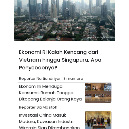
N
S
E
E
W
R
S
E
S
M
E
O
T
N
U
I
P
A
A
K
Ekonomi RI Kalah Kencang dari
D
I
Vietnam hingga Singapura, Apa
V
L
A
Penyebabnya?
S
K
O
Reporter Nurtiandriyani Simamora
R
Ekonom Ini Menduga
P
O
Konsumsi Rumah Tangga
R
Ditopang Belanja Orang Kaya
A
S
Reporter Siti Masitoh
I
Investasi China Masuk
K
N
Madura, Kawasan Industri
I
A
L
T
Wiraraja Siap Dikembangkan