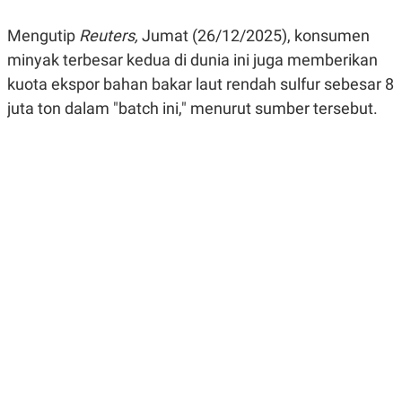
R
G
S
I
Mengutip
Reuters,
Jumat (26/12/2025), konsumen
O
O
N
N
minyak terbesar kedua di dunia ini juga memberikan
A
A
kuota ekspor bahan bakar laut rendah sulfur sebesar 8
L
L
F
juta ton dalam "batch ini," menurut sumber tersebut.
I
N
A
N
C
E
Y
C
A
A
N
R
G
I
T
T
E
A
R
H
.
U
.
.
K
L
E
I
S
F