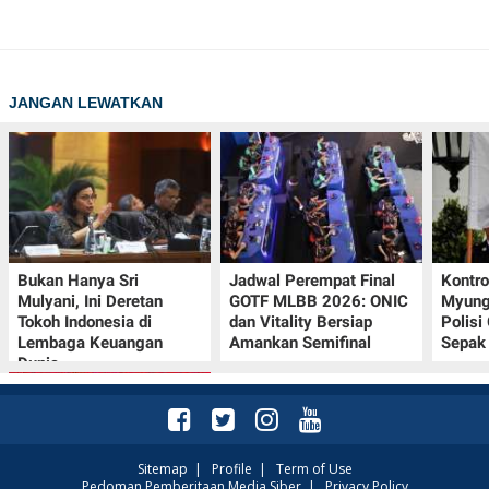
JANGAN LEWATKAN
Bukan Hanya Sri
Jadwal Perempat Final
Kontr
Mulyani, Ini Deretan
GOTF MLBB 2026: ONIC
Myung-
Tokoh Indonesia di
dan Vitality Bersiap
Polisi
Lembaga Keuangan
Amankan Semifinal
Sepak 
Dunia
Sitemap
|
Profile
|
Term of Use
Pedoman Pemberitaan Media Siber
|
Privacy Policy