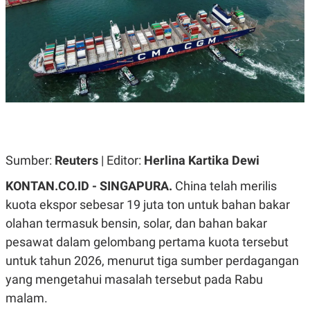
A
A
S
L
I
K
I
E
N
U
D
A
U
N
S
G
T
A
R
N
I
P
I
E
N
Sumber:
Reuters
| Editor:
Herlina Kartika Dewi
L
T
U
E
KONTAN.CO.ID -
SINGAPURA.
China telah merilis
A
R
N
N
kuota ekspor sebesar 19 juta ton untuk bahan bakar
G
A
olahan termasuk bensin, solar, dan bahan bakar
U
S
S
I
pesawat dalam gelombang pertama kuota tersebut
A
O
H
N
untuk tahun 2026, menurut tiga sumber perdagangan
A
A
yang mengetahui masalah tersebut pada Rabu
L
malam.
P
R
E
E