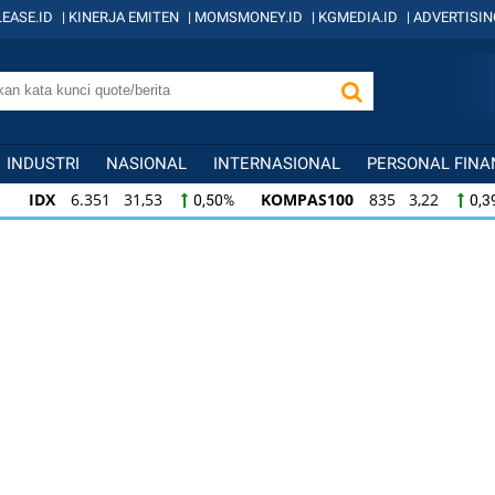
EASE.ID
|
KINERJA EMITEN
|
MOMSMONEY.ID
|
KGMEDIA.ID
|
ADVERTISIN
INDUSTRI
NASIONAL
INTERNASIONAL
PERSONAL FINA
IDX
6.351 31,53
KOMPAS100
835 3,22
0,50%
0,3
IDX
6.351 31,53
KOMPAS100
835 3,22
0,50%
0,3
KOMPAS100
835 3,22
LQ45
634 -1,22
0,39%
-0,1