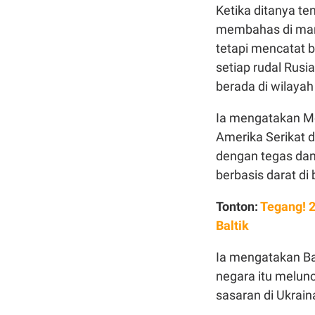
Ketika ditanya te
membahas di man
tetapi mencatat 
setiap rudal Rusi
berada di wilayah 
Ia mengatakan Mo
Amerika Serikat d
dengan tegas dan
berbasis darat di
Tonton:
Tegang! 2
Baltik
Ia mengatakan Ba
negara itu melunc
sasaran di Ukrain