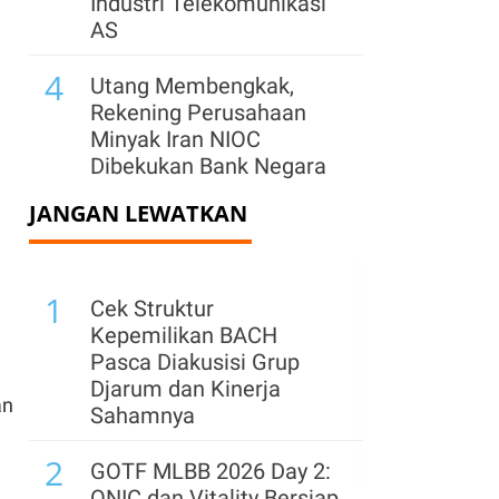
Industri Telekomunikasi
AS
4
Utang Membengkak,
Rekening Perusahaan
Minyak Iran NIOC
Dibekukan Bank Negara
JANGAN LEWATKAN
5
Dolar AS Diproyeksi
Tetap Kuat, Intervensi
Jepang Dinilai Tak Cukup
1
Selamatkan Yen
Cek Struktur
Kepemilikan BACH
6
Serangan Houthi ke
Pasca Diakusisi Grup
Kapal Tanker Saudi Picu
Djarum dan Kinerja
an
Kenaikan Harga Minyak
Sahamnya
Tembus US$ 80
2
GOTF MLBB 2026 Day 2:
7
Rusia - Ukraina Saling
ONIC dan Vitality Bersiap