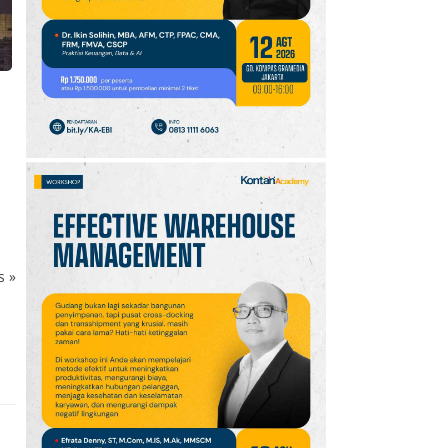
10
Kode Redeem Sword of
Convallaria per Agustus
2026: Segera Klaim
Luxite Gratis
ks
»