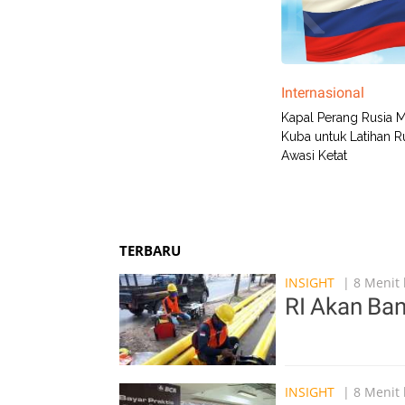
Internasional
Kapal Perang Rusia 
Kuba untuk Latihan R
Awasi Ketat
TERBARU
INSIGHT
| 8 Menit 
RI Akan Ba
INSIGHT
| 8 Menit 