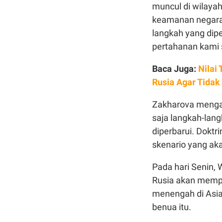
muncul di wilaya
keamanan negara 
langkah yang di
pertahanan kami s
Baca Juga:
Nilai
Rusia Agar Tidak
Zakharova menga
saja langkah-lan
diperbarui. Doktr
skenario yang ak
Pada hari Senin,
Rusia akan memp
menengah di Asia
benua itu.