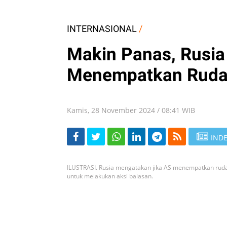
INTERNASIONAL
/
Makin Panas, Rusia
Menempatkan Rudal
Kamis, 28 November 2024 / 08:41 WIB
INDE
ILUSTRASI. Rusia mengatakan jika AS menempatkan rud
untuk melakukan aksi balasan.