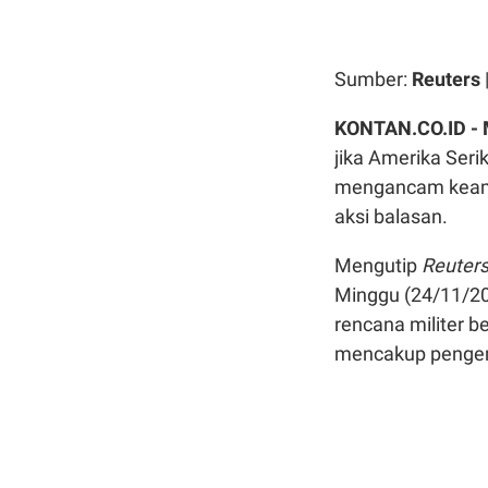
Sumber:
Reuters
KONTAN.CO.ID -
jika Amerika Seri
mengancam keam
aksi balasan.
Mengutip
Reuter
Minggu (24/11/2
rencana militer 
mencakup penger