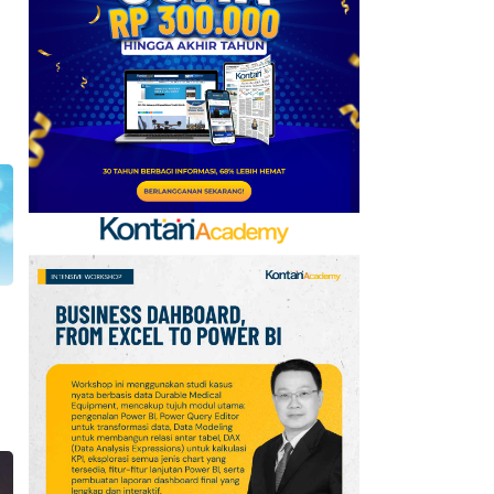
6
Persib vs Persebaya di
Final Piala Presiden
2026, Siapa Lebih Siap?
7
Daftar Negara ASEAN
Berdasarkan Pendapatan
versi Bank Dunia, Posisi
Indonesia?
8
Telegram Sempat Hilang
dari App Store, Ini
Penjelasan Apple dan
Durov
9
Kabar Transfer Man
United: 6 Pemain
Berpeluang Hengkang
Sebelum Deadline