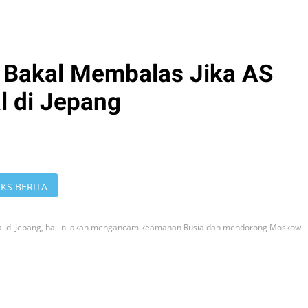
 Bakal Membalas Jika AS
 di Jepang
KS BERITA
al di Jepang, hal ini akan mengancam keamanan Rusia dan mendorong Moskow