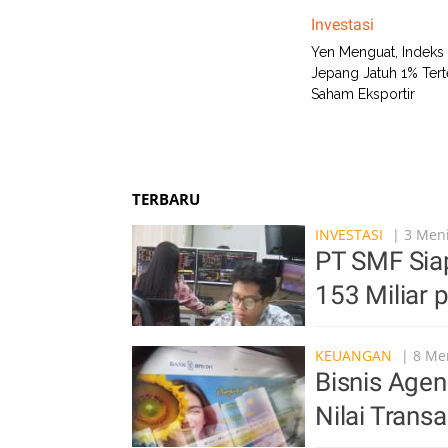
Investasi
Yen Menguat, Indeks 
Jepang Jatuh 1% Ter
Saham Eksportir
TERBARU
INVESTASI
| 3 Meni
PT SMF Siap
153 Miliar
KEUANGAN
| 8 Men
Bisnis Age
Nilai Transa