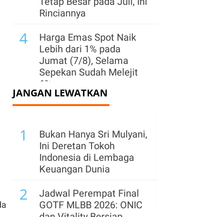
Tetap Besar pada Juli, Ini
Rinciannya
4
Harga Emas Spot Naik
Lebih dari 1% pada
Jumat (7/8), Selama
Sepekan Sudah Melejit
6%
JANGAN LEWATKAN
5
Cadangan Emas China
Catat Kenaikan Terbesar
1
Sejak Oktober 2023,
Bukan Hanya Sri Mulyani,
Capai 76,08 Juta Ons
Ini Deretan Tokoh
Indonesia di Lembaga
6
Aturan Baru India
Keuangan Dunia
Guncang Bisnis
2
Minuman Energi,
Jadwal Perempat Final
Termasuk PepsiCo dan
GOTF MLBB 2026: ONIC
da
Red Bull
dan Vitality Bersiap