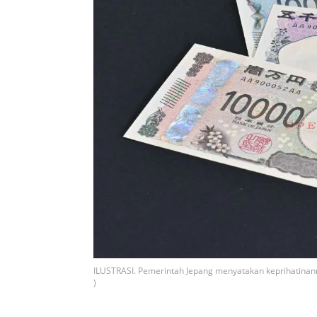
ILUSTRASI. Pemerintah Jepang menyatakan keprihatinann
)