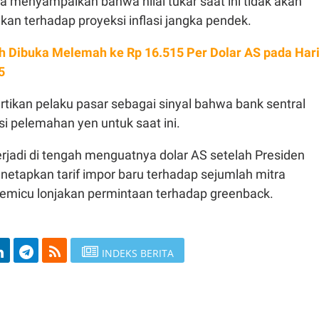
a menyampaikan bahwa nilai tukar saat ini tidak akan
kan terhadap proyeksi inflasi jangka pendek.
h Dibuka Melemah ke Rp 16.515 Per Dolar AS pada Har
5
artikan pelaku pasar sebagai sinyal bahwa bank sentral
i pelemahan yen untuk saat ini.
rjadi di tengah menguatnya dolar AS setelah Presiden
etapkan tarif impor baru terhadap sejumlah mitra
micu lonjakan permintaan terhadap greenback.
INDEKS BERITA