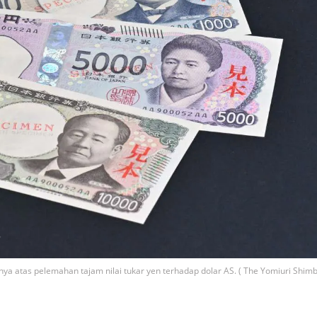
ya atas pelemahan tajam nilai tukar yen terhadap dolar AS. ( The Yomiuri Shim