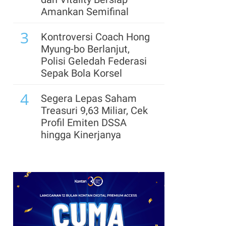
Amankan Semifinal
7
Emas Spot Stabil Jumat
3
(7/8), Bersiap Catat
Kontroversi Coach Hong
i
Kenaikan Mingguan
Myung-bo Berlanjut,
Terbesar Sejak 2026
Polisi Geledah Federasi
Sepak Bola Korsel
8
Taiwan Latihan
4
Pertahankan Jembatan
Segera Lepas Saham
Strategis, Antisipasi
Treasuri 9,63 Miliar, Cek
Potensi Serangan China
Profil Emiten DSSA
hingga Kinerjanya
9
Ekspor Logam Tanah
5
Jarang China Turun ke
Arsenal Perpanjang
Level Terendah Empat
Kerja Sama dengan
Bulan pada Juli
Emirates hingga 2033, Ini
Detail Kemitraannya
10
Belanja Rumah Tangga
6
Jepang Turun Tak
Cek Kode Redeem EA FC