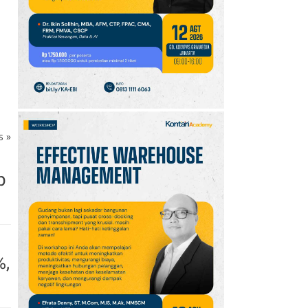
10
Promo JSM Superindo
7–9 Agustus 2026,
Minyak Goreng Rp37.900
hingga Buah Diskon 50%
ks
»
p
%,