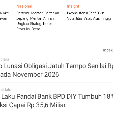
Nasional
Insight
Nikkei
Bertemu Menteri Pertanian
Inkonsistensi Tarif Bikin
tekan
Jepang, Mentan Amran
Volatilitas Valas Asia Tinggi
Ungkap Strategi Kerek
Produksi Beras
Inde
t lalu
 Lunasi Obligasi Jatuh Tempo Senilai R
 pada November 2026
it lalu
n Laku Pandai Bank BPD DIY Tumbuh 18
ksi Capai Rp 35,6 Miliar