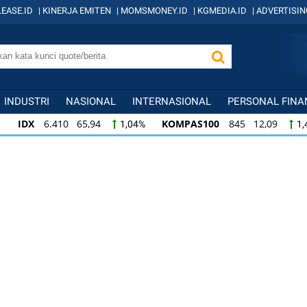
EASE.ID
|
KINERJA EMITEN
|
MOMSMONEY.ID
|
KGMEDIA.ID
|
ADVERTISIN
INDUSTRI
NASIONAL
INTERNASIONAL
PERSONAL FINA
IDX
6.410 65,94
KOMPAS100
845 12,09
1,04%
1,
KOMPAS100
845 12,09
LQ45
640 9,44
1,45%
1,5
LQ45
640 9,44
ISSI
222 2,82
IDX3
1,50%
1,29%