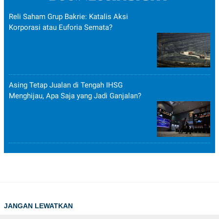
Reli Saham Grup Bakrie: Katalis Aksi
Korporasi atau Euforia Semata?
Asing Tetap Jualan di Tengah IHSG
Menghijau, Apa Saja yang Jadi Ganjalan?
JANGAN LEWATKAN