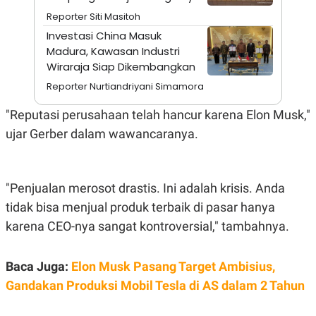
A
I
Reporter Siti Masitoh
S
V
K
E
Investasi China Masuk
E
Madura, Kawasan Industri
M
E
Wiraraja Siap Dikembangkan
N
T
Reporter Nurtiandriyani Simamora
E
R
"Reputasi perusahaan telah hancur karena Elon Musk,"
I
A
ujar Gerber dalam wawancaranya.
N
L
E
S
"Penjualan merosot drastis. Ini adalah krisis. Anda
T
A
tidak bisa menjual produk terbaik di pasar hanya
R
karena CEO-nya sangat kontroversial," tambahnya.
I
KANAL
Baca Juga:
Elon Musk Pasang Target Ambisius,
Gandakan Produksi Mobil Tesla di AS dalam 2 Tahun
P
I
U
M