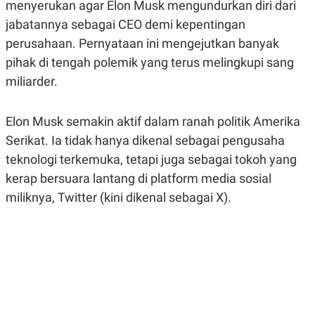
menyerukan agar Elon Musk mengundurkan diri dari
A
A
S
L
jabatannya sebagai CEO demi kepentingan
I
perusahaan. Pernyataan ini mengejutkan banyak
K
I
pihak di tengah polemik yang terus melingkupi sang
E
N
U
D
miliarder.
A
U
N
S
G
T
A
R
Elon Musk semakin aktif dalam ranah politik Amerika
N
I
Serikat. Ia tidak hanya dikenal sebagai pengusaha
P
I
teknologi terkemuka, tetapi juga sebagai tokoh yang
E
N
L
T
kerap bersuara lantang di platform media sosial
U
E
A
R
miliknya, Twitter (kini dikenal sebagai X).
N
N
G
A
U
S
S
I
A
O
H
N
A
A
L
P
R
E
E