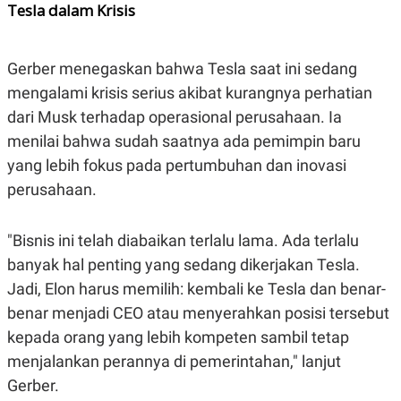
S
A
Tesla dalam Krisis
A
G
T
E
D
S
A
Gerber menegaskan bahwa Tesla saat ini sedang
T
mengalami krisis serius akibat kurangnya perhatian
A
K
L
dari Musk terhadap operasional perusahaan. Ia
O
I
menilai bahwa sudah saatnya ada pemimpin baru
N
P
T
S
yang lebih fokus pada pertumbuhan dan inovasi
A
U
N
S
perusahaan.
T
V
"Bisnis ini telah diabaikan terlalu lama. Ada terlalu
banyak hal penting yang sedang dikerjakan Tesla.
JARINGAN
Jadi, Elon harus memilih: kembali ke Tesla dan benar-
K
P
benar menjadi CEO atau menyerahkan posisi tersebut
O
R
N
E
kepada orang yang lebih kompeten sambil tetap
T
S
menjalankan perannya di pemerintahan," lanjut
A
S
N
R
Gerber.
A
E