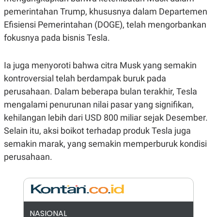
E
R
pemerintahan Trump, khususnya dalam Departemen
F
B
Efisiensi Pemerintahan (DOGE), telah mengorbankan
O
U
fokusnya pada bisnis Tesla.
K
S
U
I
S
N
E
Ia juga menyoroti bahwa citra Musk yang semakin
S
S
kontroversial telah berdampak buruk pada
I
perusahaan. Dalam beberapa bulan terakhir, Tesla
N
S
mengalami penurunan nilai pasar yang signifikan,
I
G
kehilangan lebih dari USD 800 miliar sejak Desember.
H
Selain itu, aksi boikot terhadap produk Tesla juga
T
semakin marak, yang semakin memperburuk kondisi
S
B
T
E
perusahaan.
O
L
C
A
K
N
S
J
E
A
T
O
U
N
NASIONAL
P