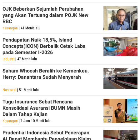
R
T
I
OJK Beberkan Sejumlah Perubahan
S
yang Akan Tertuang dalam POJK New
I
RBC
N
G
Keuangan
| 41 Menit lalu
K
Pendapatan Naik 18,5%, Island
G
Concepts(ICON) Berbalik Cetak Laba
M
E
pada Semester I-2026
D
Industri
| 47 Menit lalu
I
A
Saham Whoosh Beralih ke Kemenkeu,
.
I
Herry: Danantara Sudah Menyerah
D
Nasional
| 51 Menit lalu
Tugu Insurance Sebut Rencana
SITEMAP
PROFILE
TERM
Konsolidasi Asuransi BUMN Masih
OF
Dalam Tahap Kajian
USE
Keuangan
| 1 Jam 10 Menit lalu
PEDOMAN
PEMBERITAAN
SIBER
Prudential Indonesia Sebut Penerapan
AI Dapat Membantu Pengelolaan Klaim
PRIVACY