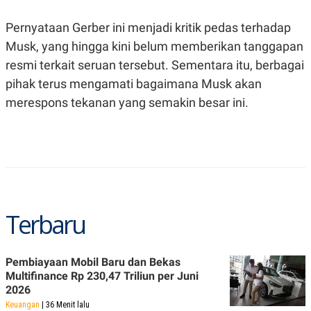
C
L
A
E
D
A
Pernyataan Gerber ini menjadi kritik pedas terhadap
E
S
Musk, yang hingga kini belum memberikan tanggapan
M
E
Y
.
resmi terkait seruan tersebut. Sementara itu, berbagai
I
D
pihak terus mengamati bagaimana Musk akan
L
K
merespons tekanan yang semakin besar ini.
A
I
N
N
G
E
G
R
A
J
N
A
A
E
N
M
C
I
E
T
Terbaru
T
E
A
N
K
Pembiayaan Mobil Baru dan Bekas
E
A
P
D
Multifinance Rp 230,47 Triliun per Juni
A
V
2026
P
E
Keuangan
| 36 Menit lalu
E
R