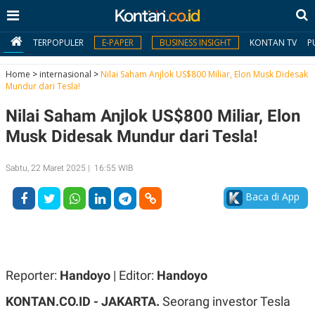
TERPOPULER
E-PAPER
BUSINESS INSIGHT
KONTAN TV
P
Home
>
internasional
>
Nilai Saham Anjlok US$800 Miliar, Elon Musk Didesak
Mundur dari Tesla!
MY
Nilai Saham Anjlok US$800 Miliar, Elon
KONTAN
Musk Didesak Mundur dari Tesla!
Daftar
Sabtu, 22 Maret 2025 | 16:55 WIB
Masuk
Baca di App
BERITA
I
N
N
A
Reporter:
Handoyo
| Editor:
Handoyo
V
S
E
I
KONTAN.CO.ID - JAKARTA.
Seorang investor Tesla
S
O
T
N