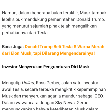
E
E
H
S
A
T
T
Y
Namun, dalam beberapa bulan terakhir, Musk tampak
A
L
lebih sibuk mendukung pemerintahan Donald Trump,
N
E
yang menurut sejumlah pihak telah mengalihkan
E
A
N
N
perhatiannya dari Tesla.
G
A
L
L
I
I
S
S
Baca Juga:
Donald Trump Beli Tesla S Warna Merah
H
I
dari Elon Musk, tapi Dilarang Mengendarainya!
S
E
K
X
O
Investor Menyerukan Pengunduran Diri Musk
E
L
C
O
U
M
T
Mengutip
Unilad,
Ross Gerber, salah satu investor
I
V
awal Tesla, secara terbuka mengkritik kepemimpinan
E
Musk dan menyerukan agar ia mundur sebagai CEO.
C
O
Dalam wawancara dengan Sky News, Gerber
R
N
mengungkapkan bahwa keterlibatan Musk dalam