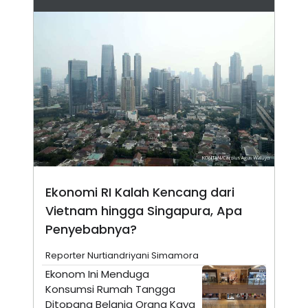
N
S
E
E
W
R
S
E
S
M
E
O
T
N
U
I
P
A
A
K
D
I
V
L
A
S
K
O
Ekonomi RI Kalah Kencang dari
R
P
Vietnam hingga Singapura, Apa
O
Penyebabnya?
R
A
S
Reporter Nurtiandriyani Simamora
I
Ekonom Ini Menduga
K
N
Konsumsi Rumah Tangga
I
A
L
T
Ditopang Belanja Orang Kaya