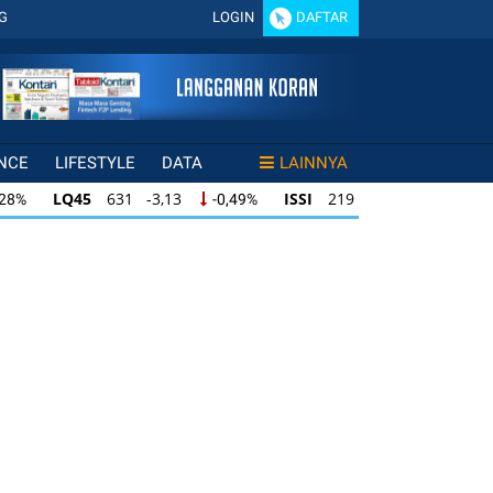
G
LOGIN
DAFTAR
NCE
LIFESTYLE
DATA
LAINNYA
LQ45
631 -3,13
ISSI
219 -0,63
,28%
-0,49%
-0,29%
LQ45
631 -3,13
ISSI
219 -0,63
28%
-0,49%
-0,29%
ISSI
219 -0,63
IDX30
354 -1,64
49%
-0,29%
-0,46%