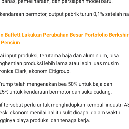
m panas, pemeliharaan, dan persiapan model baru.
 kendaraan bermotor, output pabrik turun 0,1% setelah na
n Buffett Lakukan Perubahan Besar Portofolio Berkshi
 Pensiun
gai input produksi, terutama baja dan aluminium, bisa
hentian produksi lebih lama atau lebih luas musim
eronica Clark, ekonom Citigroup.
Trump telah mengenakan bea 50% untuk baja dan
 25% untuk kendaraan bermotor dan suku cadang.
if tersebut perlu untuk menghidupkan kembali industri A
ki ekonom menilai hal itu sulit dicapai dalam waktu
ngginya biaya produksi dan tenaga kerja.