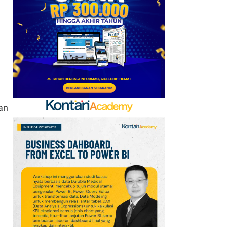
Baru, Ini Daftar 54
Saham HSC BEI per 6
Agustus 2026
7
Promo Super Hemat
Indomaret 6–19 Agustus
2026, Diskon Kebutuhan
Rumah hingga 40%
an
8
UEFA hingga Luis Figo,
Ini Daftar Pihak yang
Menentang Gianni
Infantino
9
Jadwal Persija vs Arema
FC Perebutan Juara 3
Piala Presiden 2026,
Kick-off Sore Ini