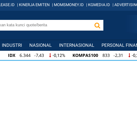
EASE.ID
|
KINERJA EMITEN
|
MOMSMONEY.ID
|
KGMEDIA.ID
|
ADVERTISIN
INDUSTRI
NASIONAL
INTERNASIONAL
PERSONAL FINA
IDX
6.344 -7,43
KOMPAS100
833 -2,31
-0,12%
-0
IDX
6.344 -7,43
KOMPAS100
833 -2,31
-0,12%
-0,
KOMPAS100
833 -2,31
LQ45
631 -3,13
-0,28%
-0,