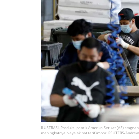
ILUSTRASI. Produksi pabrik Amerika Serikat (AS) stagna
meningkatnya biaya akibat tarif impor. REUTERS/Andre