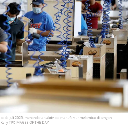
n pada Juli 2025, menandakan aktivitas manufaktur melambat di tengah
w Kelly TPX IMAGES OF THE DAY