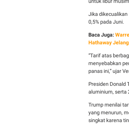
untuk libur musi
Jika dikecualikan
0,5% pada Juni.
Baca Juga:
Warre
Hathaway Jelang
“Tarif atas berba
menyebabkan peng
panas ini,” ujar V
Presiden Donald 
aluminium, serta
Trump menilai tar
yang menurun, mes
singkat karena ti