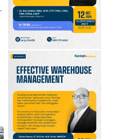
10
Intip Prakiraan Cuaca
–
Sumsel Kamis (6/8):
Hujan Ringan
Mendominasi, Siapkan
Payung!