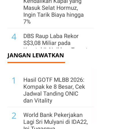
Kendalikan Kapal yang
Masuk Selat Hormuz,
Ingin Tarik Biaya hingga
7%
4
DBS Raup Laba Rekor
S$3,08 Miliar pada
Kuartal II, Naikkan Target
JANGAN LEWATKAN
2026
5
Harga Minyak Dunia
1
Turun Kamis (6/8) Pagi,
Hasil GOTF MLBB 2026:
Brent ke US$ 79,08 & WTI
Kompak ke 8 Besar, Cek
ke US$ 74,69
Jadwal Tanding ONIC
dan Vitality
6
Trump Ungkap Sinyal
2
Positif dari Negosiasi
World Bank Pekerjakan
AS-Iran, Apa Isinya?
Lagi Sri Mulyani di IDA22,
Ini Tugasnya