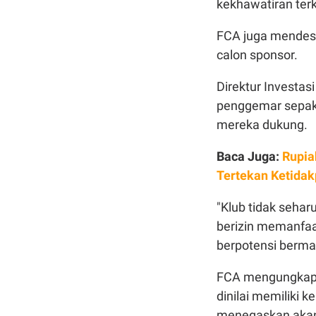
kekhawatiran terk
FCA juga mendes
calon sponsor.
Direktur Investa
penggemar sepak 
mereka dukung.
Baca Juga:
Rupia
Tertekan Ketidak
"Klub tidak seha
berizin memanfaa
berpotensi berma
FCA mengungkapk
dinilai memiliki
menegaskan akan 