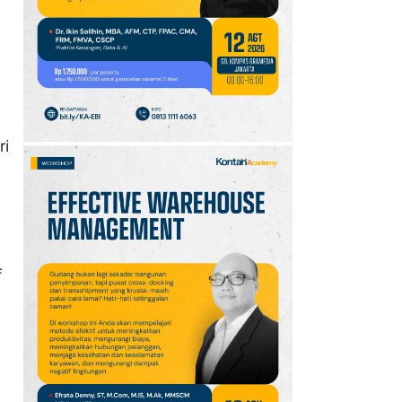
10
Klasemen Grup A Piala
AFF 2026: Ini Skenario
Indonesia Lolos ke
Semifinal
ri
f