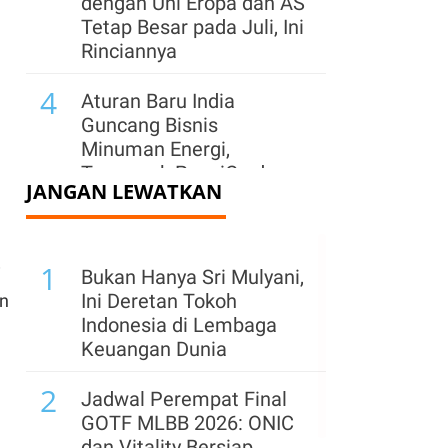
dengan Uni Eropa dan AS
Tetap Besar pada Juli, Ini
Rinciannya
4
Aturan Baru India
Guncang Bisnis
Minuman Energi,
Termasuk PepsiCo dan
JANGAN LEWATKAN
Red Bull
5
Arab Saudi, Turki, dan
1
Pakistan Bentuk Pakta
i
Bukan Hanya Sri Mulyani,
Pertahanan di Tengah
Ini Deretan Tokoh
an
Krisis Timur Tengah
Indonesia di Lembaga
Keuangan Dunia
6
Ekspor Logam Tanah
2
Jarang China Turun ke
Jadwal Perempat Final
Level Terendah Empat
GOTF MLBB 2026: ONIC
Bulan pada Juli
dan Vitality Bersiap