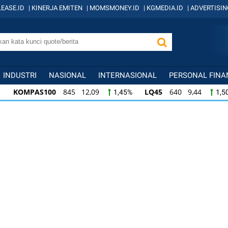
EASE.ID
|
KINERJA EMITEN
|
MOMSMONEY.ID
|
KGMEDIA.ID
|
ADVERTISIN
INDUSTRI
NASIONAL
INTERNASIONAL
PERSONAL FINA
KOMPAS100
845 12,09
LQ45
640 9,44
1,45%
1,5
KOMPAS100
845 12,09
LQ45
640 9,44
1,45%
1,5
LQ45
640 9,44
ISSI
222 2,82
IDX3
1,50%
1,29%