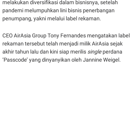
melakukan diversifikasi dalam bisnisnya, setelah
A
A
S
L
pandemi melumpuhkan lini bisnis penerbangan
I
penumpang, yakni melalui label rekaman.
K
I
E
N
U
D
CEO AirAsia Group Tony Fernandes mengatakan label
A
U
N
S
rekaman tersebut telah menjadi milik AirAsia sejak
G
T
A
R
akhir tahun lalu dan kini siap merilis
single
perdana
N
I
‘Passcode’ yang dinyanyikan oleh Jannine Weigel.
P
I
E
N
L
T
U
E
A
R
N
N
G
A
U
S
S
I
A
O
H
N
A
A
L
P
R
E
E