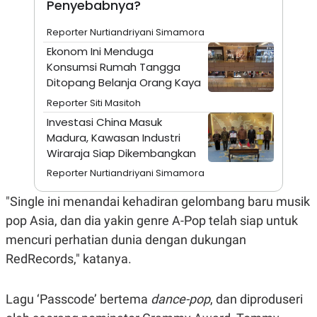
Penyebabnya?
A
I
S
V
K
E
Reporter Nurtiandriyani Simamora
E
M
Ekonom Ini Menduga
E
Konsumsi Rumah Tangga
N
Ditopang Belanja Orang Kaya
T
E
Reporter Siti Masitoh
R
I
Investasi China Masuk
A
Madura, Kawasan Industri
N
Wiraraja Siap Dikembangkan
L
E
Reporter Nurtiandriyani Simamora
S
T
"Single ini menandai kehadiran gelombang baru musik
A
R
pop Asia, dan dia yakin genre A-Pop telah siap untuk
I
mencuri perhatian dunia dengan dukungan
RedRecords," katanya.
KANAL
Lagu ‘Passcode’ bertema
dance-pop
, dan diproduseri
P
I
U
M