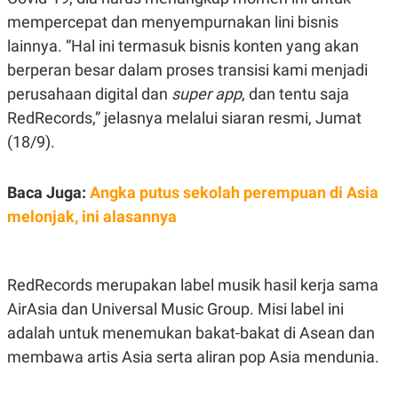
E
E
H
S
mempercepat dan menyempurnakan lini bisnis
A
T
T
Y
lainnya. “Hal ini termasuk bisnis konten yang akan
A
L
berperan besar dalam proses transisi kami menjadi
N
E
perusahaan digital dan
super app
, dan tentu saja
E
A
N
N
RedRecords,” jelasnya melalui siaran resmi, Jumat
G
A
L
L
(18/9).
I
I
S
S
H
I
Baca Juga:
Angka putus sekolah perempuan di Asia
S
melonjak, ini alasannya
E
K
X
O
E
L
C
O
U
M
RedRecords merupakan label musik hasil kerja sama
T
I
AirAsia dan Universal Music Group. Misi label ini
V
adalah untuk menemukan bakat-bakat di Asean dan
E
C
membawa artis Asia serta aliran pop Asia mendunia.
O
R
N