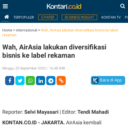
TERPOPULER
E-PAPER
BUSINESS INSIGHT
KONTAN TV
P
Home
>
internasional
>
Wah, AirAsia lakukan diversifikasi bisnis ke label
rekaman
MY
Wah, AirAsia lakukan diversifikasi
KONTAN
bisnis ke label rekaman
Daftar
Minggu, 20 September 2020 | 16:48 WIB
Masuk
Baca di App
BERITA
I
N
N
A
Reporter:
Selvi Mayasari
| Editor:
Tendi Mahadi
V
S
E
I
KONTAN.CO.ID - JAKARTA.
AirAsia kembali
S
O
T
N