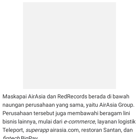
E
R
F
B
O
U
K
S
U
I
S
N
E
S
S
I
N
S
I
G
H
T
S
B
Maskapai AirAsia dan RedRecords berada di bawah
T
E
O
L
naungan perusahaan yang sama, yaitu AirAsia Group.
C
A
K
N
Perusahaan tersebut juga membawahi beragam lini
S
J
bisnis lainnya, mulai dari
e-commerce
, layanan logistik
E
A
T
O
Teleport,
superapp
airasia.com, restoran Santan, dan
U
N
P
fintech
BigPay.