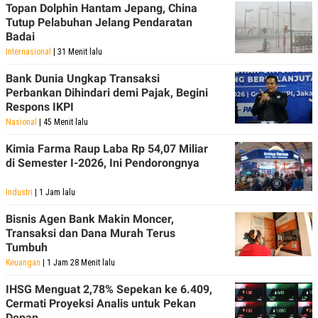
R
T
Topan Dolphin Hantam Jepang, China
I
Tutup Pelabuhan Jelang Pendaratan
S
Badai
I
N
Internasional
| 31 Menit lalu
G
Bank Dunia Ungkap Transaksi
K
Perbankan Dihindari demi Pajak, Begini
G
M
Respons IKPI
E
Nasional
| 45 Menit lalu
D
I
Kimia Farma Raup Laba Rp 54,07 Miliar
A
.
di Semester I-2026, Ini Pendorongnya
I
D
Industri
| 1 Jam lalu
Bisnis Agen Bank Makin Moncer,
Transaksi dan Dana Murah Terus
SITEMAP
PROFILE
TERM
Tumbuh
OF
USE
Keuangan
| 1 Jam 28 Menit lalu
PEDOMAN
PEMBERITAAN
IHSG Menguat 2,78% Sepekan ke 6.409,
SIBER
Cermati Proyeksi Analis untuk Pekan
PRIVACY
Depan