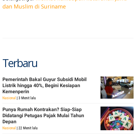
C
L
dan Muslim di Suriname
A
E
D
A
E
S
M
E
Y
.
I
D
L
K
A
I
N
N
G
E
Terbaru
G
R
A
J
N
A
A
E
Pemerintah Bakal Guyur Subsidi Mobil
N
M
Listrik hingga 40%, Begini Kesiapan
C
I
Kemenperin
E
T
T
E
Nasional
| 3 Menit lalu
A
N
K
Punya Rumah Kontrakan? Siap-Siap
E
A
Didatangi Petugas Pajak Mulai Tahun
P
D
Depan
A
V
Nasional
| 22 Menit lalu
P
E
E
R