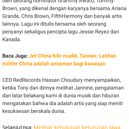
oleh seorang nominator Grammy Award, Tommy
S
A
A
G
Brown, yang dikenal dengan karyanya bersama Ariana
T
E
Grande, Chris Brown, FifthHarmony dan banyak artis
D
S
A
lainnya. Lagu ini ditulis bersama oleh seorang
T
A
penyanyi sekaligus pencipta lagu Jessie Reyez dari
K
L
Kanada.
O
I
N
P
T
S
Baca Juga:
Jet China hilir mudik, Taiwan: Latihan
A
U
N
S
militer China adalah ancaman bagi kawasan
T
V
CEO RedRecords Hassan Choudury menyampaikan,
JARINGAN
ketika Tony dan dirinya melihat Jannine, pengalaman
dan latar belakang kami di dunia musik dan hiburan
K
P
mengatakan bahwa dia adalah artis yang siap meniti
O
R
N
E
kesuksesan berskala dunia.
T
S
A
S
N
R
A
E
Selanjutnya:
Melihat kehidupan keturunan Jawa