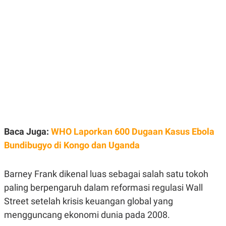
E
E
H
S
A
T
T
Y
A
L
N
E
E
A
N
N
G
A
L
L
I
I
S
S
H
I
S
E
K
Baca Juga:
WHO Laporkan 600 Dugaan Kasus Ebola
X
O
E
L
Bundibugyo di Kongo dan Uganda
C
O
U
M
T
I
Barney Frank dikenal luas sebagai salah satu tokoh
V
paling berpengaruh dalam reformasi regulasi Wall
E
C
Street setelah krisis keuangan global yang
O
R
mengguncang ekonomi dunia pada 2008.
N