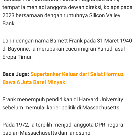
R
T
tempat ia menjadi anggota dewan direksi, kolaps pada
I
S
2023 bersamaan dengan runtuhnya Silicon Valley
I
N
Bank.
G
K
G
Lahir dengan nama Barnett Frank pada 31 Maret 1940
M
di Bayonne, ia merupakan cucu imigran Yahudi asal
E
D
Eropa Timur.
I
A
.
I
Baca Juga:
Supertanker Keluar dari Selat Hormuz
D
Bawa 6 Juta Barel Minyak
Frank menempuh pendidikan di Harvard University
SITEMAP
PROFILE
TERM
OF
sebelum memulai karier politik di Massachusetts.
USE
PEDOMAN
PEMBERITAAN
Pada 1972, ia terpilih menjadi anggota DPR negara
SIBER
bagian Massachusetts dan langsung
PRIVACY