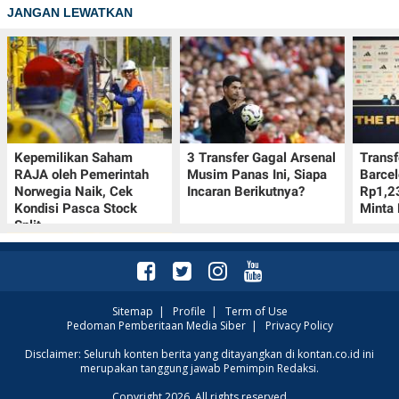
JANGAN LEWATKAN
Kepemilikan Saham
3 Transfer Gagal Arsenal
Transf
RAJA oleh Pemerintah
Musim Panas Ini, Siapa
Barcel
Norwegia Naik, Cek
Incaran Berikutnya?
Rp1,23
Kondisi Pasca Stock
Minta 
Split
Sitemap
|
Profile
|
Term of Use
Pedoman Pemberitaan Media Siber
|
Privacy Policy
Cek Kumpulan Link
Disclaimer: Seluruh konten berita yang ditayangkan di kontan.co.id ini
merupakan tanggung jawab Pemimpin Redaksi.
Twibbon Hari Pramuka
ke-65 pada 14 Agustus
Copyright 2026. All rights reserved