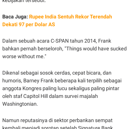
kebijakan tersebut.
C
L
A
E
D
A
E
S
Baca Juga:
Rupee India Sentuh Rekor Terendah
M
E
Dekati 97 per Dolar AS
Y
.
I
D
Dalam sebuah acara C-SPAN tahun 2014, Frank
L
K
A
I
bahkan pernah berseloroh, "Things would have sucked
N
N
G
E
worse without me."
G
R
A
J
N
A
Dikenal sebagai sosok cerdas, cepat bicara, dan
A
E
N
M
humoris, Barney Frank beberapa kali terpilih sebagai
C
I
E
T
anggota Kongres paling lucu sekaligus paling pintar
T
E
oleh staf Capitol Hill dalam survei majalah
A
N
K
Washingtonian.
E
A
P
D
A
V
Namun reputasinya di sektor perbankan sempat
P
E
E
R
kembali menjadi sorotan setelah Signature Bank,