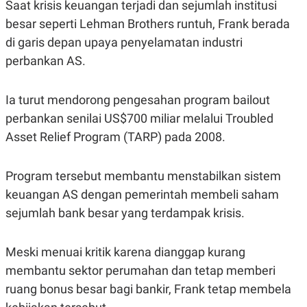
Saat krisis keuangan terjadi dan sejumlah institusi
S
A
A
G
besar seperti Lehman Brothers runtuh, Frank berada
T
E
D
S
di garis depan upaya penyelamatan industri
A
T
perbankan AS.
A
K
L
Ia turut mendorong pengesahan program bailout
O
I
N
P
perbankan senilai US$700 miliar melalui Troubled
T
S
A
U
Asset Relief Program (TARP) pada 2008.
N
S
T
V
Program tersebut membantu menstabilkan sistem
keuangan AS dengan pemerintah membeli saham
JARINGAN
sejumlah bank besar yang terdampak krisis.
K
P
O
R
Meski menuai kritik karena dianggap kurang
N
E
T
S
membantu sektor perumahan dan tetap memberi
A
S
ruang bonus besar bagi bankir, Frank tetap membela
N
R
A
E