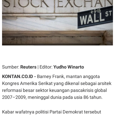
A
A
S
L
I
K
I
E
N
U
D
A
U
N
S
G
T
A
R
N
I
P
I
E
N
L
T
Sumber:
U
E
Reuters
| Editor:
Yudho Winarto
A
R
N
N
KONTAN.CO.ID -
Barney Frank, mantan anggota
G
A
Kongres Amerika Serikat yang dikenal sebagai arsitek
U
S
S
I
reformasi besar sektor keuangan pascakrisis global
A
O
H
N
2007–2009, meninggal dunia pada usia 86 tahun.
A
A
L
P
R
Kabar wafatnya politisi Partai Demokrat tersebut
E
E