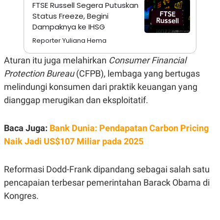
A
I
FTSE Russell Segera Putuskan
S
V
Status Freeze, Begini
K
E
Dampaknya ke IHSG
E
M
Reporter Yuliana Hema
E
N
T
Aturan itu juga melahirkan
Consumer Financial
E
Protection Bureau
(CFPB), lembaga yang bertugas
R
I
melindungi konsumen dari praktik keuangan yang
A
N
dianggap merugikan dan eksploitatif.
L
E
S
Baca Juga:
Bank Dunia: Pendapatan Carbon Pricing
T
Naik Jadi US$107 Miliar pada 2025
A
R
I
Reformasi Dodd-Frank dipandang sebagai salah satu
pencapaian terbesar pemerintahan Barack Obama di
KANAL
Kongres.
P
I
U
M