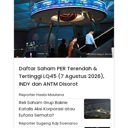
N
S
E
E
W
R
S
E
S
M
E
O
T
N
U
I
P
A
A
K
D
I
V
L
A
Daftar Saham PER Terendah &
S
K
Tertinggi LQ45 (7 Agustus 2026),
O
R
INDY dan ANTM Disorot
P
O
Reporter Hasbi Maulana
R
A
Reli Saham Grup Bakrie:
S
Katalis Aksi Korporasi atau
I
Euforia Semata?
K
N
I
A
Reporter Sugeng Adji Soenarso
L
T