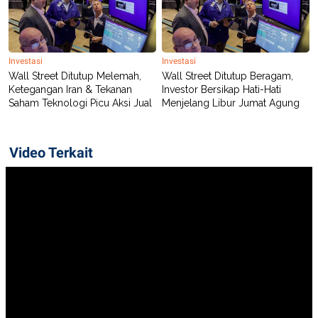
Investasi
Investasi
Wall Street Ditutup Melemah,
Wall Street Ditutup Beragam,
Ketegangan Iran & Tekanan
Investor Bersikap Hati-Hati
Saham Teknologi Picu Aksi Jual
Menjelang Libur Jumat Agung
Video Terkait