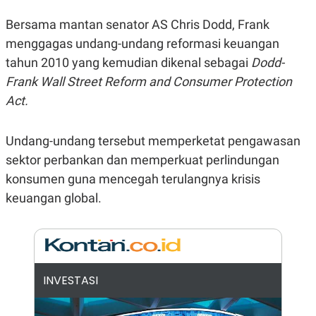
E
R
Bersama mantan senator AS Chris Dodd, Frank
F
B
menggagas undang-undang reformasi keuangan
O
U
K
S
tahun 2010 yang kemudian dikenal sebagai
Dodd-
U
I
S
N
Frank Wall Street Reform and Consumer Protection
E
Act.
S
S
I
N
Undang-undang tersebut memperketat pengawasan
S
I
sektor perbankan dan memperkuat perlindungan
G
konsumen guna mencegah terulangnya krisis
H
T
keuangan global.
S
B
T
E
O
L
C
A
K
N
S
J
E
A
INVESTASI
T
O
U
N
P