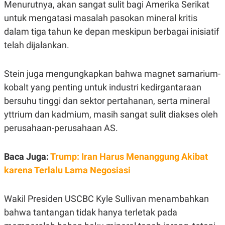
Menurutnya, akan sangat sulit bagi Amerika Serikat
R
T
I
untuk mengatasi masalah pasokan mineral kritis
S
I
dalam tiga tahun ke depan meskipun berbagai inisiatif
N
telah dijalankan.
G
K
G
Stein juga mengungkapkan bahwa magnet samarium-
M
E
kobalt yang penting untuk industri kedirgantaraan
D
I
bersuhu tinggi dan sektor pertahanan, serta mineral
A
yttrium dan kadmium, masih sangat sulit diakses oleh
.
I
perusahaan-perusahaan AS.
D
Baca Juga:
Trump: Iran Harus Menanggung Akibat
SITEMAP
PROFILE
TERM
karena Terlalu Lama Negosiasi
OF
USE
PEDOMAN
Wakil Presiden USCBC Kyle Sullivan menambahkan
PEMBERITAAN
bahwa tantangan tidak hanya terletak pada
SIBER
PRIVACY