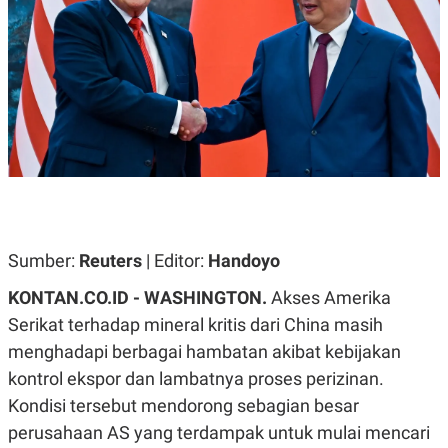
A
A
S
L
I
K
I
E
N
U
D
A
U
N
S
G
T
A
R
N
I
P
I
E
N
L
T
U
E
Sumber:
Reuters
| Editor:
Handoyo
A
R
N
N
KONTAN.CO.ID - WASHINGTON.
Akses Amerika
G
A
U
S
Serikat terhadap mineral kritis dari China masih
S
I
menghadapi berbagai hambatan akibat kebijakan
A
O
H
N
kontrol ekspor dan lambatnya proses perizinan.
A
A
L
Kondisi tersebut mendorong sebagian besar
P
R
perusahaan AS yang terdampak untuk mulai mencari
E
E