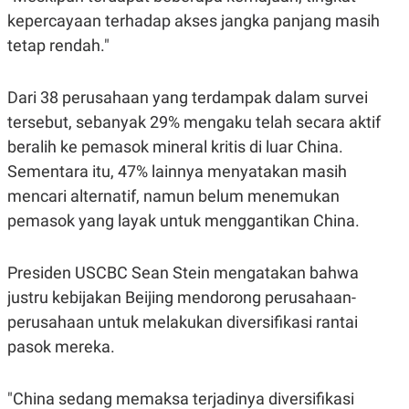
S
A
kepercayaan terhadap akses jangka panjang masih
A
G
T
E
tetap rendah."
D
S
A
T
A
Dari 38 perusahaan yang terdampak dalam survei
K
L
tersebut, sebanyak 29% mengaku telah secara aktif
O
I
beralih ke pemasok mineral kritis di luar China.
N
P
T
S
Sementara itu, 47% lainnya menyatakan masih
A
U
N
S
mencari alternatif, namun belum menemukan
T
pemasok yang layak untuk menggantikan China.
V
JARINGAN
Presiden USCBC Sean Stein mengatakan bahwa
justru kebijakan Beijing mendorong perusahaan-
K
P
perusahaan untuk melakukan diversifikasi rantai
O
R
N
E
pasok mereka.
T
S
A
S
N
R
"China sedang memaksa terjadinya diversifikasi
A
E