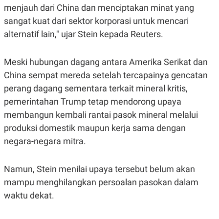
C
L
menjauh dari China dan menciptakan minat yang
A
E
D
A
sangat kuat dari sektor korporasi untuk mencari
E
S
alternatif lain," ujar Stein kepada Reuters.
M
E
Y
.
I
D
Meski hubungan dagang antara Amerika Serikat dan
L
K
China sempat mereda setelah tercapainya gencatan
A
I
N
N
perang dagang sementara terkait mineral kritis,
G
E
pemerintahan Trump tetap mendorong upaya
G
R
A
J
membangun kembali rantai pasok mineral melalui
N
A
A
E
produksi domestik maupun kerja sama dengan
N
M
negara-negara mitra.
C
I
E
T
T
E
A
N
Namun, Stein menilai upaya tersebut belum akan
K
mampu menghilangkan persoalan pasokan dalam
E
A
P
D
waktu dekat.
A
V
P
E
E
R