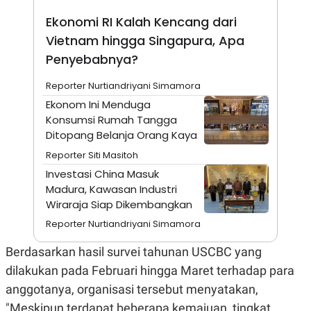
A
I
S
V
Ekonomi RI Kalah Kencang dari
K
E
E
Vietnam hingga Singapura, Apa
M
Penyebabnya?
E
N
T
Reporter Nurtiandriyani Simamora
E
Ekonom Ini Menduga
R
I
Konsumsi Rumah Tangga
A
Ditopang Belanja Orang Kaya
N
Reporter Siti Masitoh
L
E
Investasi China Masuk
S
Madura, Kawasan Industri
T
A
Wiraraja Siap Dikembangkan
R
I
Reporter Nurtiandriyani Simamora
Berdasarkan hasil survei tahunan USCBC yang
KANAL
dilakukan pada Februari hingga Maret terhadap para
anggotanya, organisasi tersebut menyatakan,
P
I
U
M
"Meskipun terdapat beberapa kemajuan, tingkat