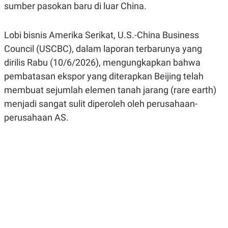
sumber pasokan baru di luar China.
R
G
S
I
O
O
N
N
Lobi bisnis Amerika Serikat, U.S.-China Business
A
A
L
L
Council (USCBC), dalam laporan terbarunya yang
F
dirilis Rabu (10/6/2026), mengungkapkan bahwa
I
N
pembatasan ekspor yang diterapkan Beijing telah
A
N
membuat sejumlah elemen tanah jarang (rare earth)
C
menjadi sangat sulit diperoleh oleh perusahaan-
E
perusahaan AS.
Y
C
A
A
N
R
G
I
T
T
E
A
R
H
.
U
.
.
K
L
E
I
S
F