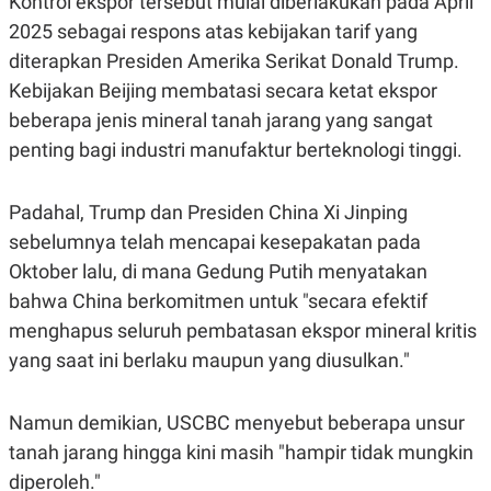
Kontrol ekspor tersebut mulai diberlakukan pada April
E
R
2025 sebagai respons atas kebijakan tarif yang
F
B
diterapkan Presiden Amerika Serikat Donald Trump.
O
U
K
S
Kebijakan Beijing membatasi secara ketat ekspor
U
I
beberapa jenis mineral tanah jarang yang sangat
S
N
E
penting bagi industri manufaktur berteknologi tinggi.
S
S
I
N
Padahal, Trump dan Presiden China Xi Jinping
S
sebelumnya telah mencapai kesepakatan pada
I
G
Oktober lalu, di mana Gedung Putih menyatakan
H
T
bahwa China berkomitmen untuk "secara efektif
S
B
menghapus seluruh pembatasan ekspor mineral kritis
T
E
yang saat ini berlaku maupun yang diusulkan."
O
L
C
A
K
N
S
J
Namun demikian, USCBC menyebut beberapa unsur
E
A
T
O
tanah jarang hingga kini masih "hampir tidak mungkin
U
N
diperoleh."
P