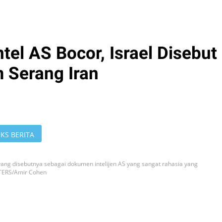
el AS Bocor, Israel Disebut
 Serang Iran
KS BERITA
ng disebutnya sebagai dokumen intelijen AS yang sangat rahasia yang
UTERS/Amir Cohen