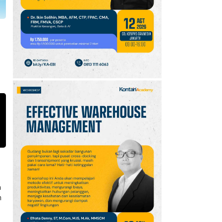
10
Klasemen Grup A Piala
AFF 2026: Ini Skenario
Indonesia Lolos ke
Semifinal
n
n