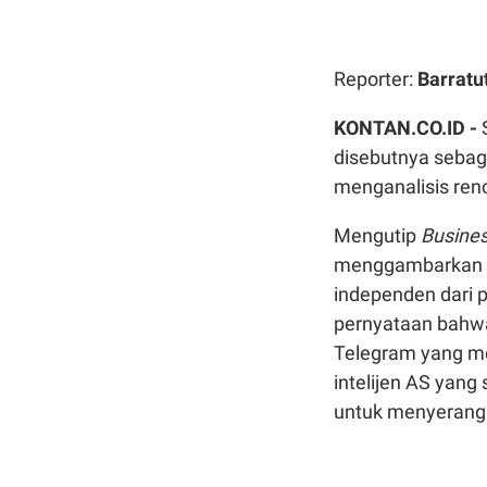
Reporter:
Barratu
KONTAN.CO.ID -
disebutnya sebaga
menganalisis ren
Mengutip
Busines
menggambarkan di
independen dari
pernyataan bahwa
Telegram yang me
intelijen AS yang
untuk menyerang 