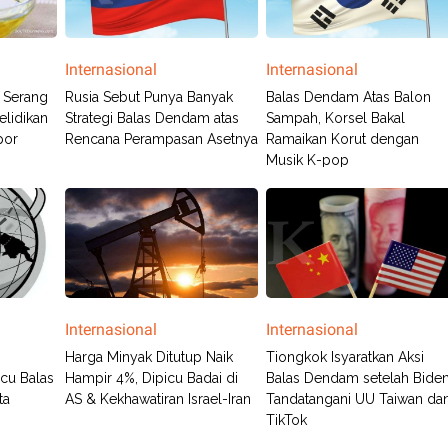
Internasional
Internasional
 Serang
Rusia Sebut Punya Banyak
Balas Dendam Atas Balon
lidikan
Strategi Balas Dendam atas
Sampah, Korsel Bakal
por
Rencana Perampasan Asetnya
Ramaikan Korut dengan
Musik K-pop
Internasional
Internasional
Harga Minyak Ditutup Naik
Tiongkok Isyaratkan Aksi
cu Balas
Hampir 4%, Dipicu Badai di
Balas Dendam setelah Bide
ta
AS & Kekhawatiran Israel-Iran
Tandatangani UU Taiwan da
TikTok