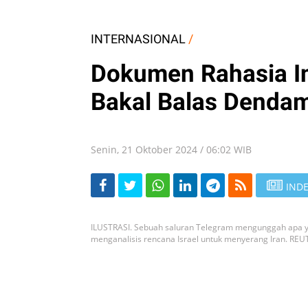
INTERNASIONAL
/
Dokumen Rahasia Int
Bakal Balas Dendam
Senin, 21 Oktober 2024 / 06:02 WIB
INDE
ILUSTRASI. Sebuah saluran Telegram mengunggah apa ya
menganalisis rencana Israel untuk menyerang Iran. RE