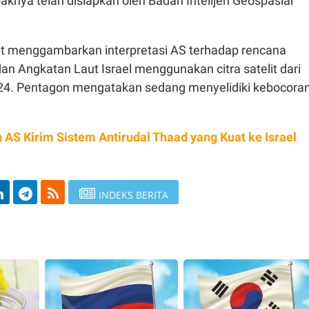
aknya telah disiapkan oleh Badan Intelijen Geospasial
t menggambarkan interpretasi AS terhadap rencana
n Angkatan Laut Israel menggunakan citra satelit dari
24. Pentagon mengatakan sedang menyelidiki kebocora
n AS Kirim Sistem Antirudal Thaad yang Kuat ke Israel
INDEKS BERITA