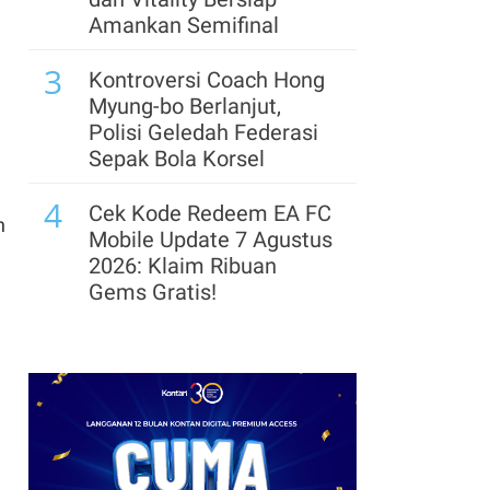
Amankan Semifinal
7
Trump Terjepit, Perang
3
Iran Masuk Bulan
Kontroversi Coach Hong
Keenam dan Selat
Myung-bo Berlanjut,
Hormuz Jadi Taruhan
Polisi Geledah Federasi
Sepak Bola Korsel
8
Won Korea Selatan
4
Pimpin Penguatan Mata
Cek Kode Redeem EA FC
n
Uang Asia, Rupiah
Mobile Update 7 Agustus
Melemah ke Rp 17.930
2026: Klaim Ribuan
Gems Gratis!
9
Pasokan Domestik
5
Terganggu, Impor
Segera Lepas Saham
Batubara China Melejit
Treasuri 9,63 Miliar, Cek
23% di Bulan Juli
Profil Emiten DSSA
hingga Kinerjanya
10
Dana Pensiun Terbesar
6
Jepang Mencatat Rekor
Arsenal Perpanjang