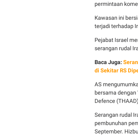
permintaan koment
Kawasan ini bers
terjadi terhadap I
Pejabat Israel 
serangan rudal Ir
Baca Juga:
Seran
di Sekitar RS Dip
AS mengumumkan 
bersama dengan "
Defence (THAAD)"
Serangan rudal Ir
pembunuhan pemim
September. Hizbul