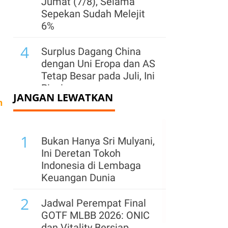
Jumat (7/8), Selama
Sepekan Sudah Melejit
6%
4
Surplus Dagang China
dengan Uni Eropa dan AS
Tetap Besar pada Juli, Ini
Rinciannya
JANGAN LEWATKAN
n
5
Aturan Baru India
Guncang Bisnis
1
Minuman Energi,
Bukan Hanya Sri Mulyani,
Termasuk PepsiCo dan
Ini Deretan Tokoh
Red Bull
Indonesia di Lembaga
Keuangan Dunia
6
Ekspor Logam Tanah
2
Jarang China Turun ke
Jadwal Perempat Final
Level Terendah Empat
GOTF MLBB 2026: ONIC
Bulan pada Juli
dan Vitality Bersiap