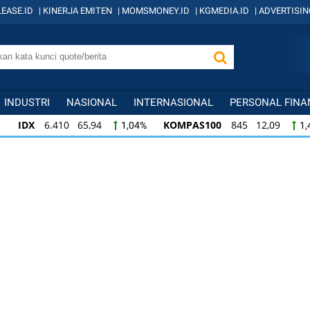
EASE.ID
|
KINERJA EMITEN
|
MOMSMONEY.ID
|
KGMEDIA.ID
|
ADVERTISIN
INDUSTRI
NASIONAL
INTERNASIONAL
PERSONAL FINA
IDX
6.410 65,94
KOMPAS100
845 12,09
1,04%
1,
KOMPAS100
845 12,09
LQ45
640 9,44
1,45%
1,5
LQ45
640 9,44
ISSI
222 2,82
IDX3
1,50%
1,29%