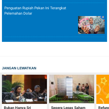
Penguatan Rupiah Pekan Ini Terangkat
Pelemahan Dolar
JANGAN LEWATKAN
Bukan Hanya Sri
Segera Lepas Saham
Refund