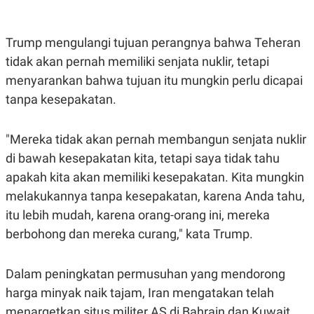
S
A
A
G
T
E
D
S
Trump mengulangi tujuan perangnya bahwa Teheran
A
tidak akan pernah memiliki senjata nuklir, tetapi
T
A
menyarankan bahwa tujuan itu mungkin perlu dicapai
K
L
tanpa kesepakatan.
O
I
N
P
T
S
A
U
"Mereka tidak akan pernah membangun senjata nuklir
N
S
di bawah kesepakatan kita, tetapi saya tidak tahu
T
V
apakah kita akan memiliki kesepakatan. Kita mungkin
melakukannya tanpa kesepakatan, karena Anda tahu,
JARINGAN
itu lebih mudah, karena orang-orang ini, mereka
berbohong dan mereka curang," kata Trump.
K
P
O
R
N
E
Dalam peningkatan permusuhan yang mendorong
T
S
A
S
harga minyak naik tajam, Iran mengatakan telah
N
R
A
E
menargetkan situs militer AS di Bahrain dan Kuwait