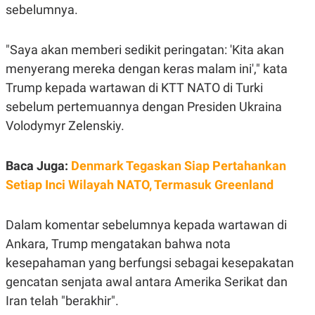
E
sebelumnya.
R
F
B
O
U
"Saya akan memberi sedikit peringatan: 'Kita akan
K
S
U
I
menyerang mereka dengan keras malam ini'," kata
S
N
Trump kepada wartawan di KTT NATO di Turki
E
S
sebelum pertemuannya dengan Presiden Ukraina
S
I
Volodymyr Zelenskiy.
N
S
I
Baca Juga:
Denmark Tegaskan Siap Pertahankan
G
H
Setiap Inci Wilayah NATO, Termasuk Greenland
T
S
B
T
E
Dalam komentar sebelumnya kepada wartawan di
O
L
Ankara, Trump mengatakan bahwa nota
C
A
K
N
kesepahaman yang berfungsi sebagai kesepakatan
S
J
E
A
gencatan senjata awal antara Amerika Serikat dan
T
O
U
N
Iran telah "berakhir".
P