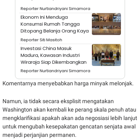
A
I
S
V
Reporter Nurtiandriyani Simamora
K
E
Ekonom Ini Menduga
E
M
Konsumsi Rumah Tangga
E
Ditopang Belanja Orang Kaya
N
T
Reporter Siti Masitoh
E
R
Investasi China Masuk
I
Madura, Kawasan Industri
A
Wiraraja Siap Dikembangkan
N
L
Reporter Nurtiandriyani Simamora
E
S
Komentarnya menyebabkan harga minyak melonjak.
T
A
R
I
Namun, ia tidak secara eksplisit mengatakan
Washington akan kembali ke perang skala penuh atau
KANAL
mengklarifikasi apakah akan ada negosiasi lebih lanjut
untuk mengubah kesepakatan gencatan senjata awal
P
I
menjadi perjanjian permanen.
U
M