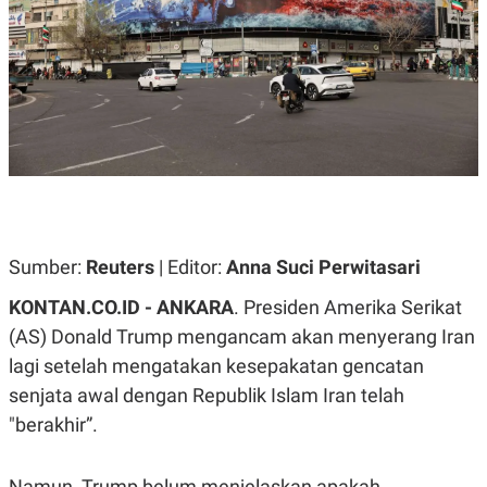
A
A
S
L
I
K
I
E
N
U
D
A
U
N
S
G
T
A
R
N
I
P
I
E
N
L
T
Sumber:
Reuters
| Editor:
Anna Suci Perwitasari
U
E
A
R
KONTAN.CO.ID -
ANKARA
. Presiden Amerika Serikat
N
N
G
A
(AS) Donald Trump mengancam akan menyerang Iran
U
S
lagi setelah mengatakan kesepakatan gencatan
S
I
A
O
senjata awal dengan Republik Islam Iran telah
H
N
A
A
"berakhir”.
L
P
R
E
E
Namun, Trump belum menjelaskan apakah