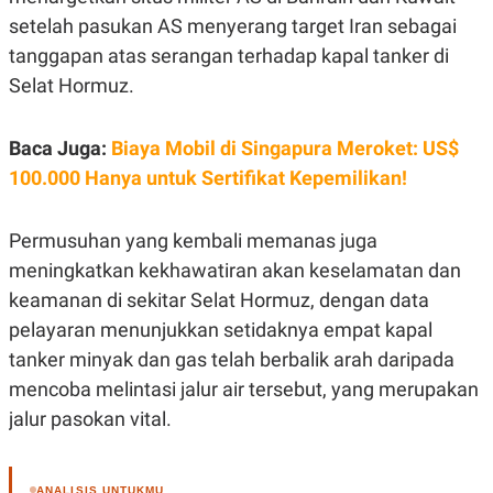
C
L
A
E
setelah pasukan AS menyerang target Iran sebagai
D
A
tanggapan atas serangan terhadap kapal tanker di
E
S
M
E
Selat Hormuz.
Y
.
I
D
Baca Juga:
Biaya Mobil di Singapura Meroket: US$
L
K
A
I
100.000 Hanya untuk Sertifikat Kepemilikan!
N
N
G
E
G
R
Permusuhan yang kembali memanas juga
A
J
N
A
meningkatkan kekhawatiran akan keselamatan dan
A
E
keamanan di sekitar Selat Hormuz, dengan data
N
M
C
I
pelayaran menunjukkan setidaknya empat kapal
E
T
T
E
tanker minyak dan gas telah berbalik arah daripada
A
N
K
mencoba melintasi jalur air tersebut, yang merupakan
E
A
jalur pasokan vital.
P
D
A
V
P
E
E
R
ANALISIS UNTUKMU