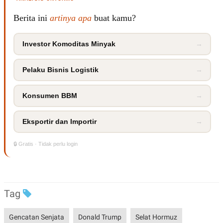
R
T
I
Berita ini
artinya apa
buat kamu?
S
I
N
G
Investor Komoditas Minyak
→
K
G
Pelaku Bisnis Logistik
→
M
E
D
Konsumen BBM
→
I
A
.
I
Eksportir dan Importir
→
D
🔒 Gratis · Tidak perlu login
SITEMAP
PROFILE
TERM
OF
USE
Tag
PEDOMAN
PEMBERITAAN
SIBER
Gencatan Senjata
Donald Trump
Selat Hormuz
PRIVACY