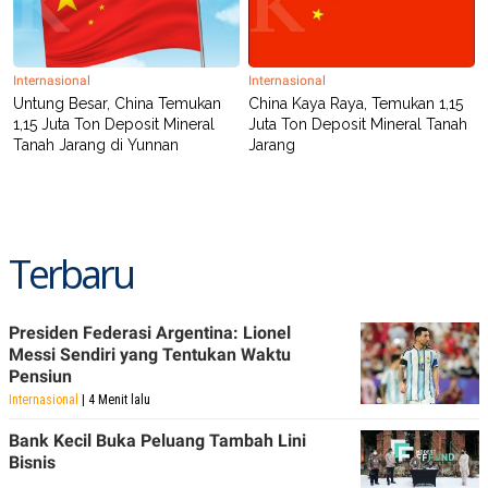
C
L
A
E
D
A
E
S
M
E
Internasional
Internasional
Y
.
Untung Besar, China Temukan
China Kaya Raya, Temukan 1,15
I
1,15 Juta Ton Deposit Mineral
Juta Ton Deposit Mineral Tanah
D
Tanah Jarang di Yunnan
Jarang
L
K
A
I
N
N
G
E
G
R
A
J
Terbaru
N
A
A
E
N
M
C
I
E
T
Presiden Federasi Argentina: Lionel
T
E
Messi Sendiri yang Tentukan Waktu
A
N
Pensiun
K
Internasional
| 4 Menit lalu
E
A
P
D
Bank Kecil Buka Peluang Tambah Lini
A
V
Bisnis
P
E
E
R