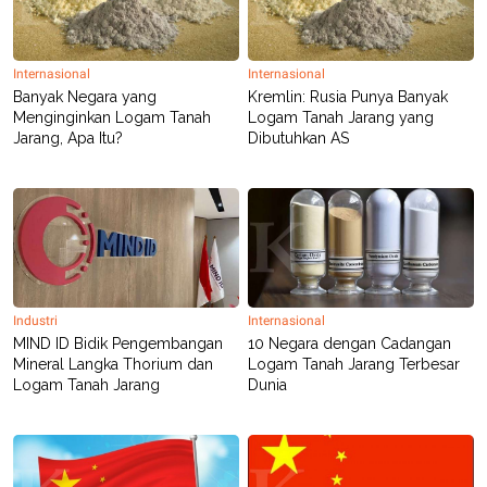
S
A
A
G
T
E
D
S
Internasional
Internasional
A
T
Banyak Negara yang
Kremlin: Rusia Punya Banyak
A
Menginginkan Logam Tanah
Logam Tanah Jarang yang
Jarang, Apa Itu?
Dibutuhkan AS
K
L
O
I
N
P
T
S
A
U
N
S
T
V
JARINGAN
Industri
Internasional
MIND ID Bidik Pengembangan
10 Negara dengan Cadangan
Mineral Langka Thorium dan
Logam Tanah Jarang Terbesar
K
P
Logam Tanah Jarang
Dunia
O
R
N
E
T
S
A
S
N
R
A
E