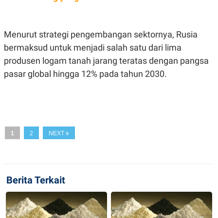
A
I
S
V
K
E
E
Menurut strategi pengembangan sektornya, Rusia
M
E
bermaksud untuk menjadi salah satu dari lima
N
T
produsen logam tanah jarang teratas dengan pangsa
E
pasar global hingga 12% pada tahun 2030.
R
I
A
N
L
E
S
T
1
2
NEXT
A
R
I
Berita Terkait
KANAL
P
I
U
M