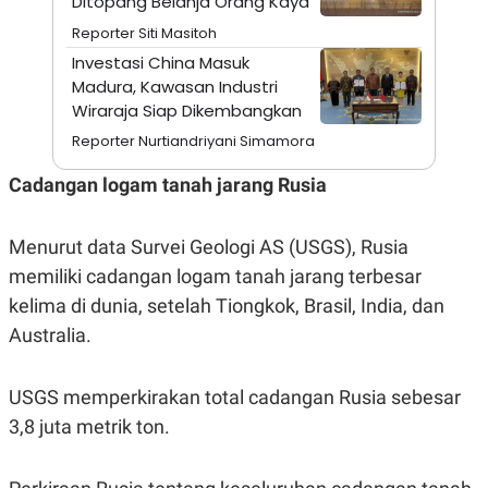
Ditopang Belanja Orang Kaya
E
R
Reporter Siti Masitoh
F
B
Investasi China Masuk
O
U
Madura, Kawasan Industri
K
S
U
I
Wiraraja Siap Dikembangkan
S
N
E
Reporter Nurtiandriyani Simamora
S
S
Cadangan logam tanah jarang Rusia
I
N
S
I
Menurut data Survei Geologi AS (USGS), Rusia
G
memiliki cadangan logam tanah jarang terbesar
H
T
kelima di dunia, setelah Tiongkok, Brasil, India, dan
S
B
Australia.
T
E
O
L
C
A
K
N
USGS memperkirakan total cadangan Rusia sebesar
S
J
3,8 juta metrik ton.
E
A
T
O
U
N
P