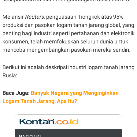
R
G
S
I
O
O
Melansir
Reuters
, penguasaan Tiongkok atas 95%
N
N
A
A
produksi dan pasokan logam tanah jarang global, yang
L
L
penting bagi industri seperti pertahanan dan elektronik
F
I
konsumen, telah memfokuskan seluruh dunia untuk
N
A
mencoba mengembangkan pasokan mereka sendiri.
N
C
E
Berikut ini adalah deskripsi industri logam tanah jarang
Y
C
Rusia:
A
A
N
R
G
I
T
T
Baca Juga:
Banyak Negara yang Menginginkan
E
A
R
H
Logam Tanah Jarang, Apa Itu?
.
U
.
.
K
L
E
I
S
F
NASIONAL