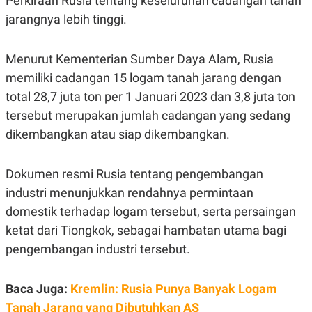
Perkiraan Rusia tentang keseluruhan cadangan tanah
N
S
jarangnya lebih tinggi.
E
E
W
R
S
E
Menurut Kementerian Sumber Daya Alam, Rusia
S
M
E
O
memiliki cadangan 15 logam tanah jarang dengan
T
N
U
I
total 28,7 juta ton per 1 Januari 2023 dan 3,8 juta ton
P
A
tersebut merupakan jumlah cadangan yang sedang
A
K
D
I
dikembangkan atau siap dikembangkan.
V
L
A
S
Dokumen resmi Rusia tentang pengembangan
K
O
industri menunjukkan rendahnya permintaan
R
P
domestik terhadap logam tersebut, serta persaingan
O
ketat dari Tiongkok, sebagai hambatan utama bagi
R
A
pengembangan industri tersebut.
S
I
K
N
Baca Juga:
Kremlin: Rusia Punya Banyak Logam
I
A
L
T
Tanah Jarang yang Dibutuhkan AS