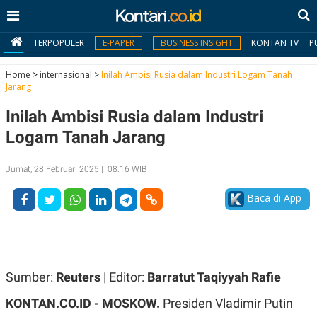
TERPOPULER
E-PAPER
BUSINESS INSIGHT
KONTAN TV
P
Home
>
internasional
>
Inilah Ambisi Rusia dalam Industri Logam Tanah
Jarang
MY
Inilah Ambisi Rusia dalam Industri
KONTAN
Logam Tanah Jarang
Daftar
Jumat, 28 Februari 2025 | 08:16 WIB
Masuk
Baca di App
BERITA
I
N
N
A
Sumber:
Reuters
| Editor:
Barratut Taqiyyah Rafie
V
S
E
I
KONTAN.CO.ID -
MOSKOW.
Presiden Vladimir Putin
S
O
T
N