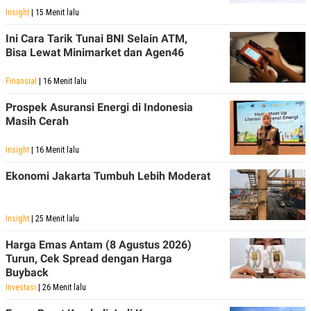
R
T
Insight
| 15 Menit lalu
I
S
Ini Cara Tarik Tunai BNI Selain ATM,
I
N
Bisa Lewat Minimarket dan Agen46
G
K
Finansial
| 16 Menit lalu
G
M
Prospek Asuransi Energi di Indonesia
E
Masih Cerah
D
I
A
Insight
| 16 Menit lalu
.
I
Ekonomi Jakarta Tumbuh Lebih Moderat
D
Insight
| 25 Menit lalu
SITEMAP
PROFILE
TERM
OF
Harga Emas Antam (8 Agustus 2026)
USE
Turun, Cek Spread dengan Harga
PEDOMAN
Buyback
PEMBERITAAN
Investasi
| 26 Menit lalu
SIBER
PRIVACY