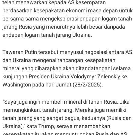
telah menawarkan kepada AS kesempatan
A
A
S
L
berdasarkan kesepakatan ekonomi masa depan untuk
I
bersama-sama mengeksplorasi endapan logam tanah
K
I
jarang Rusia yang menurutnya lebih besar daripada
E
N
U
D
endapan logam tanah jarang Ukraina.
A
U
N
S
G
T
A
R
Tawaran Putin tersebut menyusul negosiasi antara AS
N
I
dan Ukraina mengenai rancangan kesepakatan
P
I
mineral yang diharapkan akan ditandatangani selama
E
N
L
T
kunjungan Presiden Ukraina Volodymyr Zelenskiy ke
U
E
A
R
Washington pada hari Jumat (28/2/2025).
N
N
G
A
U
S
"Saya juga ingin membeli mineral di tanah Rusia. Jika
S
I
A
O
memungkinkan, tanah jarang. Mereka juga memiliki
H
N
A
A
tanah jarang yang sangat bagus, keduanya (Rusia dan
L
Ukraina)," kata Trump, seraya menambahkan
P
R
kesepakatan itu akan menguntungkan Rusia dan AS.
E
E