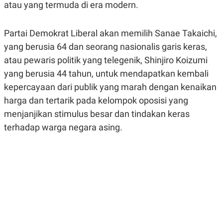
atau yang termuda di era modern.
R
G
S
I
O
O
N
N
Partai Demokrat Liberal akan memilih Sanae Takaichi,
A
A
yang berusia 64 dan seorang nasionalis garis keras,
L
L
F
atau pewaris politik yang telegenik, Shinjiro Koizumi
I
N
yang berusia 44 tahun, untuk mendapatkan kembali
A
kepercayaan dari publik yang marah dengan kenaikan
N
C
harga dan tertarik pada kelompok oposisi yang
E
menjanjikan stimulus besar dan tindakan keras
Y
C
A
A
terhadap warga negara asing.
N
R
G
I
T
T
E
A
R
H
.
U
.
.
K
L
E
I
S
F