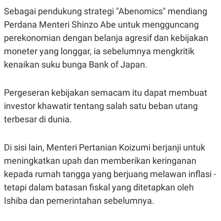
C
L
A
E
Sebagai pendukung strategi "Abenomics" mendiang
D
A
Perdana Menteri Shinzo Abe untuk mengguncang
E
S
M
E
perekonomian dengan belanja agresif dan kebijakan
Y
.
I
moneter yang longgar, ia sebelumnya mengkritik
D
kenaikan suku bunga Bank of Japan.
L
K
A
I
N
N
Pergeseran kebijakan semacam itu dapat membuat
G
E
G
R
investor khawatir tentang salah satu beban utang
A
J
N
A
terbesar di dunia.
A
E
N
M
C
I
Di sisi lain, Menteri Pertanian Koizumi berjanji untuk
E
T
T
E
meningkatkan upah dan memberikan keringanan
A
N
K
kepada rumah tangga yang berjuang melawan inflasi -
E
A
tetapi dalam batasan fiskal yang ditetapkan oleh
P
D
Ishiba dan pemerintahan sebelumnya.
A
V
P
E
E
R