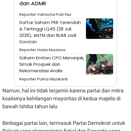
A
I
dan ADMR
S
V
K
E
Reporter Vatrischa Putri Nur
E
M
Daftar Saham PER Terendah
E
& Tertinggi LQ45 (28 Juli
N
2026), ANTM dan BUMI Jadi
T
E
Sorotan
R
I
Reporter Hasbi Maulana
A
Saham Emiten CPO Menanjak,
N
Simak Prospek dan
L
Rekomendasi Analis
E
S
Reporter Pulina Nityakanti
T
A
R
Namun, hal ini tidak terjamin karena partai dan mitra
I
koalisinya kehilangan mayoritas di kedua majelis di
bawah Ishiba tahun lalu.
KANAL
Berbagai partai lain, termasuk Partai Demokrat untuk
P
I
U
M
Rakyat yang ekspansionis fiskal dan Sanseito yang