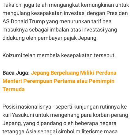
R
T
Takaichi juga telah mengangkat kemungkinan untuk
I
S
mengulang kesepakatan investasi dengan Presiden
I
AS Donald Trump yang menurunkan tarif bea
N
G
masuknya sebagai imbalan atas investasi yang
K
didukung oleh pembayar pajak Jepang.
G
M
E
D
Koizumi telah membela kesepakatan tersebut.
I
A
.
Baca Juga:
Jepang Berpeluang Miliki Perdana
I
D
Menteri Perempuan Pertama atau Pemimpin
Termuda
SITEMAP
PROFILE
TERM
Posisi nasionalisnya - seperti kunjungan rutinnya ke
OF
USE
kuil Yasukuni untuk mengenang para korban perang
PEDOMAN
Jepang, yang dipandang oleh beberapa negara
PEMBERITAAN
SIBER
tetangga Asia sebagai simbol militerisme masa
PRIVACY