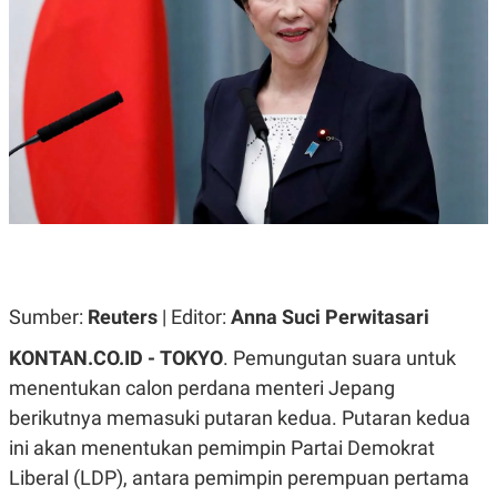
A
A
S
L
I
K
I
E
N
U
D
A
U
N
S
G
T
A
R
N
I
P
I
E
N
L
T
U
E
A
R
Sumber:
Reuters
| Editor:
Anna Suci Perwitasari
N
N
G
A
KONTAN.CO.ID - TOKYO
. Pemungutan suara untuk
U
S
S
I
menentukan calon perdana menteri Jepang
A
O
H
N
berikutnya memasuki putaran kedua. Putaran kedua
A
A
ini akan menentukan pemimpin Partai Demokrat
L
Liberal (LDP), antara pemimpin perempuan pertama
P
R
E
E