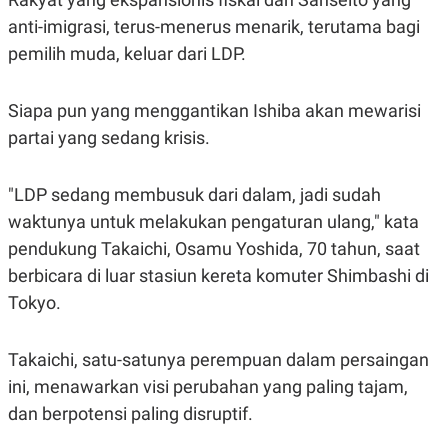
S
A
A
G
anti-imigrasi, terus-menerus menarik, terutama bagi
T
E
pemilih muda, keluar dari LDP.
D
S
A
T
A
Siapa pun yang menggantikan Ishiba akan mewarisi
K
L
partai yang sedang krisis.
O
I
N
P
T
S
A
U
"LDP sedang membusuk dari dalam, jadi sudah
N
S
waktunya untuk melakukan pengaturan ulang," kata
T
V
pendukung Takaichi, Osamu Yoshida, 70 tahun, saat
berbicara di luar stasiun kereta komuter Shimbashi di
JARINGAN
Tokyo.
K
P
O
R
Takaichi, satu-satunya perempuan dalam persaingan
N
E
ini, menawarkan visi perubahan yang paling tajam,
T
S
A
S
dan berpotensi paling disruptif.
N
R
A
E