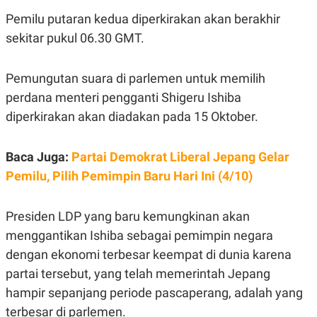
E
R
Pemilu putaran kedua diperkirakan akan berakhir
F
B
sekitar pukul 06.30 GMT.
O
U
K
S
U
I
Pemungutan suara di parlemen untuk memilih
S
N
E
perdana menteri pengganti Shigeru Ishiba
S
S
diperkirakan akan diadakan pada 15 Oktober.
I
N
S
Baca Juga:
Partai Demokrat Liberal Jepang Gelar
I
G
Pemilu, Pilih Pemimpin Baru Hari Ini (4/10)
H
T
S
B
Presiden LDP yang baru kemungkinan akan
T
E
O
L
menggantikan Ishiba sebagai pemimpin negara
C
A
dengan ekonomi terbesar keempat di dunia karena
K
N
S
J
partai tersebut, yang telah memerintah Jepang
E
A
T
O
hampir sepanjang periode pascaperang, adalah yang
U
N
terbesar di parlemen.
P