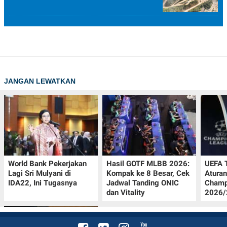
JANGAN LEWATKAN
World Bank Pekerjakan
Hasil GOTF MLBB 2026:
UEFA 
Lagi Sri Mulyani di
Kompak ke 8 Besar, Cek
Aturan
IDA22, Ini Tugasnya
Jadwal Tanding ONIC
Champ
dan Vitality
2026/2