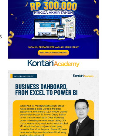
2026: Aktif Dukung
Swasembada Pangan
Nasional
7
Apa Saja Syarat
s
Pencairan JHT 10%? Cek
Dokumen dan Panduan
untuk Peserta BPJSTK
8
Cek Kode Redeem EA FC
Mobile Update 7 Agustus
2026: Klaim Ribuan
Gems Gratis!
9
Tema dan Kegiatan Hari
Hutan Indonesia 7
Agustus 2026:
Kampanye