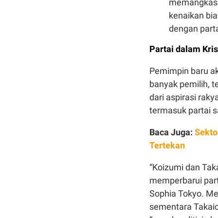
memangkas p
kenaikan bi
dengan parta
Partai dalam Kris
Pemimpin baru ak
banyak pemilih, t
dari aspirasi raky
termasuk partai s
Baca Juga:
Sekto
Tertekan
“Koizumi dan Tak
memperbarui partai
Sophia Tokyo. M
sementara Takaic