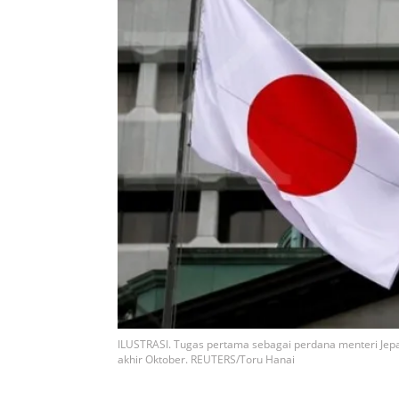
ILUSTRASI. Tugas pertama sebagai perdana menteri Jep
akhir Oktober. REUTERS/Toru Hanai