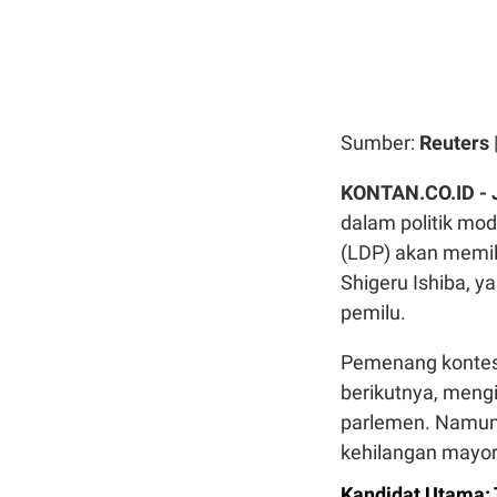
Sumber:
Reuters
KONTAN.CO.ID -
dalam politik mo
(LDP) akan memil
Shigeru Ishiba, y
pemilu.
Pemenang kontest
berikutnya, meng
parlemen. Namun,
kehilangan mayor
Kandidat Utama: 