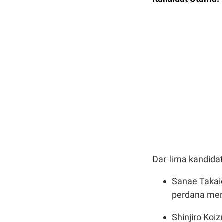
Dari lima kandida
Sanae Takaic
perdana men
Shinjiro Koi