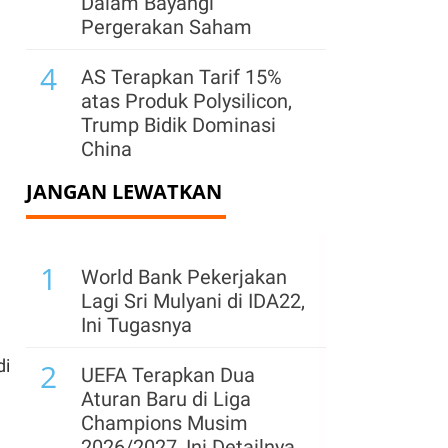
Dalam Bayangi
Pergerakan Saham
4
AS Terapkan Tarif 15%
atas Produk Polysilicon,
Trump Bidik Dominasi
China
JANGAN LEWATKAN
5
Bursa Global Turun
Kamis (6/8) Jelang Data
Tenaga Kerja AS, Harga
1
Minyak Melonjak
World Bank Pekerjakan
Lagi Sri Mulyani di IDA22,
6
Dolar AS Menguat
Ini Tugasnya
terhadap Yen Jelang Rilis
di
2
Data Tenaga Kerja AS
UEFA Terapkan Dua
Aturan Baru di Liga
7
Laba Kuartal II OCBC
Champions Musim
Melonjak 22%, Bank
2026/2027, Ini Detailnya