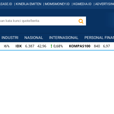
EASE.ID
|
KINERJA EMITEN
|
MOMSMONEY.ID
|
KGMEDIA.ID
|
ADVERTISIN
INDUSTRI
NASIONAL
INTERNASIONAL
PERSONAL FINA
IDX
6.387 42,96
KOMPAS100
840 6,97
0,68%
0,8
KOMPAS100
840 6,97
LQ45
637 6,03
0,84%
0,96
LQ45
637 6,03
ISSI
221 1,72
IDX3
0,96%
0,78%