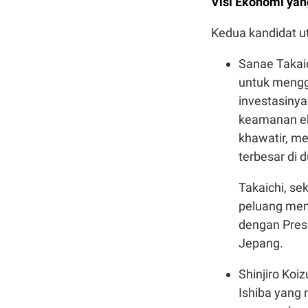
Visi Ekonomi yan
Kedua kandidat 
Sanae Takaic
untuk mengg
investasinya
keamanan ek
khawatir, m
terbesar di d
Takaichi, s
peluang meni
dengan Pres
Jepang.
Shinjiro Koi
Ishiba yang 