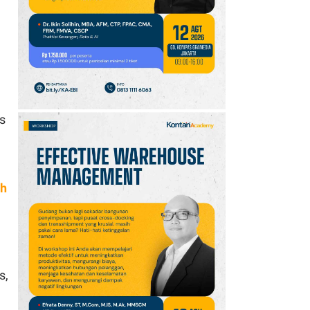
Reforestathon
s
ih
s,