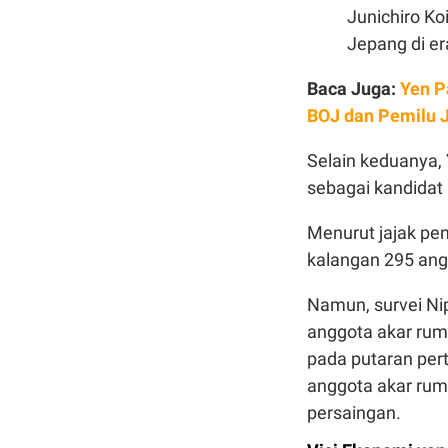
Junichiro K
Jepang di e
Baca Juga:
Yen P
BOJ dan Pemilu 
Selain keduanya, 
sebagai kandidat 
Menurut jajak pe
kalangan 295 angg
Namun, survei Ni
anggota akar rum
pada putaran pert
anggota akar rum
persaingan.