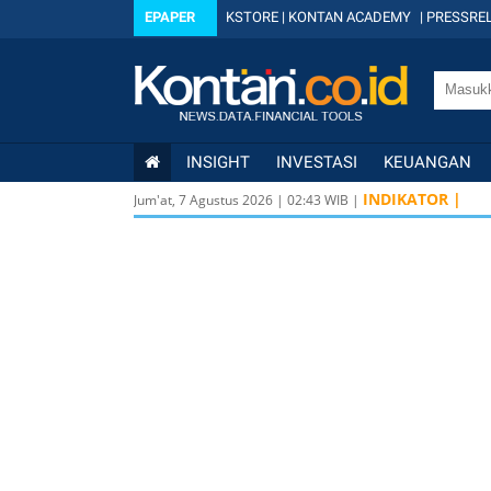
EPAPER
KSTORE
|
KONTAN ACADEMY
|
PRESSREL
INSIGHT
INVESTASI
KEUANGAN
INDIKATOR |
Jum'at, 7 Agustus 2026
|
02
:
43
WIB |