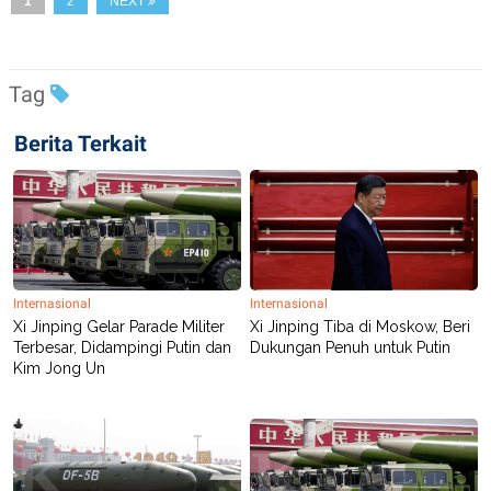
1
2
NEXT
C
L
A
E
D
A
E
S
M
E
Tag
Y
.
I
D
Berita Terkait
L
K
A
I
N
N
G
E
G
R
A
J
N
A
A
E
N
M
Internasional
Internasional
C
I
Xi Jinping Gelar Parade Militer
Xi Jinping Tiba di Moskow, Beri
E
T
Terbesar, Didampingi Putin dan
Dukungan Penuh untuk Putin
T
E
A
N
Kim Jong Un
K
E
A
P
D
A
V
P
E
E
R