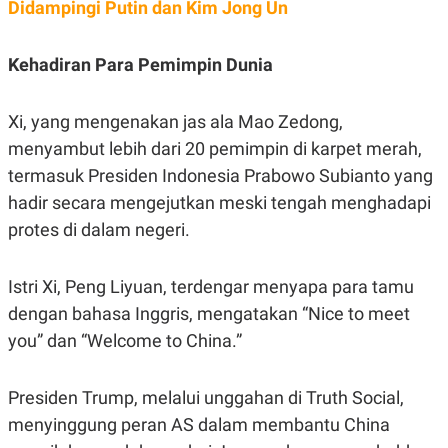
Didampingi Putin dan Kim Jong Un
A
I
S
V
K
E
E
Kehadiran Para Pemimpin Dunia
M
E
N
T
Xi, yang mengenakan jas ala Mao Zedong,
E
menyambut lebih dari 20 pemimpin di karpet merah,
R
I
termasuk Presiden Indonesia Prabowo Subianto yang
A
N
hadir secara mengejutkan meski tengah menghadapi
L
protes di dalam negeri.
E
S
T
Istri Xi, Peng Liyuan, terdengar menyapa para tamu
A
R
dengan bahasa Inggris, mengatakan “Nice to meet
I
you” dan “Welcome to China.”
KANAL
Presiden Trump, melalui unggahan di Truth Social,
P
I
menyinggung peran AS dalam membantu China
U
M