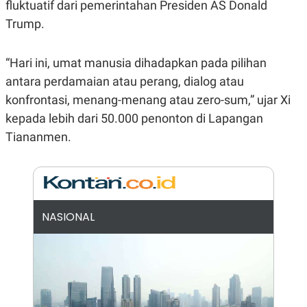
E
E
fluktuatif dari pemerintahan Presiden AS Donald
H
S
Trump.
A
T
T
Y
A
L
N
E
“Hari ini, umat manusia dihadapkan pada pilihan
E
A
antara perdamaian atau perang, dialog atau
N
N
G
A
konfrontasi, menang-menang atau zero-sum,” ujar Xi
L
L
kepada lebih dari 50.000 penonton di Lapangan
I
I
S
S
Tiananmen.
H
I
S
E
K
X
O
E
L
C
O
U
M
NASIONAL
T
I
V
E
C
O
R
N