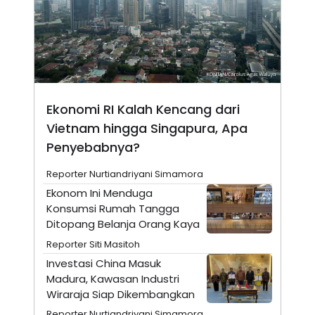
E
R
F
B
O
U
K
S
U
I
S
N
E
S
Ekonomi RI Kalah Kencang dari
S
I
Vietnam hingga Singapura, Apa
N
Penyebabnya?
S
I
G
Reporter Nurtiandriyani Simamora
H
T
Ekonom Ini Menduga
Konsumsi Rumah Tangga
S
B
T
E
Ditopang Belanja Orang Kaya
O
L
C
A
Reporter Siti Masitoh
K
N
Investasi China Masuk
S
J
E
A
Madura, Kawasan Industri
T
O
Wiraraja Siap Dikembangkan
U
N
P
Reporter Nurtiandriyani Simamora