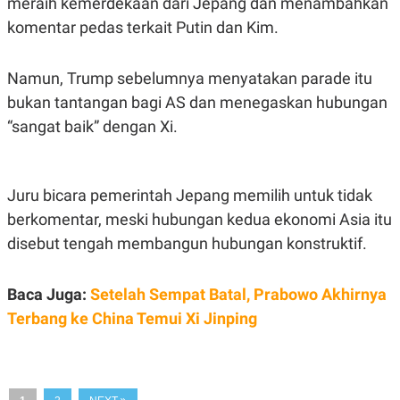
meraih kemerdekaan dari Jepang dan menambahkan
S
A
A
G
komentar pedas terkait Putin dan Kim.
T
E
D
S
A
Namun, Trump sebelumnya menyatakan parade itu
T
A
bukan tantangan bagi AS dan menegaskan hubungan
K
L
“sangat baik” dengan Xi.
O
I
N
P
T
S
A
U
N
S
Juru bicara pemerintah Jepang memilih untuk tidak
T
V
berkomentar, meski hubungan kedua ekonomi Asia itu
disebut tengah membangun hubungan konstruktif.
JARINGAN
Baca Juga:
Setelah Sempat Batal, Prabowo Akhirnya
K
P
Terbang ke China Temui Xi Jinping
O
R
N
E
T
S
A
S
N
R
A
E