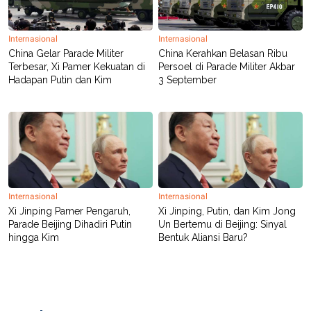
R
T
I
S
I
Internasional
Internasional
N
China Gelar Parade Militer
China Kerahkan Belasan Ribu
G
Terbesar, Xi Pamer Kekuatan di
Persoel di Parade Militer Akbar
K
Hadapan Putin dan Kim
3 September
G
M
E
D
I
A
.
I
D
Internasional
Internasional
Xi Jinping Pamer Pengaruh,
Xi Jinping, Putin, dan Kim Jong
Parade Beijing Dihadiri Putin
Un Bertemu di Beijing: Sinyal
SITEMAP
PROFILE
TERM
hingga Kim
Bentuk Aliansi Baru?
OF
USE
PEDOMAN
PEMBERITAAN
SIBER
PRIVACY