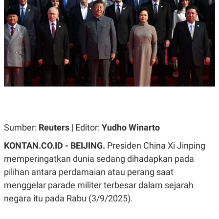
A
A
S
L
I
K
I
E
N
U
D
A
U
N
S
G
T
A
R
N
I
P
I
E
N
L
T
Sumber:
U
E
Reuters
| Editor:
Yudho Winarto
A
R
N
N
KONTAN.CO.ID -
BEIJING.
Presiden China Xi Jinping
G
A
memperingatkan dunia sedang dihadapkan pada
U
S
S
I
pilihan antara perdamaian atau perang saat
A
O
H
N
menggelar parade militer terbesar dalam sejarah
A
A
L
negara itu pada Rabu (3/9/2025).
P
R
E
E