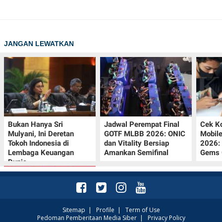
JANGAN LEWATKAN
Bukan Hanya Sri
Jadwal Perempat Final
Cek K
Mulyani, Ini Deretan
GOTF MLBB 2026: ONIC
Mobil
Tokoh Indonesia di
dan Vitality Bersiap
2026:
Lembaga Keuangan
Amankan Semifinal
Gems G
Dunia
Sitemap
|
Profile
|
Term of Use
Pedoman Pemberitaan Media Siber
|
Privacy Policy