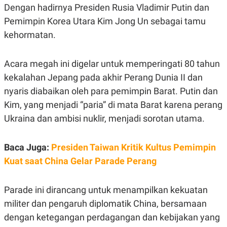
Dengan hadirnya Presiden Rusia Vladimir Putin dan
R
G
S
I
Pemimpin Korea Utara Kim Jong Un sebagai tamu
O
O
N
N
kehormatan.
A
A
L
L
F
Acara megah ini digelar untuk memperingati 80 tahun
I
N
kekalahan Jepang pada akhir Perang Dunia II dan
A
N
nyaris diabaikan oleh para pemimpin Barat. Putin dan
C
Kim, yang menjadi “paria” di mata Barat karena perang
E
Y
C
Ukraina dan ambisi nuklir, menjadi sorotan utama.
A
A
N
R
G
I
Baca Juga:
Presiden Taiwan Kritik Kultus Pemimpin
T
T
E
A
Kuat saat China Gelar Parade Perang
R
H
.
U
.
Parade ini dirancang untuk menampilkan kekuatan
.
militer dan pengaruh diplomatik China, bersamaan
K
L
E
I
dengan ketegangan perdagangan dan kebijakan yang
S
F