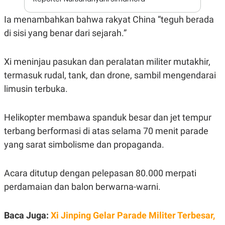
N
S
E
E
Ia menambahkan bahwa rakyat China “teguh berada
W
R
di sisi yang benar dari sejarah.”
S
E
S
M
E
O
T
N
Xi meninjau pasukan dan peralatan militer mutakhir,
U
I
P
A
termasuk rudal, tank, dan drone, sambil mengendarai
A
K
limusin terbuka.
D
I
V
L
A
Helikopter membawa spanduk besar dan jet tempur
S
K
terbang berformasi di atas selama 70 menit parade
O
R
yang sarat simbolisme dan propaganda.
P
O
R
Acara ditutup dengan pelepasan 80.000 merpati
A
S
perdamaian dan balon berwarna-warni.
I
K
N
I
A
Baca Juga:
Xi Jinping Gelar Parade Militer Terbesar,
L
T