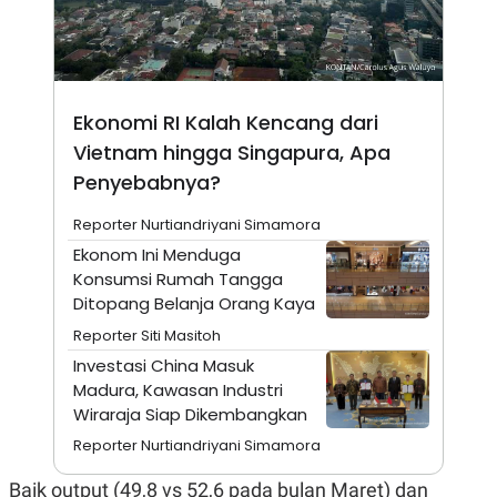
N
S
E
E
W
R
S
E
S
M
E
O
Ekonomi RI Kalah Kencang dari
T
N
U
I
Vietnam hingga Singapura, Apa
P
A
Penyebabnya?
A
K
D
I
Reporter Nurtiandriyani Simamora
V
L
A
Ekonom Ini Menduga
S
Konsumsi Rumah Tangga
K
O
Ditopang Belanja Orang Kaya
R
P
Reporter Siti Masitoh
O
Investasi China Masuk
R
A
Madura, Kawasan Industri
S
Wiraraja Siap Dikembangkan
I
Reporter Nurtiandriyani Simamora
K
N
I
A
L
T
Baik output (49,8 vs 52,6 pada bulan Maret) dan