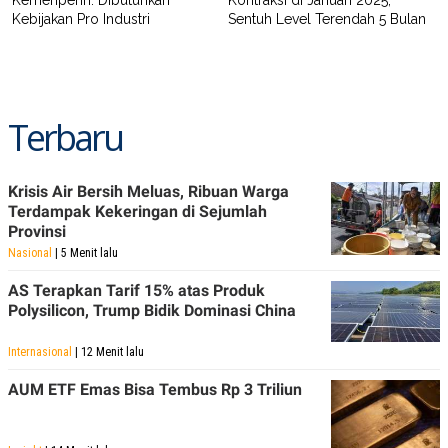
C
L
Kebijakan Pro Industri
Sentuh Level Terendah 5 Bulan
A
E
D
A
E
S
M
E
Y
.
I
D
Terbaru
L
K
A
I
N
N
Krisis Air Bersih Meluas, Ribuan Warga
G
E
G
R
Terdampak Kekeringan di Sejumlah
A
J
Provinsi
N
A
Nasional
| 5 Menit lalu
A
E
N
M
C
I
AS Terapkan Tarif 15% atas Produk
E
T
Polysilicon, Trump Bidik Dominasi China
T
E
A
N
K
Internasional
| 12 Menit lalu
E
A
AUM ETF Emas Bisa Tembus Rp 3 Triliun
P
D
A
V
P
E
E
R