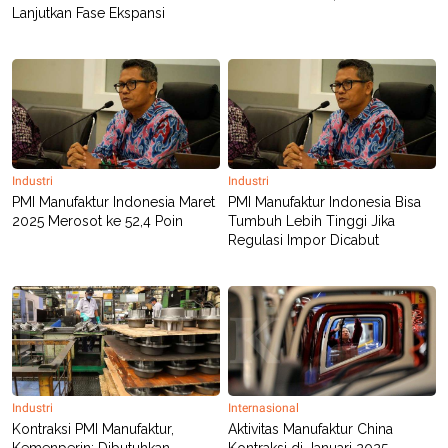
S
A
Lanjutkan Fase Ekspansi
A
G
T
E
D
S
A
T
A
K
L
O
I
N
P
T
S
Industri
Industri
A
U
PMI Manufaktur Indonesia Maret
PMI Manufaktur Indonesia Bisa
N
S
2025 Merosot ke 52,4 Poin
Tumbuh Lebih Tinggi Jika
T
V
Regulasi Impor Dicabut
JARINGAN
K
P
O
R
N
E
T
S
A
S
Industri
Internasional
N
R
Kontraksi PMI Manufaktur,
Aktivitas Manufaktur China
A
E
Kemenperin: Dibutuhkan
Kontraksi di Januari 2025,