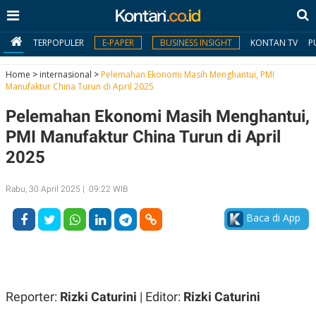
TERPOPULER
E-PAPER
BUSINESS INSIGHT
KONTAN TV
P
Home
>
internasional
>
Pelemahan Ekonomi Masih Menghantui, PMI
Manufaktur China Turun di April 2025
MY
Pelemahan Ekonomi Masih Menghantui,
KONTAN
PMI Manufaktur China Turun di April
Daftar
2025
Masuk
Rabu, 30 April 2025 | 09:22 WIB
Baca di App
BERITA
I
N
N
A
V
S
E
I
Reporter:
Rizki Caturini
| Editor:
Rizki Caturini
S
O
T
N