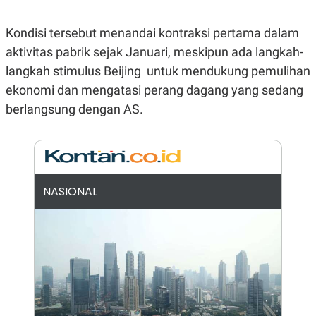
E
R
Kondisi tersebut menandai kontraksi pertama dalam
F
B
O
U
aktivitas pabrik sejak Januari, meskipun ada langkah-
K
S
U
I
langkah stimulus Beijing untuk mendukung pemulihan
S
N
ekonomi dan mengatasi perang dagang yang sedang
E
S
berlangsung dengan AS.
S
I
N
S
I
G
H
NASIONAL
T
S
B
T
E
O
L
C
A
K
N
S
J
E
A
T
O
U
N
P