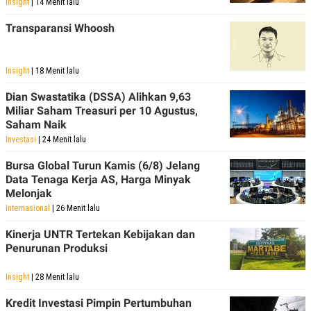
Insight
| 14 Menit lalu
R
T
I
Transparansi Whoosh
S
I
N
G
Insight
| 18 Menit lalu
K
G
Dian Swastatika (DSSA) Alihkan 9,63
M
Miliar Saham Treasuri per 10 Agustus,
E
Saham Naik
D
I
Investasi
| 24 Menit lalu
A
.
Bursa Global Turun Kamis (6/8) Jelang
I
Data Tenaga Kerja AS, Harga Minyak
D
Melonjak
Internasional
| 26 Menit lalu
SITEMAP
PROFILE
TERM
Kinerja UNTR Tertekan Kebijakan dan
OF
Penurunan Produksi
USE
PEDOMAN
Insight
| 28 Menit lalu
PEMBERITAAN
SIBER
Kredit Investasi Pimpin Pertumbuhan
PRIVACY