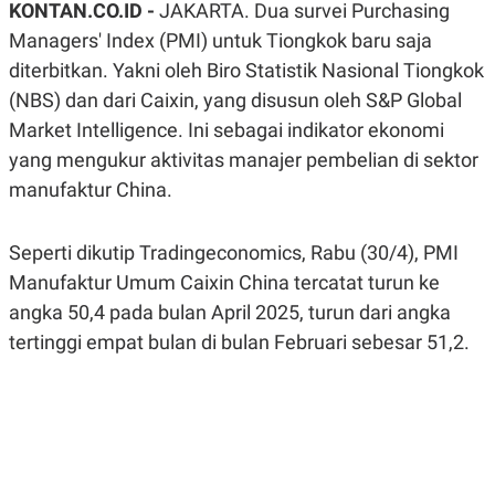
KONTAN.CO.ID -
JAKARTA. Dua survei Purchasing
A
A
S
L
Managers' Index (PMI) untuk Tiongkok baru saja
I
diterbitkan. Yakni oleh Biro Statistik Nasional Tiongkok
K
I
(NBS) dan dari Caixin, yang disusun oleh S&P Global
E
N
U
D
Market Intelligence. Ini sebagai indikator ekonomi
A
U
N
S
yang mengukur aktivitas manajer pembelian di sektor
G
T
A
R
manufaktur China.
N
I
P
I
Seperti dikutip Tradingeconomics, Rabu (30/4), PMI
E
N
L
T
Manufaktur Umum Caixin China tercatat turun ke
U
E
A
R
angka 50,4 pada bulan April 2025, turun dari angka
N
N
G
A
tertinggi empat bulan di bulan Februari sebesar 51,2.
U
S
S
I
A
O
H
N
A
A
L
P
R
E
E