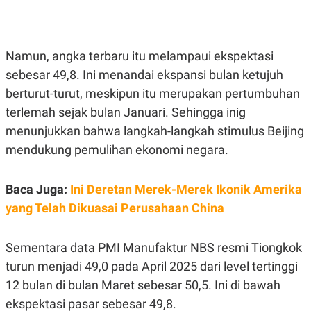
E
E
H
S
A
T
T
Y
A
L
Namun, angka terbaru itu melampaui ekspektasi
N
E
sebesar 49,8. Ini menandai ekspansi bulan ketujuh
E
A
N
N
berturut-turut, meskipun itu merupakan pertumbuhan
G
A
L
L
terlemah sejak bulan Januari. Sehingga inig
I
I
menunjukkan bahwa langkah-langkah stimulus Beijing
S
S
H
I
mendukung pemulihan ekonomi negara.
S
E
K
X
O
Baca Juga:
Ini Deretan Merek-Merek Ikonik Amerika
E
L
C
O
yang Telah Dikuasai Perusahaan China
U
M
T
I
Sementara data PMI Manufaktur NBS resmi Tiongkok
V
E
turun menjadi 49,0 pada April 2025 dari level tertinggi
C
O
12 bulan di bulan Maret sebesar 50,5. Ini di bawah
R
ekspektasi pasar sebesar 49,8.
N