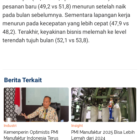
A
I
pesanan baru (49,2 vs 51,8) menurun setelah naik
S
V
K
E
pada bulan sebelumnya. Sementara lapangan kerja
E
M
menurun pada kecepatan yang lebih cepat (47,9 vs
E
48,2). Terakhir, keyakinan bisnis melemah ke level
N
T
terendah tujuh bulan (52,1 vs 53,8).
E
R
I
A
N
L
E
Berita Terkait
S
T
A
R
I
KANAL
Industri
Insight
P
I
Kemenperin Optimistis PMI
PMI Manufaktur 2025 Bisa Lebih
U
M
Manufaktur Indonesia Terus
Lemah dari 2024