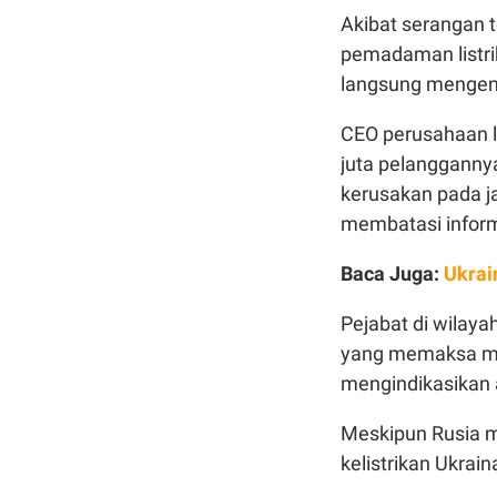
Akibat serangan 
pemadaman listrik
langsung mengen
CEO perusahaan l
juta pelanggannya
kerusakan pada jar
membatasi inform
Baca Juga:
Ukrai
Pejabat di wilaya
yang memaksa mer
mengindikasikan 
Meskipun Rusia me
kelistrikan Ukrai