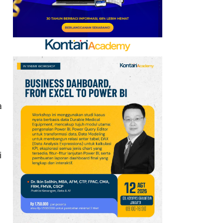
Singapura Masih yang
Terbaik
8
Harga Emas Melonjak ke
Level Tertinggi 7 Pekan,
Data Jobs AS Jadi
Pendorong
9
a
Harga Minyak Brent Naik
US$ 1, Pasar Cemas
Perang Iran Belum
Berakhir
i
10
Houthi Serang Marib
Lagi, PBB Peringatkan
Yaman di Ambang
Konflik Lebih Luas