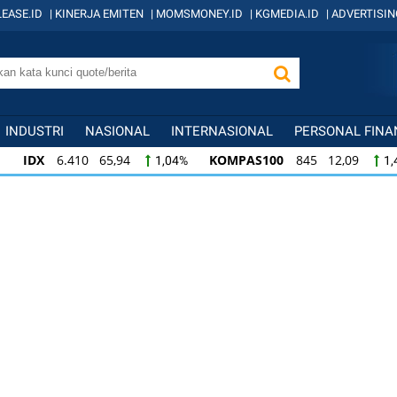
EASE.ID
|
KINERJA EMITEN
|
MOMSMONEY.ID
|
KGMEDIA.ID
|
ADVERTISIN
INDUSTRI
NASIONAL
INTERNASIONAL
PERSONAL FINA
IDX
6.410 65,94
KOMPAS100
845 12,09
1,04%
1,
KOMPAS100
845 12,09
LQ45
640 9,44
1,45%
1,5
LQ45
640 9,44
ISSI
222 2,82
IDX3
1,50%
1,29%