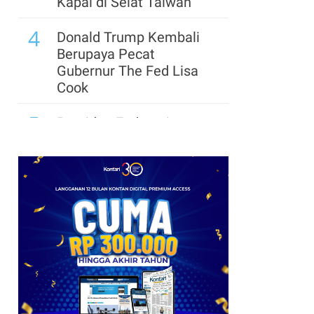
Kapal di Selat Taiwan
4
Donald Trump Kembali
Berupaya Pecat
Gubernur The Fed Lisa
Cook
5
Presiden Federasi
Argentina: Lionel Messi
Sendiri yang Tentukan
Waktu Pensiun
6
Pemerintah Trump
Siapkan US$ 3 Miliar
untuk Proyek Mineral
Strategis AS
7
Update Daftar Paspor
Terkuat di Dunia 2026: