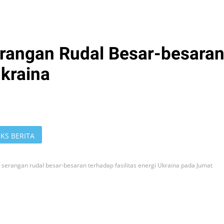
rangan Rudal Besar-besara
Ukraina
KS BERITA
 serangan rudal besar-besaran terhadap fasilitas energi Ukraina pada Jumat