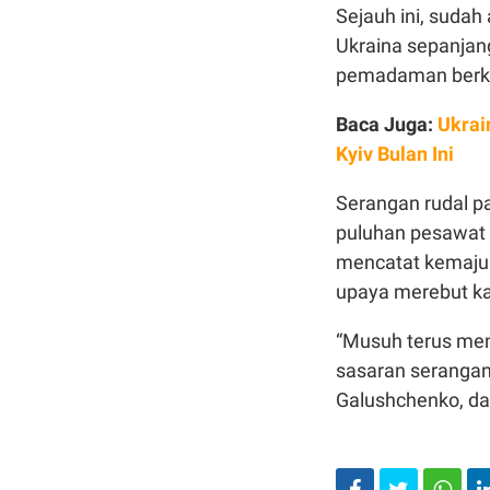
Sejauh ini, suda
Ukraina sepanjan
pemadaman berk
Baca Juga:
Ukrai
Kyiv Bulan Ini
Serangan rudal p
puluhan pesawat 
mencatat kemajua
upaya merebut k
“Musuh terus mene
sasaran serangan 
Galushchenko, d