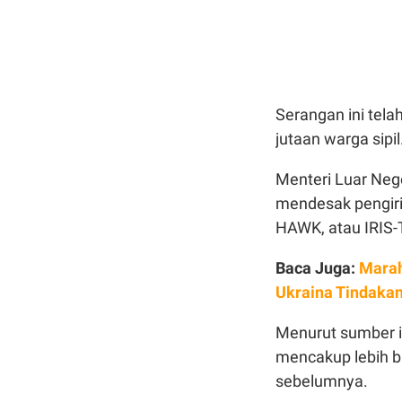
Serangan ini tel
jutaan warga sipil
Menteri Luar Nege
mendesak pengir
HAWK, atau IRIS-T
Baca Juga:
Marah
Ukraina Tindaka
Menurut sumber in
mencakup lebih b
sebelumnya.