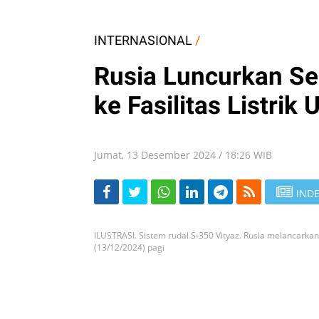
INTERNASIONAL
/
Rusia Luncurkan Se
ke Fasilitas Listrik 
Jumat, 13 Desember 2024 / 18:26 WIB
INDE
ILUSTRASI. Sistem rudal S-350 Vityaz. Rusia melancarkan
(13/12/2024) pagi