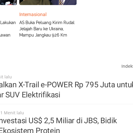
Internasional
l Lakukan
AS Buka Peluang Kirim Rudal
Jelajah Baru ke Ukraina,
 Lawan
Mampu Jangkau 926 Km
Inde
t lalu
lkan X-Trail e-POWER Rp 795 Juta untu
r SUV Elektrifikasi
21 Menit lalu
vestasi US$ 2,5 Miliar di JBS, Bidik
Ekosistem Protein