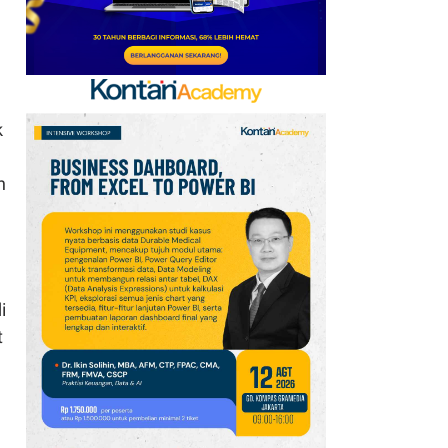
Argentina: Lionel Messi
Sendiri yang Tentukan
Waktu Pensiun
8
Update Daftar Paspor
k
Terkuat di Dunia 2026:
Singapura Masih yang
n
Terbaik
9
Harga Minyak Brent Naik
US$ 1, Pasar Cemas
Perang Iran Belum
i
Berakhir
t
10
Daftar Negara dengan
Internet Termahal di
Dunia, Tembus Rp6,7
Juta per Bulan