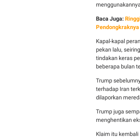
menggunakannya
Baca Juga:
Ringg
Pendongkraknya
Kapal-kapal peran
pekan lalu, seiri
tindakan keras p
beberapa bulan te
Trump sebelumnya
terhadap Iran te
dilaporkan mereda
Trump juga sempa
menghentikan eks
Klaim itu kembal