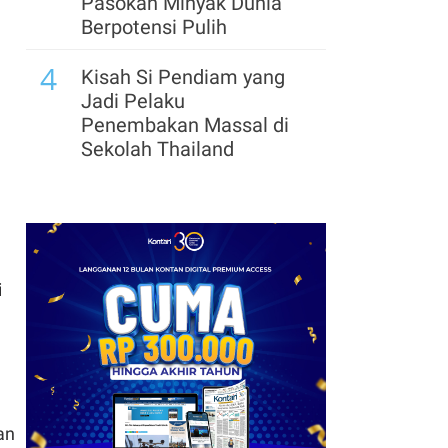
Pasokan Minyak Dunia
Berpotensi Pulih
4
Kisah Si Pendiam yang
Jadi Pelaku
Penembakan Massal di
Sekolah Thailand
5
Pemerintah Trump
Siapkan US$ 3 Miliar
untuk Proyek Mineral
Strategis AS
i
6
Harga Emas Melonjak ke
Level Tertinggi 7 Pekan,
Data Jobs AS Jadi
Pendorong
an
7
Presiden Federasi