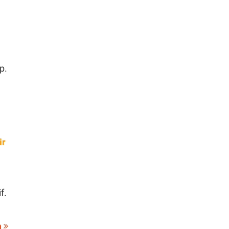
p.
ir
f.
a