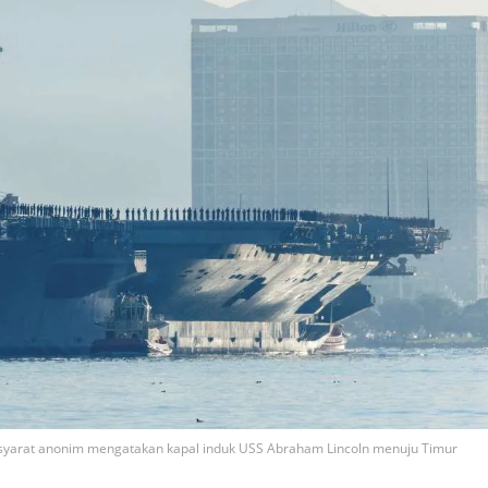
 syarat anonim mengatakan kapal induk USS Abraham Lincoln menuju Timur