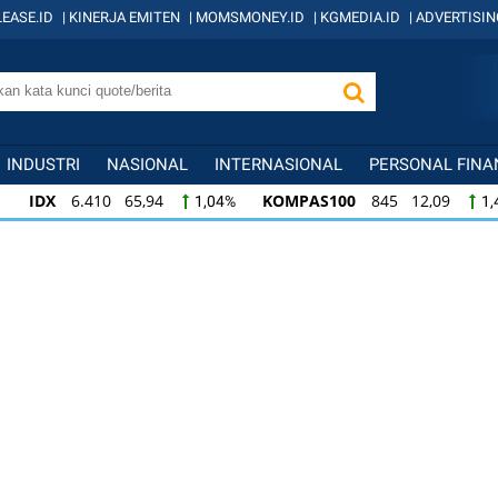
EASE.ID
|
KINERJA EMITEN
|
MOMSMONEY.ID
|
KGMEDIA.ID
|
ADVERTISIN
INDUSTRI
NASIONAL
INTERNASIONAL
PERSONAL FINA
IDX
6.410 65,94
KOMPAS100
845 12,09
1,04%
1,
KOMPAS100
845 12,09
LQ45
640 9,44
1,45%
1,5
LQ45
640 9,44
ISSI
222 2,82
IDX3
1,50%
1,29%