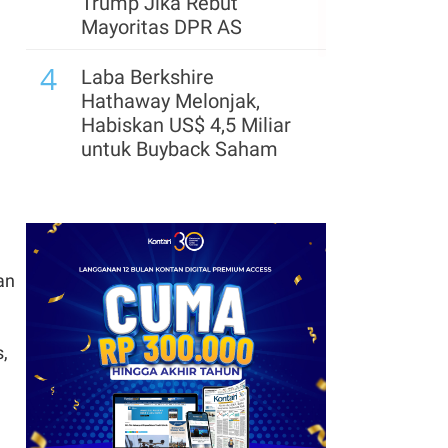
Trump Jika Rebut
Mayoritas DPR AS
4
Laba Berkshire
Hathaway Melonjak,
Habiskan US$ 4,5 Miliar
untuk Buyback Saham
5
Korban Tewas
Penembakan Sekolah di
Thailand Bertambah Jadi
9 Orang
an
,