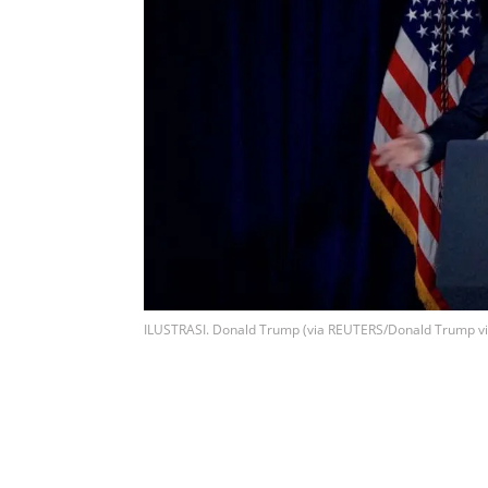
ILUSTRASI. Donald Trump (via REUTERS/Donald Trump via