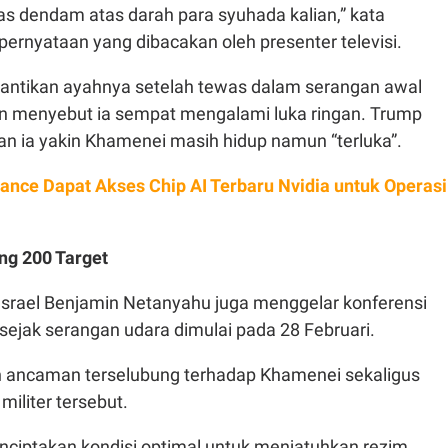
s dendam atas darah para syuhada kalian,” kata
ernyataan yang dibacakan oleh presenter televisi.
ntikan ayahnya setelah tewas dalam serangan awal
ran menyebut ia sempat mengalami luka ringan. Trump
an ia yakin Khamenei masih hidup namun “terluka”.
ance Dapat Akses Chip AI Terbaru Nvidia untuk Operasi
ang 200 Target
Israel Benjamin Netanyahu juga menggelar konferensi
sejak serangan udara dimulai pada 28 Februari.
 ancaman terselubung terhadap Khamenei sekaligus
iliter tersebut.
ciptakan kondisi optimal untuk menjatuhkan rezim.