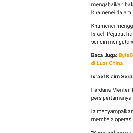
mengabaikan bala
Khamenei dalam p
Khamenei mengga
Israel. Pejabat I
sendiri mengatak
Baca Juga:
ByteD
di Luar China
Israel Klaim Ser
Perdana Menteri 
pers pertamanya 
Ia menyampaikan
membela operasi m
“Kami sedang men