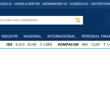
EASE.ID
|
KINERJA EMITEN
|
MOMSMONEY.ID
|
KGMEDIA.ID
|
ADVERTISIN
INDUSTRI
NASIONAL
INTERNASIONAL
PERSONAL FINA
IDX
6.410 65,94
KOMPAS100
845 12,09
1,04%
1,
KOMPAS100
845 12,09
LQ45
640 9,44
1,45%
1,5
LQ45
640 9,44
ISSI
222 2,82
IDX3
1,50%
1,29%