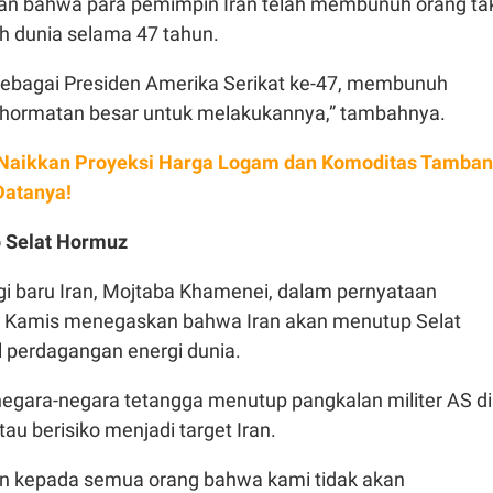
an bahwa para pemimpin Iran telah membunuh orang ta
uh dunia selama 47 tahun.
sebagai Presiden Amerika Serikat ke-47, membunuh
hormatan besar untuk melakukannya,” tambahnya.
 Naikkan Proyeksi Harga Logam dan Komoditas Tamba
Datanya!
p Selat Hormuz
gi baru Iran, Mojtaba Khamenei, dalam pernyataan
 Kamis menegaskan bahwa Iran akan menutup Selat
al perdagangan energi dunia.
negara-negara tetangga menutup pangkalan militer AS di
au berisiko menjadi target Iran.
n kepada semua orang bahwa kami tidak akan