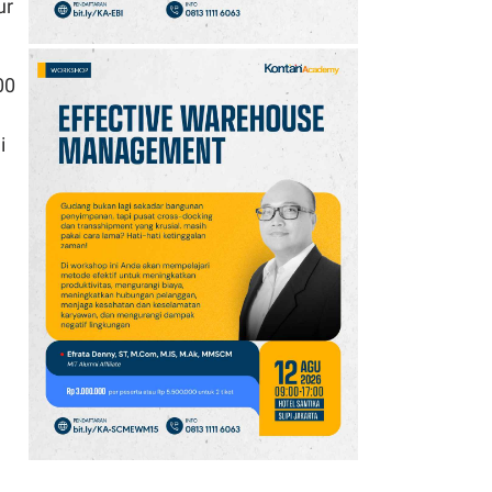
ur
00
i