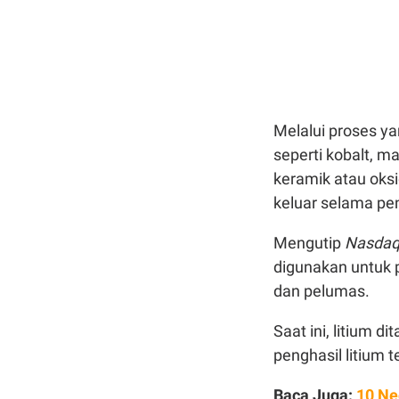
Melalui proses y
seperti kobalt, ma
keramik atau oks
keluar selama pe
Mengutip
Nasdaq
digunakan untuk p
dan pelumas.
Saat ini, litium 
penghasil litium t
Baca Juga:
10 Ne