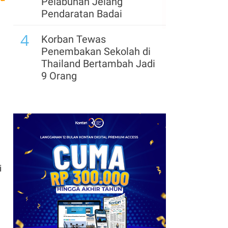
Pelabuhan Jelang
Pendaratan Badai
4
Korban Tewas
Penembakan Sekolah di
Thailand Bertambah Jadi
9 Orang
5
Kesepakatan Iran-Oman
Hampir Tercapai,
Pasokan Minyak Masih
Terancam
i