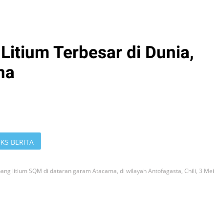
Litium Terbesar di Dunia,
na
KS BERITA
ng litium SQM di dataran garam Atacama, di wilayah Antofagasta, Chili, 3 Mei