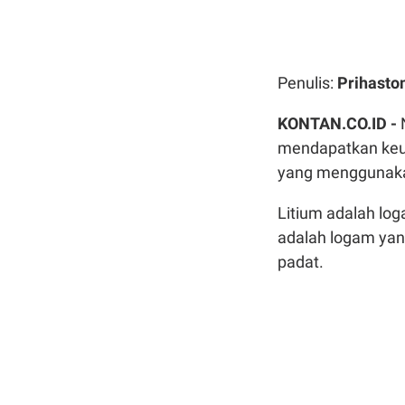
Penulis:
Prihast
KONTAN.CO.ID -
mendapatkan keun
yang menggunaka l
Litium adalah log
adalah logam yang
padat.