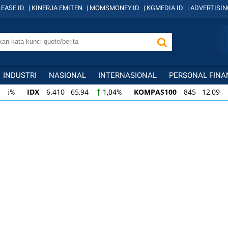
EASE.ID
|
KINERJA EMITEN
|
MOMSMONEY.ID
|
KGMEDIA.ID
|
ADVERTISIN
INDUSTRI
NASIONAL
INTERNASIONAL
PERSONAL FINA
IDX
6.410 65,94
KOMPAS100
845 12,09
1,04%
1,
KOMPAS100
845 12,09
LQ45
640 9,44
1,45%
1,5
LQ45
640 9,44
ISSI
222 2,82
IDX3
1,50%
1,29%