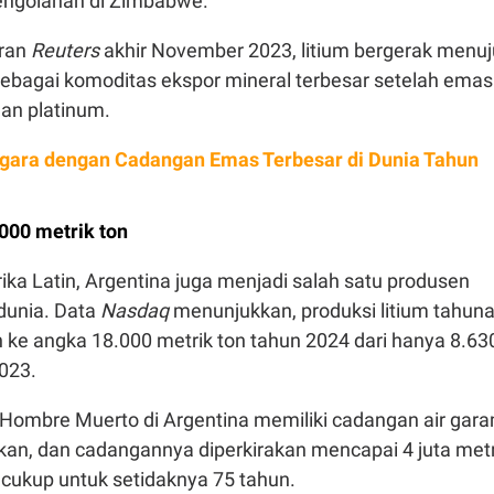
pengolahan di Zimbabwe.
oran
Reuters
akhir November 2023, litium bergerak menuj
sebagai komoditas ekspor mineral terbesar setelah emas
an platinum.
gara dengan Cadangan Emas Terbesar di Dunia Tahun
.000 metrik ton
ka Latin, Argentina juga menjadi salah satu produsen
 dunia. Data
Nasdaq
menunjukkan, produksi litium tahun
 ke angka 18.000 metrik ton tahun 2024 dari hanya 8.63
023.
l Hombre Muerto di Argentina memiliki cadangan air gar
fikan, dan cadangannya diperkirakan mencapai 4 juta metr
 cukup untuk setidaknya 75 tahun.