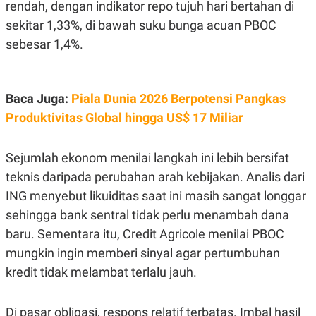
E
rendah, dengan indikator repo tujuh hari bertahan di
R
sekitar 1,33%, di bawah suku bunga acuan PBOC
F
B
sebesar 1,4%.
O
U
K
S
U
I
S
N
E
Baca Juga:
Piala Dunia 2026 Berpotensi Pangkas
S
S
Produktivitas Global hingga US$ 17 Miliar
I
N
S
Sejumlah ekonom menilai langkah ini lebih bersifat
I
G
teknis daripada perubahan arah kebijakan. Analis dari
H
T
ING menyebut likuiditas saat ini masih sangat longgar
S
B
sehingga bank sentral tidak perlu menambah dana
T
E
O
L
baru. Sementara itu, Credit Agricole menilai PBOC
C
A
mungkin ingin memberi sinyal agar pertumbuhan
K
N
S
J
kredit tidak melambat terlalu jauh.
E
A
T
O
U
N
Di pasar obligasi, respons relatif terbatas. Imbal hasil
P