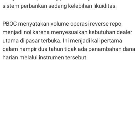
R
G
sistem perbankan sedang kelebihan likuiditas.
S
I
O
O
N
N
PBOC menyatakan volume operasi reverse repo
A
A
L
L
menjadi nol karena menyesuaikan kebutuhan dealer
F
I
utama di pasar terbuka. Ini menjadi kali pertama
N
dalam hampir dua tahun tidak ada penambahan dana
A
N
harian melalui instrumen tersebut.
C
E
Y
C
A
A
N
R
G
I
T
T
E
A
R
H
.
U
.
.
K
L
E
I
S
F