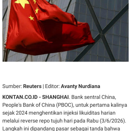
A
A
S
L
I
K
I
E
N
U
D
A
U
N
S
G
T
A
R
N
I
P
I
E
N
L
T
U
E
A
R
N
N
Sumber:
Reuters
| Editor:
Avanty Nurdiana
G
A
U
S
KONTAN.CO.ID -
SHANGHAI
. Bank sentral China,
S
I
A
O
People's Bank of China (PBOC), untuk pertama kalinya
H
N
sejak 2024 menghentikan injeksi likuiditas harian
A
A
L
melalui reverse repo tujuh hari pada Rabu (3/6/2026).
P
R
Langkah ini dipandang pasar sebagai tanda bahwa
E
E