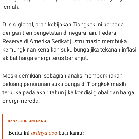
S
A
lemah.
A
G
T
E
D
S
A
Di sisi global, arah kebijakan Tiongkok ini berbeda
T
A
dengan tren pengetatan di negara lain. Federal
K
L
Reserve di Amerika Serikat justru masih membuka
O
I
kemungkinan kenaikan suku bunga jika tekanan inflasi
N
P
T
S
akibat harga energi terus berlanjut.
A
U
N
S
T
V
Meski demikian, sebagian analis memperkirakan
peluang penurunan suku bunga di Tiongkok masih
JARINGAN
terbuka pada akhir tahun jika kondisi global dan harga
energi mereda.
K
P
O
R
N
E
T
S
ANALISIS UNTUKMU
A
S
N
R
Berita ini
artinya apa
buat kamu?
A
E