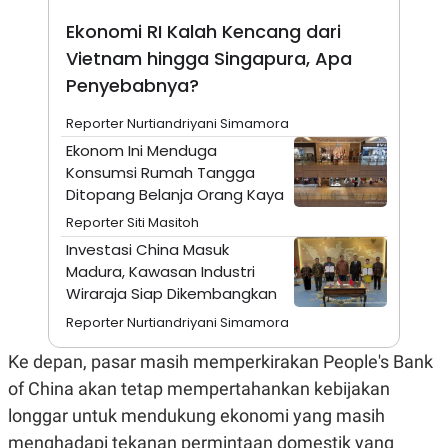
A
I
S
V
Ekonomi RI Kalah Kencang dari
K
E
Vietnam hingga Singapura, Apa
E
M
Penyebabnya?
E
N
T
Reporter Nurtiandriyani Simamora
E
Ekonom Ini Menduga
R
I
Konsumsi Rumah Tangga
A
Ditopang Belanja Orang Kaya
N
Reporter Siti Masitoh
L
E
Investasi China Masuk
S
Madura, Kawasan Industri
T
A
Wiraraja Siap Dikembangkan
R
I
Reporter Nurtiandriyani Simamora
Ke depan, pasar masih memperkirakan People's Bank
KANAL
of China akan tetap mempertahankan kebijakan
longgar untuk mendukung ekonomi yang masih
P
I
U
M
menghadapi tekanan permintaan domestik yang