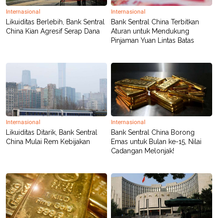
R
T
I
Internasional
Internasional
S
Likuiditas Berlebih, Bank Sentral
Bank Sentral China Terbitkan
I
China Kian Agresif Serap Dana
Aturan untuk Mendukung
N
Pinjaman Yuan Lintas Batas
G
K
G
M
E
D
I
A
.
I
Internasional
Internasional
D
Likuiditas Ditarik, Bank Sentral
Bank Sentral China Borong
China Mulai Rem Kebijakan
Emas untuk Bulan ke-15, Nilai
Cadangan Melonjak!
SITEMAP
PROFILE
TERM
OF
USE
PEDOMAN
PEMBERITAAN
SIBER
PRIVACY