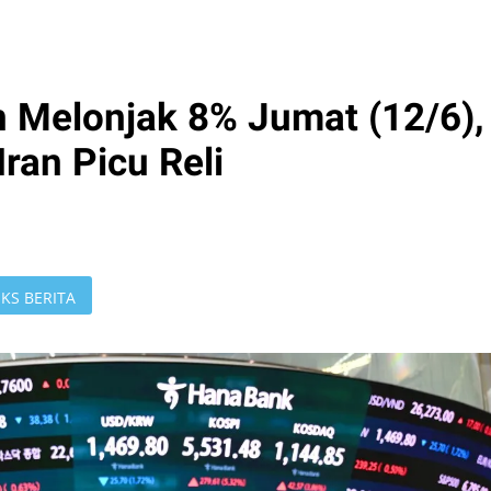
n Melonjak 8% Jumat (12/6),
ran Picu Reli
KS BERITA