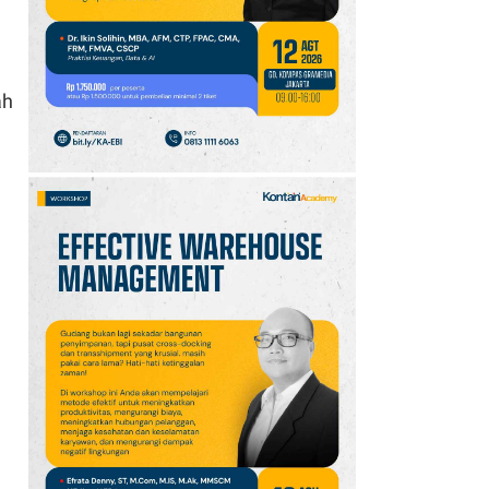
10
Promo JSM Superindo
7–9 Agustus 2026,
Minyak Goreng Rp37.900
hingga Buah Diskon 50%
ah