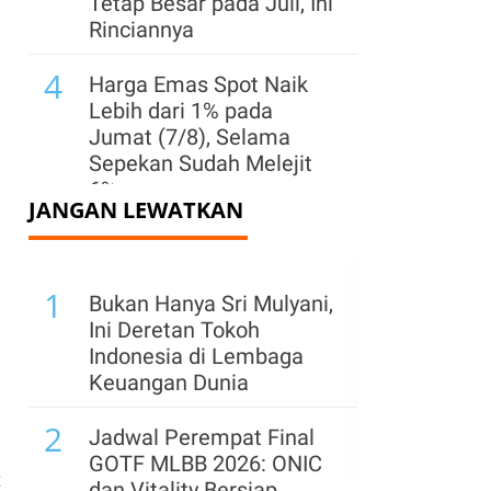
Tetap Besar pada Juli, Ini
Rinciannya
4
Harga Emas Spot Naik
Lebih dari 1% pada
Jumat (7/8), Selama
Sepekan Sudah Melejit
6%
JANGAN LEWATKAN
5
Cadangan Emas China
Catat Kenaikan Terbesar
1
Sejak Oktober 2023,
Bukan Hanya Sri Mulyani,
Capai 76,08 Juta Ons
Ini Deretan Tokoh
Indonesia di Lembaga
6
Aturan Baru India
Keuangan Dunia
Guncang Bisnis
2
Minuman Energi,
Jadwal Perempat Final
Termasuk PepsiCo dan
GOTF MLBB 2026: ONIC
t
Red Bull
dan Vitality Bersiap