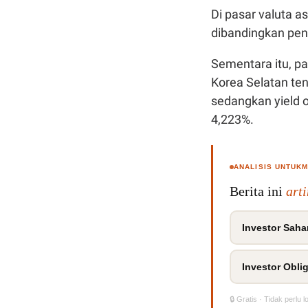
Di pasar valuta a
dibandingkan pen
Sementara itu, pa
Korea Selatan ten
sedangkan yield o
4,223%.
ANALISIS UNTUK
Berita ini
art
Investor Saha
Investor Oblig
🔒 Gratis · Tidak perlu l