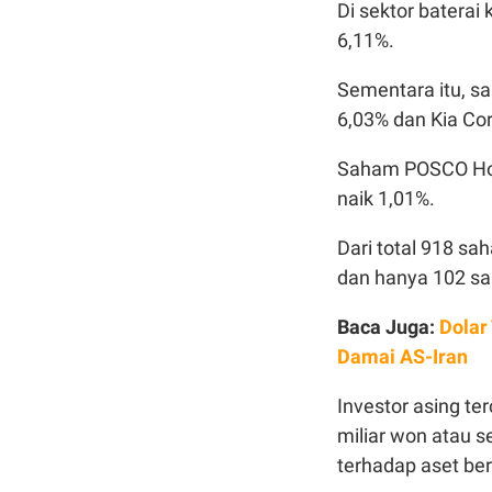
Di sektor baterai
6,11%.
Sementara itu, s
6,03% dan Kia Co
Saham POSCO Hol
naik 1,01%.
Dari total 918 s
dan hanya 102 s
Baca Juga:
Dolar
Damai AS-Iran
Investor asing te
miliar won atau s
terhadap aset ber