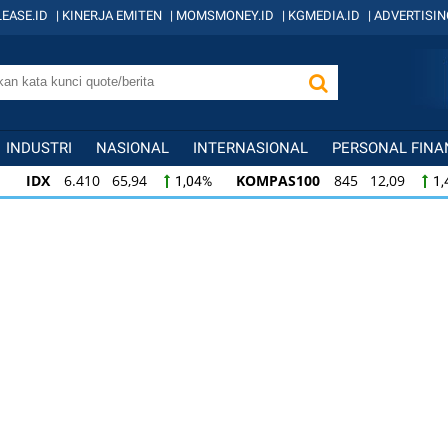
EASE.ID
|
KINERJA EMITEN
|
MOMSMONEY.ID
|
KGMEDIA.ID
|
ADVERTISIN
INDUSTRI
NASIONAL
INTERNASIONAL
PERSONAL FINA
IDX
6.410 65,94
KOMPAS100
845 12,09
1,04%
1,
KOMPAS100
845 12,09
LQ45
640 9,44
1,45%
1,5
LQ45
640 9,44
ISSI
222 2,82
IDX3
1,50%
1,29%