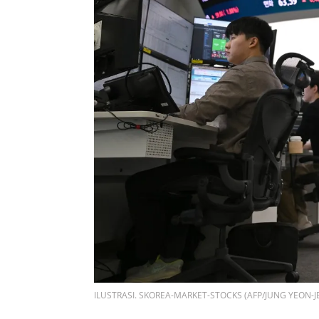
ILUSTRASI. SKOREA-MARKET-STOCKS (AFP/JUNG YEON-J