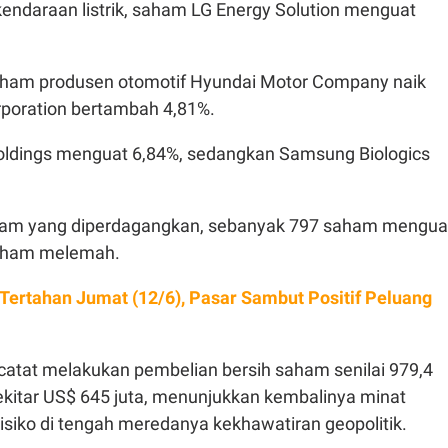
 kendaraan listrik, saham LG Energy Solution menguat
aham produsen otomotif Hyundai Motor Company naik
rporation bertambah 4,81%.
dings menguat 6,84%, sedangkan Samsung Biologics
aham yang diperdagangkan, sebanyak 797 saham mengua
aham melemah.
 Tertahan Jumat (12/6), Pasar Sambut Positif Peluang
rcatat melakukan pembelian bersih saham senilai 979,4
ekitar US$ 645 juta, menunjukkan kembalinya minat
isiko di tengah meredanya kekhawatiran geopolitik.