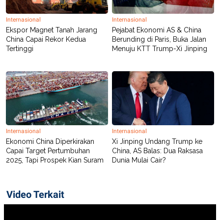
C
L
A
E
D
A
Internasional
Internasional
E
S
Ekspor Magnet Tanah Jarang
Pejabat Ekonomi AS & China
M
E
China Capai Rekor Kedua
Berunding di Paris, Buka Jalan
Y
.
Tertinggi
Menuju KTT Trump-Xi Jinping
I
D
L
K
A
I
N
N
G
E
G
R
A
J
N
A
A
E
Internasional
Internasional
N
M
C
I
Ekonomi China Diperkirakan
Xi Jinping Undang Trump ke
E
T
Capai Target Pertumbuhan
China, AS Balas: Dua Raksasa
T
E
2025, Tapi Prospek Kian Suram
Dunia Mulai Cair?
A
N
K
E
A
Video Terkait
P
D
A
V
P
E
E
R