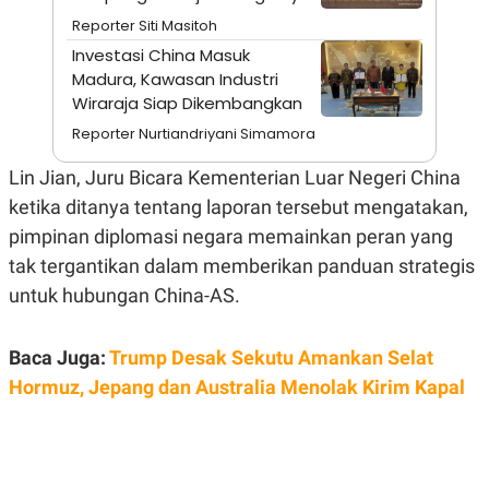
A
I
Reporter Siti Masitoh
S
V
K
E
Investasi China Masuk
E
Madura, Kawasan Industri
M
E
Wiraraja Siap Dikembangkan
N
T
Reporter Nurtiandriyani Simamora
E
R
Lin Jian, Juru Bicara Kementerian Luar Negeri China
I
A
ketika ditanya tentang laporan tersebut mengatakan,
N
pimpinan diplomasi negara memainkan peran yang
L
E
tak tergantikan dalam memberikan panduan strategis
S
untuk hubungan China-AS.
T
A
R
I
Baca Juga:
Trump Desak Sekutu Amankan Selat
Hormuz, Jepang dan Australia Menolak Kirim Kapal
KANAL
P
I
U
M