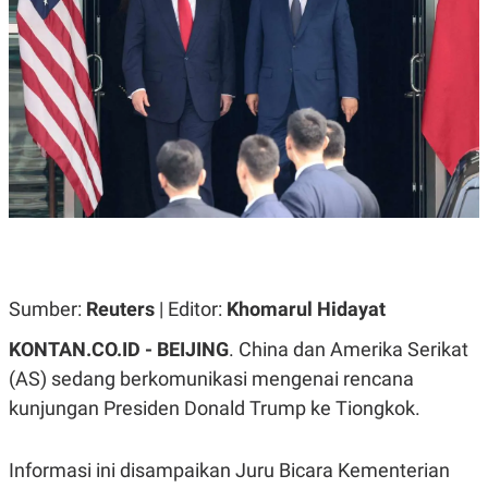
A
A
S
L
I
K
I
E
N
U
D
A
U
N
S
G
T
A
R
N
I
P
I
E
N
L
T
U
E
A
R
Sumber:
Reuters
| Editor:
Khomarul Hidayat
N
N
G
A
KONTAN.CO.ID -
BEIJING
. China dan Amerika Serikat
U
S
S
I
(AS) sedang berkomunikasi mengenai rencana
A
O
H
N
kunjungan Presiden Donald Trump ke Tiongkok.
A
A
L
P
R
Informasi ini disampaikan Juru Bicara Kementerian
E
E