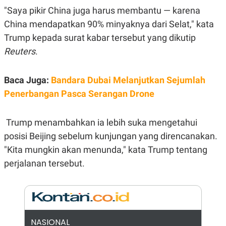
E
"Saya pikir China juga harus membantu — karena
R
China mendapatkan 90% minyaknya dari Selat," kata
F
B
O
U
Trump kepada surat kabar tersebut yang dikutip
K
S
U
I
Reuters
.
S
N
E
S
Baca Juga:
Bandara Dubai Melanjutkan Sejumlah
S
I
Penerbangan Pasca Serangan Drone
N
S
I
G
Trump menambahkan ia lebih suka mengetahui
H
posisi Beijing sebelum kunjungan yang direncanakan.
T
"Kita mungkin akan menunda," kata Trump tentang
S
B
T
E
perjalanan tersebut.
O
L
C
A
K
N
S
J
E
A
T
O
U
N
NASIONAL
P