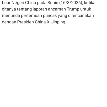
Luar Negeri China pada Senin (16/3/2026), ketika
R
G
S
I
ditanya tentang laporan ancaman Trump untuk
O
O
N
N
menunda pertemuan puncak yang direncanakan
A
A
dengan Presiden China Xi Jinping.
L
L
F
I
N
A
N
C
E
Y
C
A
A
N
R
G
I
T
T
E
A
R
H
.
U
.
.
K
L
E
I
S
F