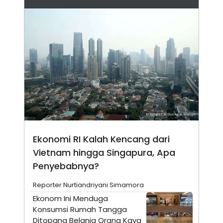
N
S
E
E
W
R
S
E
S
M
E
O
T
N
U
I
P
A
A
K
D
I
V
L
A
S
K
O
Ekonomi RI Kalah Kencang dari
R
P
Vietnam hingga Singapura, Apa
O
Penyebabnya?
R
A
S
Reporter Nurtiandriyani Simamora
I
Ekonom Ini Menduga
K
N
Konsumsi Rumah Tangga
I
A
L
T
Ditopang Belanja Orang Kaya