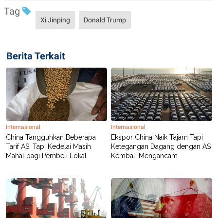
S
A
Tag
A
G
T
E
Xi Jinping
Donald Trump
D
S
A
T
A
Berita Terkait
K
L
O
I
N
P
T
S
A
U
N
S
T
V
Internasional
Internasional
China Tangguhkan Beberapa
Ekspor China Naik Tajam Tapi
JARINGAN
Tarif AS, Tapi Kedelai Masih
Ketegangan Dagang dengan AS
Mahal bagi Pembeli Lokal
Kembali Mengancam
K
P
O
R
N
E
T
S
A
S
N
R
A
E