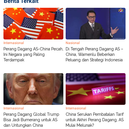
Berita Terkait
S
A
A
G
T
E
D
S
A
T
A
K
L
O
I
Internasional
Nasional
N
P
Perang Dagang AS-China Pecah,
Di Tengah Perang Dagang AS –
T
S
Ini Negara yang Paling
China, Wamenlu Beberkan
A
U
N
S
Terdampak
Peluang dan Strategi Indonesia
T
V
JARINGAN
K
P
O
R
N
E
Internasional
Internasional
T
S
Perang Dagang Global Trump
China Serukan Pembatalan Tarif
A
S
Bisa Jadi Bumerang untuk AS
untuk Akhiri Perang Dagang, AS
N
R
dan Untungkan China
Mulai Melunak?
A
E