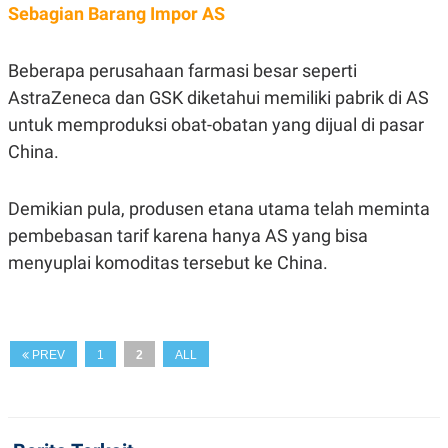
A
I
Sebagian Barang Impor AS
S
V
K
E
E
Beberapa perusahaan farmasi besar seperti
M
E
AstraZeneca dan GSK diketahui memiliki pabrik di AS
N
T
untuk memproduksi obat-obatan yang dijual di pasar
E
China.
R
I
A
N
Demikian pula, produsen etana utama telah meminta
L
pembebasan tarif karena hanya AS yang bisa
E
S
menyuplai komoditas tersebut ke China.
T
A
R
I
PREV
1
2
ALL
KANAL
P
I
U
M