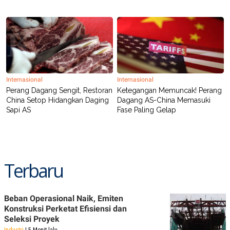
C
L
A
E
D
A
E
S
M
E
Y
.
I
D
L
K
Internasional
Internasional
A
I
N
N
Perang Dagang Sengit, Restoran
Ketegangan Memuncak! Perang
G
E
China Setop Hidangkan Daging
Dagang AS-China Memasuki
G
R
Sapi AS
Fase Paling Gelap
A
J
N
A
A
E
N
M
C
I
E
T
Terbaru
T
E
A
N
K
E
A
Beban Operasional Naik, Emiten
P
D
Konstruksi Perketat Efisiensi dan
A
V
P
E
Seleksi Proyek
E
R
Industri
| 5 Menit lalu