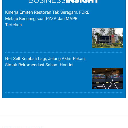
Kinerja Emiten Restoran Tak Seragam, FORE
Melaju Kencang saat PZZA dan MAPB
Tertekan
Net Sell Kembali Lagi, Jelang Akhir Pekan,
Simak Rekomendasi Saham Hari Ini