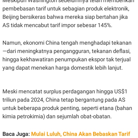
Meskipun Washington sebelumnya telah memberikan
N
S
pembebasan tarif untuk sebagian produk elektronik,
E
E
W
R
Beijing bersikeras bahwa mereka siap bertahan jika
S
E
AS tidak mencabut tarif impor sebesar 145%.
S
M
E
O
T
N
U
I
Namun, ekonomi China tengah menghadapi tekanan
P
A
—dari meningkatnya pengangguran, tekanan deflasi,
A
K
D
I
hingga kekhawatiran penumpukan ekspor tak terjual
V
L
yang dapat menekan harga domestik lebih lanjut.
A
S
K
O
R
Meski mencatat surplus perdagangan hingga US$1
P
O
triliun pada 2024, China tetap bergantung pada AS
R
untuk beberapa produk penting, seperti etana (bahan
A
S
kimia petrokimia) dan sejumlah obat-obatan.
I
K
N
I
A
Baca Juga:
Mulai Luluh, China Akan Bebaskan Tarif
L
T