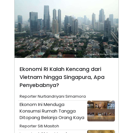
E
E
H
S
A
T
T
Y
A
L
N
E
E
A
N
N
G
A
L
L
I
I
S
S
H
I
S
Ekonomi RI Kalah Kencang dari
E
K
Vietnam hingga Singapura, Apa
X
O
E
L
Penyebabnya?
C
O
U
M
Reporter Nurtiandriyani Simamora
T
I
Ekonom Ini Menduga
V
Konsumsi Rumah Tangga
E
C
Ditopang Belanja Orang Kaya
O
R
Reporter Siti Masitoh
N