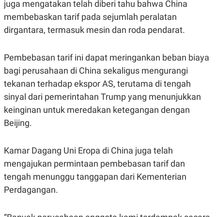
juga mengatakan telah diberi tahu bahwa China
A
A
S
L
membebaskan tarif pada sejumlah peralatan
I
dirgantara, termasuk mesin dan roda pendarat.
K
I
E
N
U
D
Pembebasan tarif ini dapat meringankan beban biaya
A
U
N
S
bagi perusahaan di China sekaligus mengurangi
G
T
A
R
tekanan terhadap ekspor AS, terutama di tengah
N
I
sinyal dari pemerintahan Trump yang menunjukkan
P
I
keinginan untuk meredakan ketegangan dengan
E
N
L
T
Beijing.
U
E
A
R
N
N
G
A
Kamar Dagang Uni Eropa di China juga telah
U
S
mengajukan permintaan pembebasan tarif dan
S
I
A
O
tengah menunggu tanggapan dari Kementerian
H
N
A
A
Perdagangan.
L
P
R
E
E