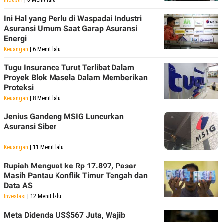
R
T
I
Ini Hal yang Perlu di Waspadai Industri
S
Asuransi Umum Saat Garap Asuransi
I
N
Energi
G
Keuangan
| 6 Menit lalu
K
G
Tugu Insurance Turut Terlibat Dalam
M
Proyek Blok Masela Dalam Memberikan
E
Proteksi
D
I
Keuangan
| 8 Menit lalu
A
.
Jenius Gandeng MSIG Luncurkan
I
Asuransi Siber
D
Keuangan
| 11 Menit lalu
Rupiah Menguat ke Rp 17.897, Pasar
SITEMAP
PROFILE
TERM
OF
Masih Pantau Konflik Timur Tengah dan
USE
Data AS
PEDOMAN
Investasi
| 12 Menit lalu
PEMBERITAAN
SIBER
Meta Didenda US$567 Juta, Wajib
PRIVACY