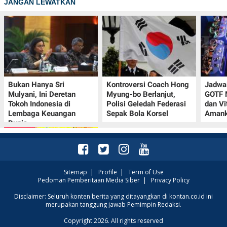
JANGAN LEWATKAN
Bukan Hanya Sri
Kontroversi Coach Hong
Jadwal
Mulyani, Ini Deretan
Myung-bo Berlanjut,
GOTF 
Tokoh Indonesia di
Polisi Geledah Federasi
dan Vi
Lembaga Keuangan
Sepak Bola Korsel
Amank
Dunia
Sitemap
|
Profile
|
Term of Use
Pedoman Pemberitaan Media Siber
|
Privacy Policy
Promo JSM Alfamart 7–
Disclaimer: Seluruh konten berita yang ditayangkan di kontan.co.id ini
merupakan tanggung jawab Pemimpin Redaksi.
9 Agustus 2026, Minyak
Goreng 2 Liter Mulai
Copyright 2026. All rights reserved
Rp41.500