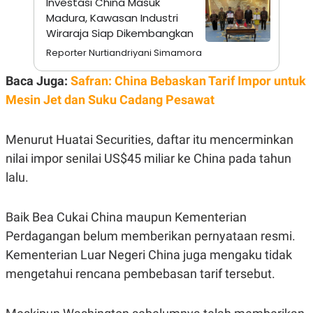
Investasi China Masuk
E
R
Madura, Kawasan Industri
Wiraraja Siap Dikembangkan
F
B
O
U
Reporter Nurtiandriyani Simamora
K
S
U
I
S
N
Baca Juga:
Safran: China Bebaskan Tarif Impor untuk
E
Mesin Jet dan Suku Cadang Pesawat
S
S
I
N
Menurut Huatai Securities, daftar itu mencerminkan
S
I
nilai impor senilai US$45 miliar ke China pada tahun
G
lalu.
H
T
S
B
Baik Bea Cukai China maupun Kementerian
T
E
O
L
Perdagangan belum memberikan pernyataan resmi.
C
A
K
N
Kementerian Luar Negeri China juga mengaku tidak
S
J
mengetahui rencana pembebasan tarif tersebut.
E
A
T
O
U
N
P