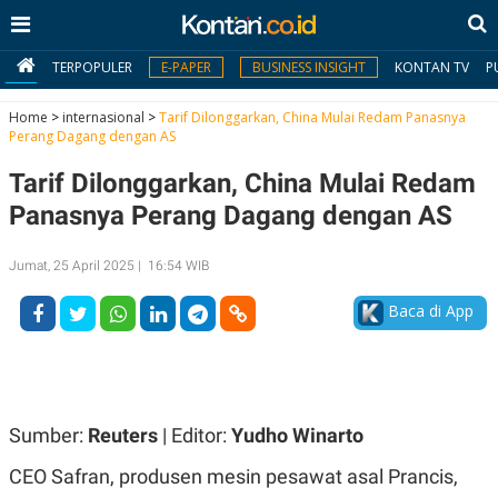
TERPOPULER
E-PAPER
BUSINESS INSIGHT
KONTAN TV
P
Home
>
internasional
>
Tarif Dilonggarkan, China Mulai Redam Panasnya
Perang Dagang dengan AS
MY
Tarif Dilonggarkan, China Mulai Redam
KONTAN
Panasnya Perang Dagang dengan AS
Daftar
Jumat, 25 April 2025 | 16:54 WIB
Masuk
Baca di App
BERITA
I
N
N
A
Sumber:
Reuters
| Editor:
Yudho Winarto
V
S
E
I
CEO Safran, produsen mesin pesawat asal Prancis,
S
O
T
N