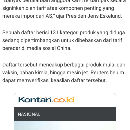
“Banyak perusahaan anggota kami terdampak secara
R
G
signifikan oleh tarif atas komponen penting yang
S
I
O
O
mereka impor dari AS,” ujar Presiden Jens Eskelund.
N
N
A
A
L
L
F
Sebuah daftar berisi 131 kategori produk yang diduga
I
sedang dipertimbangkan untuk dibebaskan dari tarif
N
A
beredar di media sosial China.
N
C
E
Daftar tersebut mencakup berbagai produk mulai dari
Y
C
A
A
vaksin, bahan kimia, hingga mesin jet. Reuters belum
N
R
dapat memverifikasi keaslian daftar tersebut.
G
I
T
T
E
A
R
H
.
U
.
.
NASIONAL
K
L
E
I
S
F