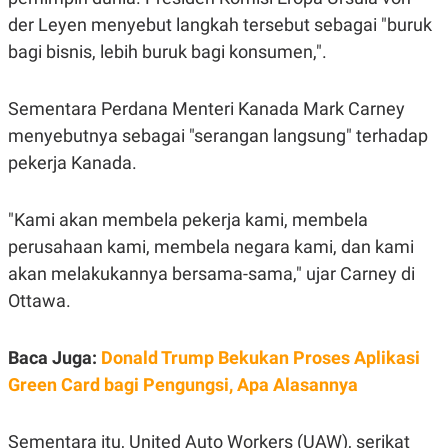
A
I
der Leyen menyebut langkah tersebut sebagai "buruk
S
V
K
E
bagi bisnis, lebih buruk bagi konsumen,".
E
M
E
N
Sementara Perdana Menteri Kanada Mark Carney
T
menyebutnya sebagai "serangan langsung" terhadap
E
R
pekerja Kanada.
I
A
N
"Kami akan membela pekerja kami, membela
L
E
perusahaan kami, membela negara kami, dan kami
S
akan melakukannya bersama-sama," ujar Carney di
T
A
Ottawa.
R
I
Baca Juga:
Donald Trump Bekukan Proses Aplikasi
KANAL
Green Card bagi Pengungsi, Apa Alasannya
P
I
U
M
Sementara itu, United Auto Workers (UAW), serikat