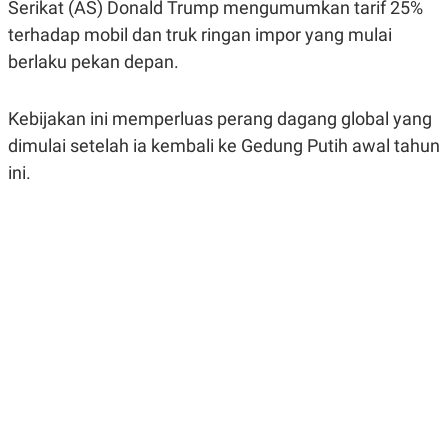
Serikat (AS) Donald Trump mengumumkan tarif 25%
A
A
S
L
terhadap mobil dan truk ringan impor yang mulai
I
berlaku pekan depan.
K
I
E
N
U
D
Kebijakan ini memperluas perang dagang global yang
A
U
N
S
dimulai setelah ia kembali ke Gedung Putih awal tahun
G
T
A
R
ini.
N
I
P
I
E
N
L
T
U
E
A
R
N
N
G
A
U
S
S
I
A
O
H
N
A
A
L
P
R
E
E