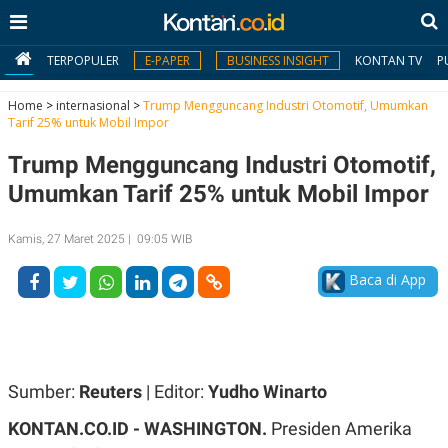
TERPOPULER
E-PAPER
BUSINESS INSIGHT
KONTAN TV
P
Home
>
internasional
>
Trump Mengguncang Industri Otomotif, Umumkan
Tarif 25% untuk Mobil Impor
MY
Trump Mengguncang Industri Otomotif,
KONTAN
Umumkan Tarif 25% untuk Mobil Impor
Daftar
Kamis, 27 Maret 2025 | 09:05 WIB
Masuk
Baca di App
BERITA
I
N
N
A
Sumber:
Reuters
| Editor:
Yudho Winarto
V
S
E
I
KONTAN.CO.ID -
WASHINGTON.
Presiden Amerika
S
O
T
N