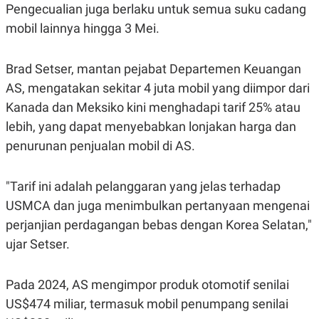
R
T
Pengecualian juga berlaku untuk semua suku cadang
I
mobil lainnya hingga 3 Mei.
S
I
N
G
Brad Setser, mantan pejabat Departemen Keuangan
K
AS, mengatakan sekitar 4 juta mobil yang diimpor dari
G
M
Kanada dan Meksiko kini menghadapi tarif 25% atau
E
lebih, yang dapat menyebabkan lonjakan harga dan
D
I
penurunan penjualan mobil di AS.
A
.
I
D
"Tarif ini adalah pelanggaran yang jelas terhadap
USMCA dan juga menimbulkan pertanyaan mengenai
perjanjian perdagangan bebas dengan Korea Selatan,"
SITEMAP
PROFILE
TERM
ujar Setser.
OF
USE
PEDOMAN
Pada 2024, AS mengimpor produk otomotif senilai
PEMBERITAAN
SIBER
US$474 miliar, termasuk mobil penumpang senilai
PRIVACY