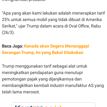
E
E
H
S
A
T
T
Y
"Apa yang akan kami lakukan adalah menerapkan tarif
A
L
25% untuk semua mobil yang tidak dibuat di Amerika
N
E
Serikat," ujar Trump dalam acara di Oval Office, Rabu
E
A
N
N
(26/3).
G
A
L
L
I
I
S
S
Baca Juga:
Kanada akan Segera Menanggapi
H
I
Serangan Trump, Ini yang Bakal Dilakukan
S
E
K
X
O
Trump menggunakan tarif sebagai alat untuk
E
L
C
O
meningkatkan pendapatan guna menutupi
U
M
T
pemotongan pajak yang dijanjikannya dan
I
membangkitkan kembali industri manufaktur AS yang
V
E
telah lama merosot.
C
O
R
N