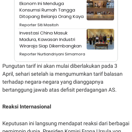
Ekonom Ini Menduga
N
S
Konsumsi Rumah Tangga
E
E
W
R
Ditopang Belanja Orang Kaya
S
E
S
M
Reporter Siti Masitoh
E
O
Investasi China Masuk
T
N
U
I
Madura, Kawasan Industri
P
A
Wiraraja Siap Dikembangkan
A
K
Reporter Nurtiandriyani Simamora
D
I
V
L
A
Pungutan tarif ini akan mulai diberlakukan pada 3
S
April, sehari setelah ia mengumumkan tarif balasan
K
O
terhadap negara-negara yang dianggapnya
R
P
bertanggung jawab atas defisit perdagangan AS.
O
R
A
Reaksi Internasional
S
I
K
N
Keputusan ini langsung mendapat reaksi dari berbagai
I
A
L
T
pemimpin dunia. Presiden Komisi Eropa Ursula von