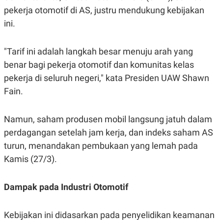
S
A
pekerja otomotif di AS, justru mendukung kebijakan
A
G
T
E
ini.
D
S
A
T
A
"Tarif ini adalah langkah besar menuju arah yang
K
L
benar bagi pekerja otomotif dan komunitas kelas
O
I
pekerja di seluruh negeri," kata Presiden UAW Shawn
N
P
T
S
Fain.
A
U
N
S
T
V
Namun, saham produsen mobil langsung jatuh dalam
perdagangan setelah jam kerja, dan indeks saham AS
JARINGAN
turun, menandakan pembukaan yang lemah pada
Kamis (27/3).
K
P
O
R
N
E
Dampak pada Industri Otomotif
T
S
A
S
N
R
Kebijakan ini didasarkan pada penyelidikan keamanan
A
E