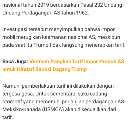
C
L
nasional tahun 2019 berdasarkan Pasal 232 Undang-
A
E
D
A
Undang Perdagangan AS tahun 1962.
E
S
M
E
Y
.
Investigasi tersebut menyimpulkan bahwa impor
I
D
mobil merugikan keamanan nasional AS, meskipun
L
K
pada saat itu Trump tidak langsung menerapkan tarif.
A
I
N
N
G
E
G
R
Baca Juga:
Vietnam Pangkas Tarif Impor Produk AS
A
J
untuk Hindari Sanksi Dagang Trump
N
A
A
E
N
M
C
I
Namun, pemberlakuan tarif ini dilakukan dengan
E
T
T
E
tergesa-gesa. Untuk sementara, suku cadang
A
N
otomotif yang memenuhi perjanjian perdagangan AS-
K
Meksiko-Kanada (USMCA) akan dikecualikan dari
E
A
P
D
tarif.
A
V
P
E
E
R