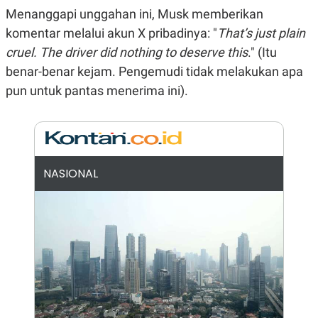
E
Menanggapi unggahan ini, Musk memberikan
R
komentar melalui akun X pribadinya: "
That’s just plain
F
B
O
U
cruel. The driver did nothing to deserve this
." (Itu
K
S
U
I
benar-benar kejam. Pengemudi tidak melakukan apa
S
N
pun untuk pantas menerima ini).
E
S
S
I
N
S
I
G
NASIONAL
H
T
S
B
T
E
O
L
C
A
K
N
S
J
E
A
T
O
U
N
P