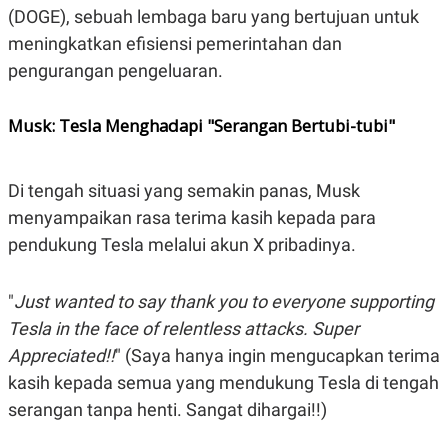
R
T
(DOGE), sebuah lembaga baru yang bertujuan untuk
I
S
meningkatkan efisiensi pemerintahan dan
I
pengurangan pengeluaran.
N
G
K
Musk: Tesla Menghadapi "Serangan Bertubi-tubi"
G
M
E
D
Di tengah situasi yang semakin panas, Musk
I
A
menyampaikan rasa terima kasih kepada para
.
pendukung Tesla melalui akun X pribadinya.
I
D
"
Just wanted to say thank you to everyone supporting
Tesla in the face of relentless attacks. Super
SITEMAP
PROFILE
TERM
OF
Appreciated!!
" (Saya hanya ingin mengucapkan terima
USE
kasih kepada semua yang mendukung Tesla di tengah
PEDOMAN
PEMBERITAAN
serangan tanpa henti. Sangat dihargai!!)
SIBER
PRIVACY