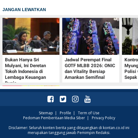
JANGAN LEWATKAN
Bukan Hanya Sri
Jadwal Perempat Final
Kontr
Mulyani, Ini Deretan
GOTF MLBB 2026: ONIC
Myung-
Tokoh Indonesia di
dan Vitality Bersiap
Polisi
Lembaga Keuangan
Amankan Semifinal
Sepak 
Dunia
Sitemap
|
Profile
|
Term of Use
Pedoman Pemberitaan Media Siber
|
Privacy Policy
Promo JSM Alfamart 7–
Disclaimer: Seluruh konten berita yang ditayangkan di kontan.co.id ini
merupakan tanggung jawab Pemimpin Redaksi.
9 Agustus 2026, Minyak