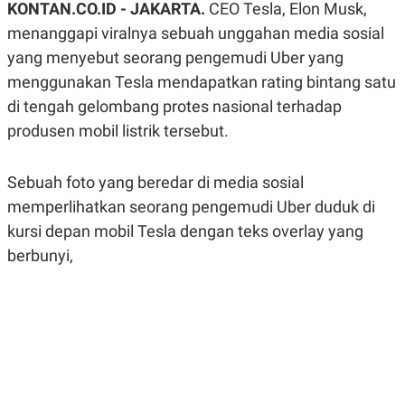
KONTAN.CO.ID - JAKARTA.
CEO Tesla, Elon Musk,
A
A
S
L
menanggapi viralnya sebuah unggahan media sosial
I
yang menyebut seorang pengemudi Uber yang
K
I
menggunakan Tesla mendapatkan rating bintang satu
E
N
U
D
di tengah gelombang protes nasional terhadap
A
U
N
S
produsen mobil listrik tersebut.
G
T
A
R
N
I
Sebuah foto yang beredar di media sosial
P
I
memperlihatkan seorang pengemudi Uber duduk di
E
N
L
T
kursi depan mobil Tesla dengan teks overlay yang
U
E
A
R
berbunyi,
N
N
G
A
U
S
S
I
A
O
H
N
A
A
L
P
R
E
E