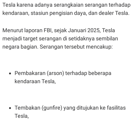
S
A
Tesla karena adanya serangkaian serangan terhadap
A
G
T
E
kendaraan, stasiun pengisian daya, dan dealer Tesla.
D
S
A
T
Menurut laporan FBI, sejak Januari 2025, Tesla
A
menjadi target serangan di setidaknya sembilan
K
L
O
I
negara bagian. Serangan tersebut mencakup:
N
P
T
S
A
U
N
S
T
Pembakaran (arson) terhadap beberapa
V
kendaraan Tesla,
JARINGAN
K
P
Tembakan (gunfire) yang ditujukan ke fasilitas
O
R
N
E
Tesla,
T
S
A
S
N
R
A
E