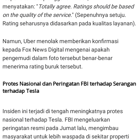
A
I
menyatakan: "
Totally agree. Ratings should be based
S
V
K
E
on the quality of the service
." (Sepenuhnya setuju.
E
M
Rating seharusnya didasarkan pada kualitas layanan).
E
N
T
Namun, Uber menolak memberikan konfirmasi
E
R
kepada Fox News Digital mengenai apakah
I
A
pengemudi dalam foto tersebut benar-benar
N
menerima rating buruk tersebut.
L
E
S
Protes Nasional dan Peringatan FBI terhadap Serangan
T
terhadap Tesla
A
R
I
Insiden ini terjadi di tengah meningkatnya protes
KANAL
nasional terhadap Tesla. FBI mengeluarkan
peringatan resmi pada Jumat lalu, mengimbau
P
I
masyarakat untuk lebih waspada di sekitar properti
U
M