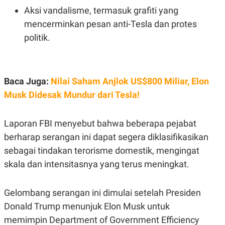
C
L
Aksi vandalisme, termasuk grafiti yang
A
E
D
A
mencerminkan pesan anti-Tesla dan protes
E
S
M
E
politik.
Y
.
I
D
L
K
A
I
Baca Juga:
Nilai Saham Anjlok US$800 Miliar, Elon
N
N
Musk Didesak Mundur dari Tesla!
G
E
G
R
A
J
N
A
Laporan FBI menyebut bahwa beberapa pejabat
A
E
berharap serangan ini dapat segera diklasifikasikan
N
M
C
I
sebagai tindakan terorisme domestik, mengingat
E
T
T
E
skala dan intensitasnya yang terus meningkat.
A
N
K
E
A
Gelombang serangan ini dimulai setelah Presiden
P
D
Donald Trump menunjuk Elon Musk untuk
A
V
P
E
memimpin Department of Government Efficiency
E
R