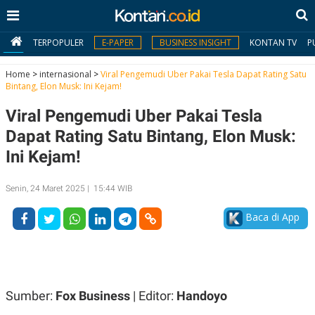
TERPOPULER
E-PAPER
BUSINESS INSIGHT
KONTAN TV
P
Home
>
internasional
>
Viral Pengemudi Uber Pakai Tesla Dapat Rating Satu
Bintang, Elon Musk: Ini Kejam!
MY
Viral Pengemudi Uber Pakai Tesla
KONTAN
Dapat Rating Satu Bintang, Elon Musk:
Daftar
Ini Kejam!
Masuk
Senin, 24 Maret 2025 | 15:44 WIB
Baca di App
BERITA
I
N
N
A
V
S
E
I
Sumber:
Fox Business
| Editor:
Handoyo
S
O
T
N