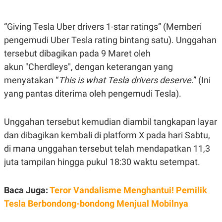
E
E
H
S
A
T
T
Y
“Giving Tesla Uber drivers 1-star ratings” (Memberi
A
L
pengemudi Uber Tesla rating bintang satu). Unggahan
N
E
tersebut dibagikan pada 9 Maret oleh
E
A
N
N
akun "Cherdleys", dengan keterangan yang
G
A
L
L
menyatakan “
This is what Tesla drivers deserve
.” (Ini
I
I
yang pantas diterima oleh pengemudi Tesla).
S
S
H
I
S
Unggahan tersebut kemudian diambil tangkapan layar
E
K
X
O
dan dibagikan kembali di platform X pada hari Sabtu,
E
L
C
O
di mana unggahan tersebut telah mendapatkan 11,3
U
M
juta tampilan hingga pukul 18:30 waktu setempat.
T
I
V
E
Baca Juga:
Teror Vandalisme Menghantui! Pemilik
C
O
Tesla Berbondong-bondong Menjual Mobilnya
R
N