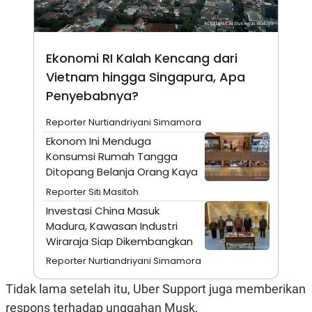
N
S
E
E
W
R
S
E
Ekonomi RI Kalah Kencang dari
S
M
E
O
Vietnam hingga Singapura, Apa
T
N
U
I
Penyebabnya?
P
A
A
K
Reporter Nurtiandriyani Simamora
D
I
Ekonom Ini Menduga
V
L
A
Konsumsi Rumah Tangga
S
Ditopang Belanja Orang Kaya
K
O
Reporter Siti Masitoh
R
Investasi China Masuk
P
O
Madura, Kawasan Industri
R
Wiraraja Siap Dikembangkan
A
S
Reporter Nurtiandriyani Simamora
I
K
N
Tidak lama setelah itu, Uber Support juga memberikan
I
A
L
T
respons terhadap unggahan Musk,