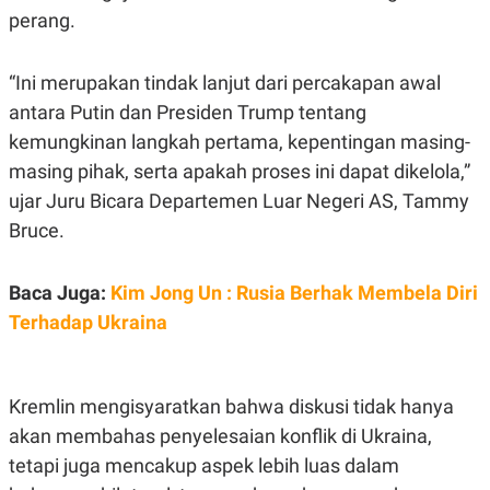
C
L
perang.
A
E
D
A
E
S
M
E
“Ini merupakan tindak lanjut dari percakapan awal
Y
.
antara Putin dan Presiden Trump tentang
I
D
kemungkinan langkah pertama, kepentingan masing-
L
K
masing pihak, serta apakah proses ini dapat dikelola,”
A
I
N
N
ujar Juru Bicara Departemen Luar Negeri AS, Tammy
G
E
G
R
Bruce.
A
J
N
A
A
E
Baca Juga:
Kim Jong Un : Rusia Berhak Membela Diri
N
M
C
I
Terhadap Ukraina
E
T
T
E
A
N
K
Kremlin mengisyaratkan bahwa diskusi tidak hanya
E
A
P
D
akan membahas penyelesaian konflik di Ukraina,
A
V
tetapi juga mencakup aspek lebih luas dalam
P
E
E
R