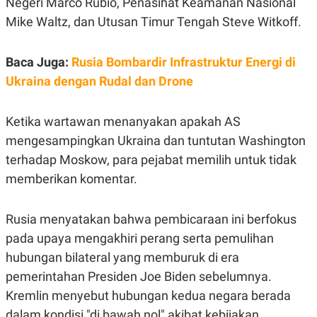
Negeri Marco Rubio, Penasihat Keamanan Nasional
N
S
Mike Waltz, dan Utusan Timur Tengah Steve Witkoff.
E
E
W
R
S
E
S
M
Baca Juga:
Rusia Bombardir Infrastruktur Energi di
E
O
Ukraina dengan Rudal dan Drone
T
N
U
I
P
A
Ketika wartawan menanyakan apakah AS
A
K
D
I
mengesampingkan Ukraina dan tuntutan Washington
V
L
A
terhadap Moskow, para pejabat memilih untuk tidak
S
memberikan komentar.
K
O
R
P
Rusia menyatakan bahwa pembicaraan ini berfokus
O
R
pada upaya mengakhiri perang serta pemulihan
A
hubungan bilateral yang memburuk di era
S
I
pemerintahan Presiden Joe Biden sebelumnya.
K
N
Kremlin menyebut hubungan kedua negara berada
I
A
L
T
dalam kondisi "di bawah nol" akibat kebijakan