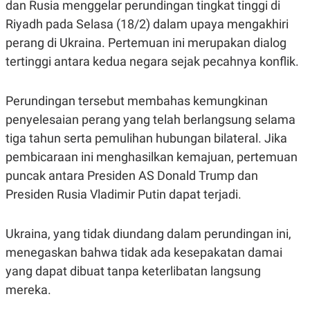
dan Rusia menggelar perundingan tingkat tinggi di
A
A
S
L
Riyadh pada Selasa (18/2) dalam upaya mengakhiri
I
perang di Ukraina. Pertemuan ini merupakan dialog
K
I
tertinggi antara kedua negara sejak pecahnya konflik.
E
N
U
D
A
U
N
S
Perundingan tersebut membahas kemungkinan
G
T
A
R
penyelesaian perang yang telah berlangsung selama
N
I
tiga tahun serta pemulihan hubungan bilateral. Jika
P
I
pembicaraan ini menghasilkan kemajuan, pertemuan
E
N
L
T
puncak antara Presiden AS Donald Trump dan
U
E
A
R
Presiden Rusia Vladimir Putin dapat terjadi.
N
N
G
A
U
S
Ukraina, yang tidak diundang dalam perundingan ini,
S
I
A
O
menegaskan bahwa tidak ada kesepakatan damai
H
N
A
A
yang dapat dibuat tanpa keterlibatan langsung
L
mereka.
P
R
E
E