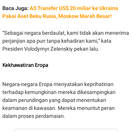
R
G
Baca Juga:
AS Transfer US$ 20 miliar ke Ukraina
S
I
O
O
Pakai Aset Beku Rusia, Moskow Marah Besar!
N
N
A
A
L
L
F
“Sebagai negara berdaulat, kami tidak akan menerima
I
perjanjian apa pun tanpa kehadiran kami,” kata
N
A
Presiden Volodymyr Zelenskiy pekan lalu.
N
C
E
Kekhawatiran Eropa
Y
C
A
A
N
R
G
I
Negara-negara Eropa menyatakan keprihatinan
T
T
terhadap kemungkinan mereka dikesampingkan
E
A
R
H
dalam perundingan yang dapat menentukan
.
U
.
keamanan di kawasan. Mereka menuntut peran
.
dalam proses perdamaian.
K
L
E
I
S
F