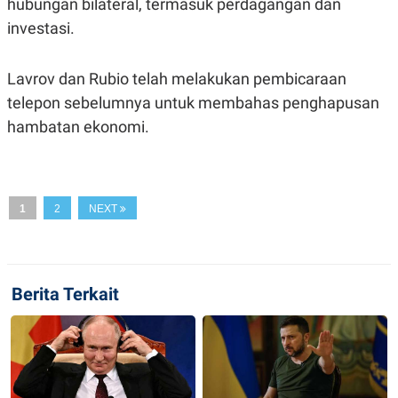
hubungan bilateral, termasuk perdagangan dan
R
T
I
investasi.
S
I
N
Lavrov dan Rubio telah melakukan pembicaraan
G
telepon sebelumnya untuk membahas penghapusan
K
G
hambatan ekonomi.
M
E
D
I
A
.
1
2
NEXT
I
D
Berita Terkait
SITEMAP
PROFILE
TERM
OF
USE
PEDOMAN
PEMBERITAAN
SIBER
PRIVACY