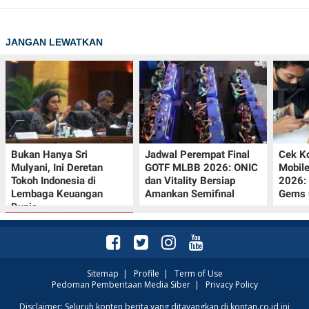
JANGAN LEWATKAN
Bukan Hanya Sri
Jadwal Perempat Final
Cek K
Mulyani, Ini Deretan
GOTF MLBB 2026: ONIC
Mobil
Tokoh Indonesia di
dan Vitality Bersiap
2026:
Lembaga Keuangan
Amankan Semifinal
Gems G
Dunia
Sitemap
|
Profile
|
Term of Use
Pedoman Pemberitaan Media Siber
|
Privacy Policy
Promo JSM Superindo
Disclaimer: Seluruh konten berita yang ditayangkan di kontan.co.id ini