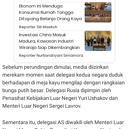
E
Ekonom Ini Menduga
R
Konsumsi Rumah Tangga
F
B
O
U
Ditopang Belanja Orang Kaya
K
S
Reporter Siti Masitoh
U
I
S
N
Investasi China Masuk
E
Madura, Kawasan Industri
S
S
Wiraraja Siap Dikembangkan
I
N
Reporter Nurtiandriyani Simamora
S
I
Sebelum perundingan dimulai, media diizinkan
G
H
merekam momen saat delegasi kedua negara duduk
T
berhadapan di meja kayu mengilap dengan rangkaian
S
B
bunga putih besar. Delegasi Rusia dipimpin oleh
T
E
O
L
Penasihat Kebijakan Luar Negeri Yuri Ushakov dan
C
A
K
N
Menteri Luar Negeri Sergei Lavrov.
S
J
E
A
T
O
Sementara itu, delegasi AS diwakili oleh Menteri Luar
U
N
P