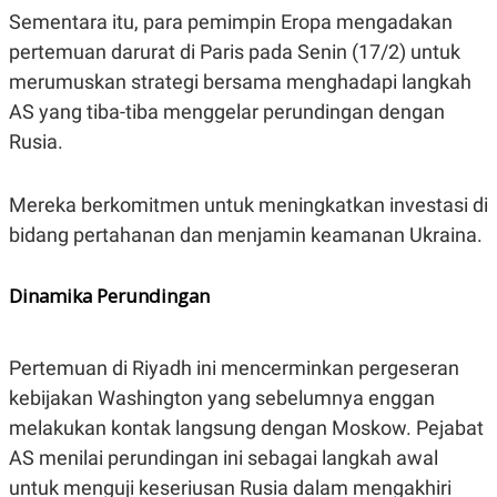
S
A
Sementara itu, para pemimpin Eropa mengadakan
A
G
T
E
pertemuan darurat di Paris pada Senin (17/2) untuk
D
S
A
merumuskan strategi bersama menghadapi langkah
T
AS yang tiba-tiba menggelar perundingan dengan
A
Rusia.
K
L
O
I
N
P
T
S
Mereka berkomitmen untuk meningkatkan investasi di
A
U
N
S
bidang pertahanan dan menjamin keamanan Ukraina.
T
V
Dinamika Perundingan
JARINGAN
Pertemuan di Riyadh ini mencerminkan pergeseran
K
P
kebijakan Washington yang sebelumnya enggan
O
R
N
E
melakukan kontak langsung dengan Moskow. Pejabat
T
S
A
S
AS menilai perundingan ini sebagai langkah awal
N
R
A
E
untuk menguji keseriusan Rusia dalam mengakhiri