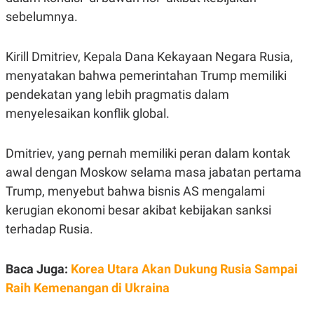
A
I
sebelumnya.
S
V
K
E
E
M
Kirill Dmitriev, Kepala Dana Kekayaan Negara Rusia,
E
N
menyatakan bahwa pemerintahan Trump memiliki
T
pendekatan yang lebih pragmatis dalam
E
R
menyelesaikan konflik global.
I
A
N
Dmitriev, yang pernah memiliki peran dalam kontak
L
E
awal dengan Moskow selama masa jabatan pertama
S
Trump, menyebut bahwa bisnis AS mengalami
T
A
kerugian ekonomi besar akibat kebijakan sanksi
R
I
terhadap Rusia.
KANAL
Baca Juga:
Korea Utara Akan Dukung Rusia Sampai
Raih Kemenangan di Ukraina
P
I
U
M