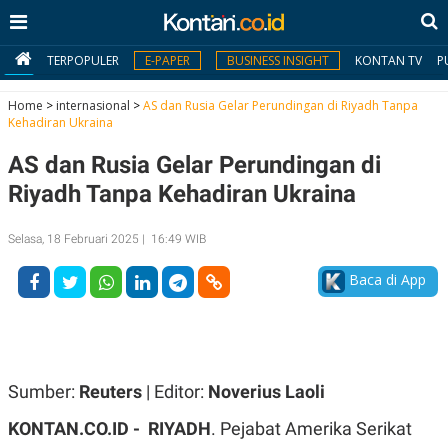
TERPOPULER
E-PAPER
BUSINESS INSIGHT
KONTAN TV
P
Home
>
internasional
>
AS dan Rusia Gelar Perundingan di Riyadh Tanpa
Kehadiran Ukraina
MY
AS dan Rusia Gelar Perundingan di
KONTAN
Riyadh Tanpa Kehadiran Ukraina
Daftar
Selasa, 18 Februari 2025 | 16:49 WIB
Masuk
Baca di App
BERITA
I
N
N
A
Sumber:
Reuters
| Editor:
Noverius Laoli
V
S
E
I
KONTAN.CO.ID -
RIYADH
. Pejabat Amerika Serikat
S
O
T
N