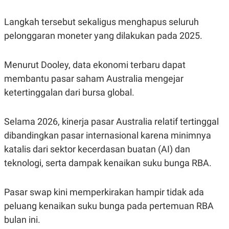
C
L
A
E
D
A
Langkah tersebut sekaligus menghapus seluruh
E
S
pelonggaran moneter yang dilakukan pada 2025.
M
E
Y
.
I
D
Menurut Dooley, data ekonomi terbaru dapat
L
K
membantu pasar saham Australia mengejar
A
I
N
N
ketertinggalan dari bursa global.
G
E
G
R
A
J
Selama 2026, kinerja pasar Australia relatif tertinggal
N
A
A
E
dibandingkan pasar internasional karena minimnya
N
M
C
I
katalis dari sektor kecerdasan buatan (AI) dan
E
T
teknologi, serta dampak kenaikan suku bunga RBA.
T
E
A
N
K
Pasar swap kini memperkirakan hampir tidak ada
E
A
P
D
peluang kenaikan suku bunga pada pertemuan RBA
A
V
P
E
bulan ini.
E
R