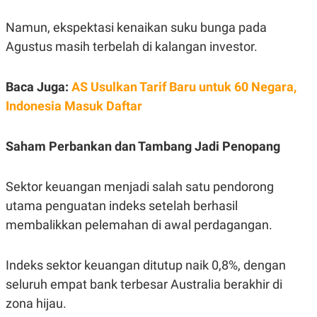
R
T
I
Namun, ekspektasi kenaikan suku bunga pada
S
I
Agustus masih terbelah di kalangan investor.
N
G
K
Baca Juga:
AS Usulkan Tarif Baru untuk 60 Negara,
G
M
Indonesia Masuk Daftar
E
D
I
Saham Perbankan dan Tambang Jadi Penopang
A
.
I
D
Sektor keuangan menjadi salah satu pendorong
utama penguatan indeks setelah berhasil
membalikkan pelemahan di awal perdagangan.
SITEMAP
PROFILE
TERM
OF
USE
Indeks sektor keuangan ditutup naik 0,8%, dengan
PEDOMAN
seluruh empat bank terbesar Australia berakhir di
PEMBERITAAN
SIBER
zona hijau.
PRIVACY