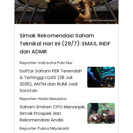
N
S
E
E
W
R
S
E
S
M
E
O
T
N
Simak Rekomendasi Saham
U
I
Teknikal Hari Ini (29/7): EMAS, INDF
P
A
dan ADMR
A
K
D
I
V
L
Reporter Vatrischa Putri Nur
A
Daftar Saham PER Terendah
S
K
& Tertinggi LQ45 (28 Juli
O
2026), ANTM dan BUMI Jadi
R
P
Sorotan
O
Reporter Hasbi Maulana
R
A
Saham Emiten CPO Menanjak,
S
Simak Prospek dan
I
Rekomendasi Analis
K
N
I
A
Reporter Pulina Nityakanti
L
T