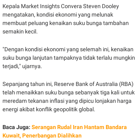
S
A
Kepala Market Insights Convera Steven Dooley
A
G
T
E
mengatakan, kondisi ekonomi yang melunak
D
S
A
membuat peluang kenaikan suku bunga tambahan
T
semakin kecil.
A
K
L
O
I
"Dengan kondisi ekonomi yang selemah ini, kenaikan
N
P
T
S
suku bunga lanjutan tampaknya tidak terlalu mungkin
A
U
N
S
terjadi," ujarnya.
T
V
Sepanjang tahun ini, Reserve Bank of Australia (RBA)
JARINGAN
telah menaikkan suku bunga sebanyak tiga kali untuk
meredam tekanan inflasi yang dipicu lonjakan harga
K
P
energi akibat konflik geopolitik global.
O
R
N
E
T
S
A
S
Baca Juga:
Serangan Rudal Iran Hantam Bandara
N
R
Kuwait, Penerbangan Dialihkan
A
E