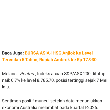
E
E
H
S
A
T
T
Y
A
L
N
E
E
A
N
N
G
A
L
L
I
I
S
S
H
I
Baca Juga:
BURSA ASIA-IHSG Anjlok ke Level
S
Terendah 5 Tahun, Rupiah Ambruk ke Rp 17.930
E
K
X
O
E
L
C
O
Melansir
Reuters,
Indeks acuan S&P/ASX 200 ditutup
U
M
naik 0,7% ke level 8.785,70, posisi tertinggi sejak 7 Mei
T
I
lalu.
V
E
C
O
Sentimen positif muncul setelah data menunjukkan
R
ekonomi Australia melambat pada kuartal I-2026.
N