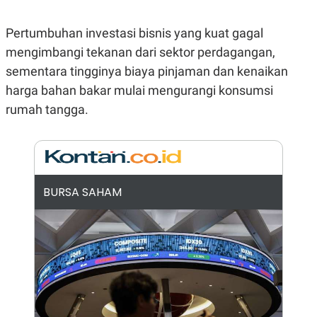
E
R
Pertumbuhan investasi bisnis yang kuat gagal
F
B
O
U
mengimbangi tekanan dari sektor perdagangan,
K
S
U
I
sementara tingginya biaya pinjaman dan kenaikan
S
N
harga bahan bakar mulai mengurangi konsumsi
E
S
rumah tangga.
S
I
N
S
I
G
H
BURSA SAHAM
T
S
B
T
E
O
L
C
A
K
N
S
J
E
A
T
O
U
N
P