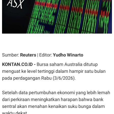
A
A
S
L
I
K
I
E
N
U
D
A
U
N
S
G
T
A
R
N
I
P
I
Sumber:
Reuters
| Editor:
Yudho Winarto
E
N
L
T
KONTAN.CO.ID -
Bursa saham Australia ditutup
U
E
A
R
menguat ke level tertinggi dalam hampir satu bulan
N
N
pada perdagangan Rabu (3/6/2026).
G
A
U
S
S
I
A
O
Setelah data pertumbuhan ekonomi yang lebih lemah
H
N
A
A
dari perkiraan meningkatkan harapan bahwa bank
L
sentral akan menahan kenaikan suku bunga dalam
P
R
waktu dekat.
E
E