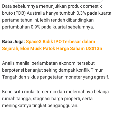
A
I
Data sebelumnya menunjukkan produk domestik
S
V
K
E
bruto (PDB) Australia hanya tumbuh 0,3% pada kuartal
E
M
pertama tahun ini, lebih rendah dibandingkan
E
N
pertumbuhan 0,9% pada kuartal sebelumnya.
T
E
R
Baca Juga:
SpaceX Bidik IPO Terbesar dalam
I
A
Sejarah, Elon Musk Patok Harga Saham US$135
N
L
E
Analis menilai perlambatan ekonomi tersebut
S
berpotensi berlanjut seiring dampak konflik Timur
T
A
Tengah dan siklus pengetatan moneter yang agresif.
R
I
Kondisi itu mulai tercermin dari melemahnya belanja
KANAL
rumah tangga, stagnasi harga properti, serta
meningkatnya tingkat pengangguran.
P
I
U
M