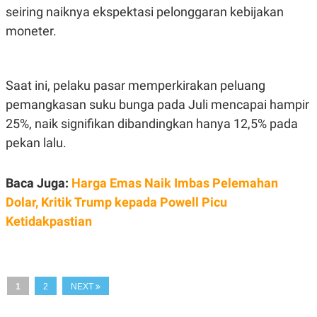
S
A
seiring naiknya ekspektasi pelonggaran kebijakan
A
G
T
E
moneter.
D
S
A
T
A
Saat ini, pelaku pasar memperkirakan peluang
K
L
O
I
pemangkasan suku bunga pada Juli mencapai hampir
N
P
25%, naik signifikan dibandingkan hanya 12,5% pada
T
S
A
U
pekan lalu.
N
S
T
V
Baca Juga:
Harga Emas Naik Imbas Pelemahan
Dolar, Kritik Trump kepada Powell Picu
JARINGAN
Ketidakpastian
K
P
O
R
N
E
T
S
A
S
1
2
NEXT
N
R
A
E