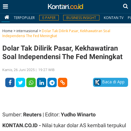
TERPOPULER
E-PAPER
BUSINESS INSIGHT
KONTAN TV
P
Home
>
internasional
>
Dolar Tak Dilirik Pasar, Kekhawatiran Soal
Independensi The Fed Meningkat
MY
Dolar Tak Dilirik Pasar, Kekhawatiran
KONTAN
Soal Independensi The Fed Meningkat
Daftar
Kamis, 26 Juni 2025 | 19:27 WIB
Masuk
Baca di App
BERITA
I
N
N
A
Sumber:
Reuters
| Editor:
Yudho Winarto
V
S
E
I
KONTAN.CO.ID -
Nilai tukar dolar AS kembali terpukul
S
O
T
N