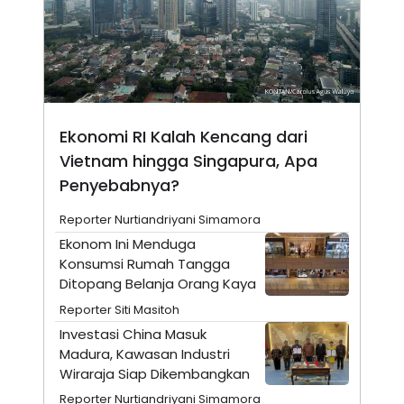
E
E
H
S
A
T
T
Y
A
L
N
E
E
A
N
N
G
A
Ekonomi RI Kalah Kencang dari
L
L
I
I
Vietnam hingga Singapura, Apa
S
S
Penyebabnya?
H
I
S
Reporter Nurtiandriyani Simamora
E
K
X
O
Ekonom Ini Menduga
E
L
Konsumsi Rumah Tangga
C
O
U
M
Ditopang Belanja Orang Kaya
T
I
Reporter Siti Masitoh
V
Investasi China Masuk
E
C
Madura, Kawasan Industri
O
Wiraraja Siap Dikembangkan
R
N
Reporter Nurtiandriyani Simamora