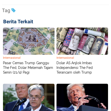
C
L
A
E
D
A
Tag
E
S
M
E
Berita Terkait
Y
.
I
D
L
K
A
I
N
N
G
E
G
R
A
J
Internasional
Internasional
N
A
Pasar Cemas Trump Ganggu
Dolar AS Anjlok Imbas
A
E
N
M
The Fed, Dolar Melemah Tajam
Independensi The Fed
C
I
Senin (21/4) Pagi
Terancam oleh Trump
E
T
T
E
A
N
K
E
A
P
D
A
V
P
E
E
R