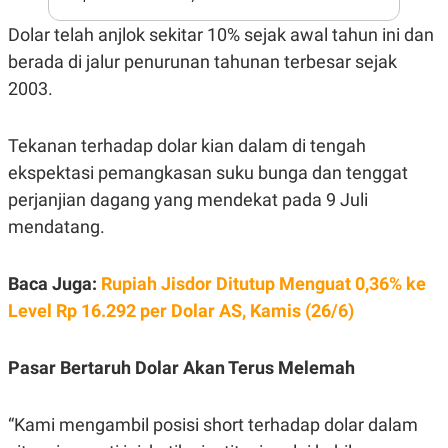
E
R
Dolar telah anjlok sekitar 10% sejak awal tahun ini dan
F
B
berada di jalur penurunan tahunan terbesar sejak
O
U
K
S
2003.
U
I
S
N
E
S
Tekanan terhadap dolar kian dalam di tengah
S
ekspektasi pemangkasan suku bunga dan tenggat
I
N
perjanjian dagang yang mendekat pada 9 Juli
S
I
mendatang.
G
H
T
Baca Juga:
Rupiah Jisdor Ditutup Menguat 0,36% ke
S
B
Level Rp 16.292 per Dolar AS, Kamis (26/6)
T
E
O
L
C
A
K
N
Pasar Bertaruh Dolar Akan Terus Melemah
S
J
E
A
T
O
“Kami mengambil posisi short terhadap dolar dalam
U
N
P