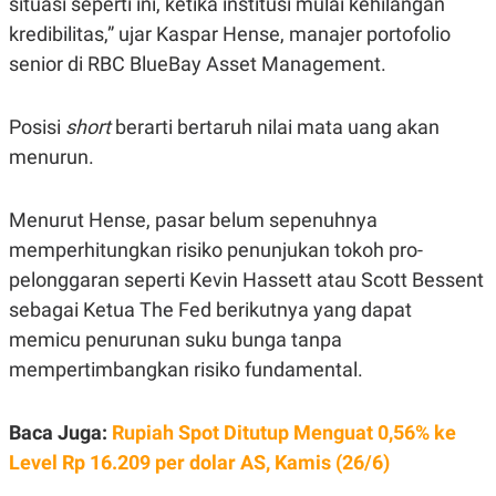
situasi seperti ini, ketika institusi mulai kehilangan
N
S
kredibilitas,” ujar Kaspar Hense, manajer portofolio
E
E
W
R
senior di RBC BlueBay Asset Management.
S
E
S
M
E
O
Posisi
short
berarti bertaruh nilai mata uang akan
T
N
U
I
menurun.
P
A
A
K
D
I
Menurut Hense, pasar belum sepenuhnya
V
L
A
memperhitungkan risiko penunjukan tokoh pro-
S
pelonggaran seperti Kevin Hassett atau Scott Bessent
K
O
sebagai Ketua The Fed berikutnya yang dapat
R
P
memicu penurunan suku bunga tanpa
O
mempertimbangkan risiko fundamental.
R
A
S
I
Baca Juga:
Rupiah Spot Ditutup Menguat 0,56% ke
K
N
Level Rp 16.209 per dolar AS, Kamis (26/6)
I
A
L
T