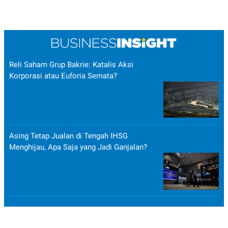
Reli Saham Grup Bakrie: Katalis Aksi
Korporasi atau Euforia Semata?
Asing Tetap Jualan di Tengah IHSG
Menghijau, Apa Saja yang Jadi Ganjalan?