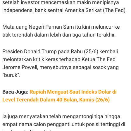
setelah investor mencemaskan makin menipisnya
A
A
S
L
independensi bank sentral Amerika Serikat (The Fed).
I
K
I
E
N
Mata uang Negeri Paman Sam itu kini meluncur ke
U
D
titik terendah dalam lebih dari tiga tahun terakhir.
A
U
N
S
G
T
A
R
Presiden Donald Trump pada Rabu (25/6) kembali
N
I
melontarkan kritik keras terhadap Ketua The Fed
P
I
E
N
Jerome Powell, menyebutnya sebagai sosok yang
L
T
“buruk”.
U
E
A
R
N
N
G
A
Baca Juga:
Rupiah Menguat Saat Indeks Dolar di
U
S
Level Terendah Dalam 40 Bulan, Kamis (26/6)
S
I
A
O
H
N
A
A
Ia juga menyatakan telah mengantongi tiga hingga
L
empat nama calon pengganti untuk posisi tertinggi di
P
R
E
E