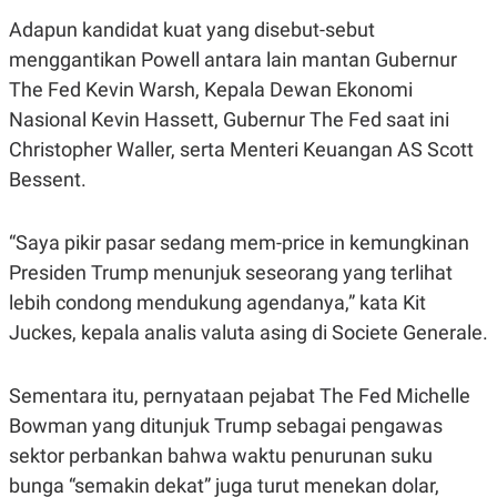
A
I
S
V
Adapun kandidat kuat yang disebut-sebut
K
E
menggantikan Powell antara lain mantan Gubernur
E
M
The Fed Kevin Warsh, Kepala Dewan Ekonomi
E
N
Nasional Kevin Hassett, Gubernur The Fed saat ini
T
Christopher Waller, serta Menteri Keuangan AS Scott
E
R
Bessent.
I
A
N
“Saya pikir pasar sedang mem-price in kemungkinan
L
E
Presiden Trump menunjuk seseorang yang terlihat
S
lebih condong mendukung agendanya,” kata Kit
T
A
Juckes, kepala analis valuta asing di Societe Generale.
R
I
Sementara itu, pernyataan pejabat The Fed Michelle
KANAL
Bowman yang ditunjuk Trump sebagai pengawas
sektor perbankan bahwa waktu penurunan suku
P
I
bunga “semakin dekat” juga turut menekan dolar,
U
M