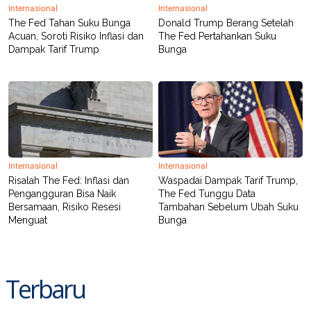
R
T
Internasional
Internasional
I
The Fed Tahan Suku Bunga
Donald Trump Berang Setelah
S
Acuan, Soroti Risiko Inflasi dan
The Fed Pertahankan Suku
I
Dampak Tarif Trump
Bunga
N
G
K
G
M
E
D
I
A
.
Internasional
Internasional
I
D
Risalah The Fed: Inflasi dan
Waspadai Dampak Tarif Trump,
Pengangguran Bisa Naik
The Fed Tunggu Data
Bersamaan, Risiko Resesi
Tambahan Sebelum Ubah Suku
Menguat
Bunga
SITEMAP
PROFILE
TERM
OF
USE
PEDOMAN
Terbaru
PEMBERITAAN
SIBER
PRIVACY