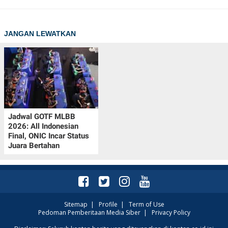
JANGAN LEWATKAN
Jadwal GOTF MLBB
2026: All Indonesian
Final, ONIC Incar Status
Juara Bertahan
Sitemap
|
Profile
|
Term of Use
Pedoman Pemberitaan Media Siber
|
Privacy Policy