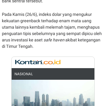
bank sentral tersebut.
R
G
S
I
O
O
Pada Kamis (26/6), indeks dolar yang mengukur
N
N
A
A
kekuatan greenback terhadap enam mata uang
L
L
F
utama lainnya kembali melemah tajam, menghapus
I
penguatan tipis sebelumnya yang sempat dipicu oleh
N
A
arus investasi ke aset
safe haven
akibat ketegangan
N
C
di Timur Tengah.
E
Y
C
A
A
N
R
G
I
T
T
NASIONAL
E
A
R
H
.
U
.
.
K
L
E
I
S
F