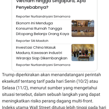
Vietnam hingga Singapura, Apa
N
S
Penyebabnya?
E
E
W
R
S
E
Reporter Nurtiandriyani Simamora
S
M
Ekonom Ini Menduga
E
O
T
N
Konsumsi Rumah Tangga
U
I
Ditopang Belanja Orang Kaya
P
A
Reporter Siti Masitoh
A
K
D
I
Investasi China Masuk
V
L
Madura, Kawasan Industri
A
Wiraraja Siap Dikembangkan
S
K
Reporter Nurtiandriyani Simamora
O
R
P
Trump diperkirakan akan menandatangani perintah
O
eksekutif tentang tarif pada hari Senin (10/2) atau
R
A
Selasa (11/2), menurut sumber yang mengetahui
S
I
situasi tersebut, dalam sebuah langkah yang dapat
K
N
meningkatkan risiko perang dagang multi-front.
I
A
L
T
Indeks utama Wall Street ditutup lebih tinggi pada hari