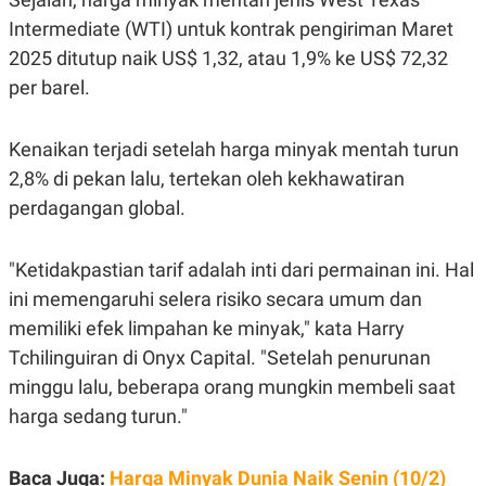
E
E
H
S
Intermediate (WTI) untuk kontrak pengiriman Maret
A
T
T
Y
2025 ditutup naik US$ 1,32, atau 1,9% ke US$ 72,32
A
L
per barel.
N
E
E
A
N
N
Kenaikan terjadi setelah harga minyak mentah turun
G
A
L
L
2,8% di pekan lalu, tertekan oleh kekhawatiran
I
I
S
S
perdagangan global.
H
I
S
E
K
"Ketidakpastian tarif adalah inti dari permainan ini. Hal
X
O
ini memengaruhi selera risiko secara umum dan
E
L
C
O
memiliki efek limpahan ke minyak," kata Harry
U
M
T
Tchilinguiran di Onyx Capital. "Setelah penurunan
I
minggu lalu, beberapa orang mungkin membeli saat
V
E
harga sedang turun."
C
O
R
N
Baca Juga:
Harga Minyak Dunia Naik Senin (10/2)