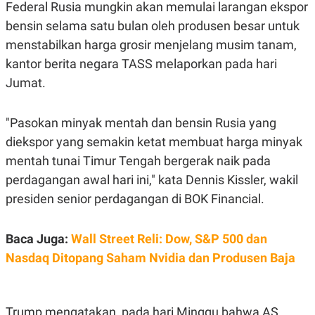
C
L
Federal Rusia mungkin akan memulai larangan ekspor
A
E
bensin selama satu bulan oleh produsen besar untuk
D
A
E
S
menstabilkan harga grosir menjelang musim tanam,
M
E
Y
.
kantor berita negara TASS melaporkan pada hari
I
Jumat.
D
L
K
A
I
"Pasokan minyak mentah dan bensin Rusia yang
N
N
G
E
diekspor yang semakin ketat membuat harga minyak
G
R
A
J
mentah tunai Timur Tengah bergerak naik pada
N
A
perdagangan awal hari ini," kata Dennis Kissler, wakil
A
E
N
M
presiden senior perdagangan di BOK Financial.
C
I
E
T
T
E
A
N
Baca Juga:
Wall Street Reli: Dow, S&P 500 dan
K
Nasdaq Ditopang Saham Nvidia dan Produsen Baja
E
A
P
D
A
V
P
E
E
R
Trump mengatakan, pada hari Minggu bahwa AS