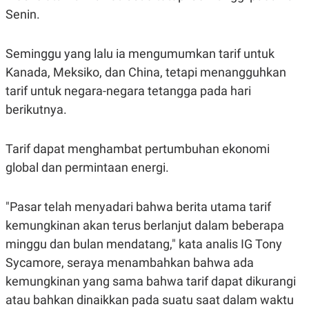
A
I
Senin.
S
V
K
E
E
M
Seminggu yang lalu ia mengumumkan tarif untuk
E
Kanada, Meksiko, dan China, tetapi menangguhkan
N
T
tarif untuk negara-negara tetangga pada hari
E
R
berikutnya.
I
A
N
Tarif dapat menghambat pertumbuhan ekonomi
L
global dan permintaan energi.
E
S
T
A
"Pasar telah menyadari bahwa berita utama tarif
R
I
kemungkinan akan terus berlanjut dalam beberapa
minggu dan bulan mendatang," kata analis IG Tony
KANAL
Sycamore, seraya menambahkan bahwa ada
kemungkinan yang sama bahwa tarif dapat dikurangi
P
I
atau bahkan dinaikkan pada suatu saat dalam waktu
U
M