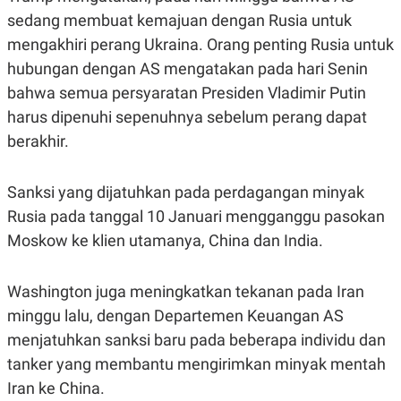
R
T
sedang membuat kemajuan dengan Rusia untuk
I
S
mengakhiri perang Ukraina. Orang penting Rusia untuk
I
N
hubungan dengan AS mengatakan pada hari Senin
G
bahwa semua persyaratan Presiden Vladimir Putin
K
harus dipenuhi sepenuhnya sebelum perang dapat
G
M
berakhir.
E
D
I
A
Sanksi yang dijatuhkan pada perdagangan minyak
.
Rusia pada tanggal 10 Januari mengganggu pasokan
I
D
Moskow ke klien utamanya, China dan India.
Washington juga meningkatkan tekanan pada Iran
SITEMAP
PROFILE
TERM
OF
minggu lalu, dengan Departemen Keuangan AS
USE
menjatuhkan sanksi baru pada beberapa individu dan
PEDOMAN
tanker yang membantu mengirimkan minyak mentah
PEMBERITAAN
SIBER
Iran ke China.
PRIVACY