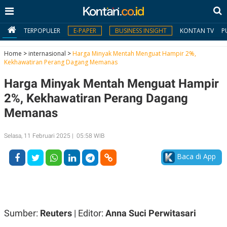
TERPOPULER
E-PAPER
BUSINESS INSIGHT
KONTAN TV
P
Home
>
internasional
>
Harga Minyak Mentah Menguat Hampir 2%,
Kekhawatiran Perang Dagang Memanas
MY
Harga Minyak Mentah Menguat Hampir
KONTAN
2%, Kekhawatiran Perang Dagang
Daftar
Memanas
Masuk
Selasa, 11 Februari 2025 | 05:58 WIB
Baca di App
BERITA
I
N
N
A
V
S
E
I
Sumber:
Reuters
| Editor:
Anna Suci Perwitasari
S
O
T
N