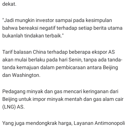
S
A
dekat.
A
G
T
E
D
S
"Jadi mungkin investor sampai pada kesimpulan
A
T
bahwa bereaksi negatif terhadap setiap berita utama
A
bukanlah tindakan terbaik."
K
L
O
I
N
P
T
S
Tarif balasan China terhadap beberapa ekspor AS
A
U
akan mulai berlaku pada hari Senin, tanpa ada tanda-
N
S
T
tanda kemajuan dalam pembicaraan antara Beijing
V
dan Washington.
JARINGAN
Pedagang minyak dan gas mencari keringanan dari
K
P
Beijing untuk impor minyak mentah dan gas alam cair
O
R
(LNG) AS.
N
E
T
S
A
S
N
R
Yang juga mendongkrak harga, Layanan Antimonopoli
A
E