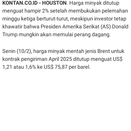
KONTAN.CO.ID - HOUSTON
. Harga minyak ditutup
A
A
S
L
menguat hampir 2% setelah membukukan pelemahan
I
minggu ketiga berturut-turut, meskipun investor tetap
K
I
khawatir bahwa Presiden Amerika Serikat (AS) Donald
E
N
U
D
Trump mungkin akan memulai perang dagang.
A
U
N
S
G
T
A
R
Senin (10/2), harga minyak mentah jenis Brent untuk
N
I
kontrak pengiriman April 2025 ditutup menguat US$
P
I
1,21 atau 1,6% ke US$ 75,87 per barel.
E
N
L
T
U
E
A
R
N
N
G
A
U
S
S
I
A
O
H
N
A
A
L
P
R
E
E