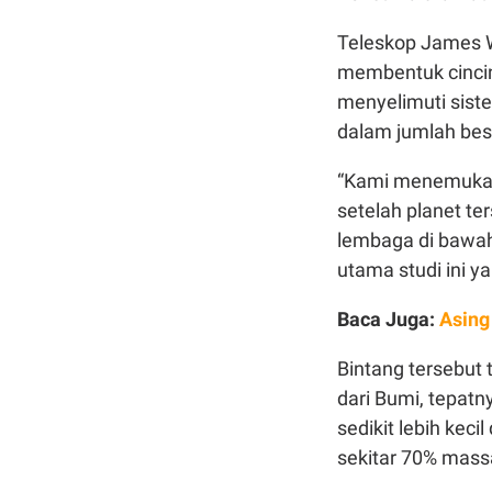
Teleskop James 
membentuk cincin 
menyelimuti sist
dalam jumlah besa
“Kami menemukan 
setelah planet te
lembaga di bawah
utama studi ini y
Baca Juga:
Asing
Bintang tersebut 
dari Bumi, tepatny
sedikit lebih keci
sekitar 70% mass