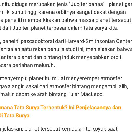
r itu diduga merupakan jenis "Jupiter panas"—planet ga
liki suhu tinggi karena orbitnya sangat dekat dengan
ara peneliti memperkirakan bahwa massa planet tersebut
t dari Jupiter, planet terbesar dalam tata surya kita.
peneliti pascadoktoral dari Harvard-Smithsonian Center
dan salah satu rekan penulis studi ini, menjelaskan bahw
si antara planet dan bintang induk menyebabkan orbit
ecara perlahan meluruh.
a menyempit, planet itu mulai menyerempet atmosfer
, gaya angin sakal dari atmosfer bintang mengambil alih,
makin cepat ke arah bintang,” ujar MacLeod.
mana Tata Surya Terbentuk? Ini Penjelasannya dan
di Tata Surya
enjelaskan, planet tersebut kemudian terkoyak saat