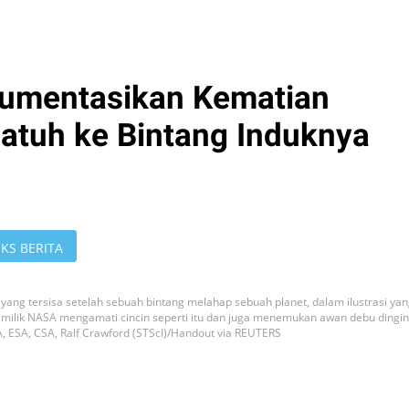
umentasikan Kematian
Jatuh ke Bintang Induknya
KS BERITA
ang tersisa setelah sebuah bintang melahap sebuah planet, dalam ilustrasi ya
b milik NASA mengamati cincin seperti itu dan juga menemukan awan debu dingin
ESA, CSA, Ralf Crawford (STScI)/Handout via REUTERS