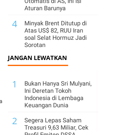
Otomatis di AS, Ini Isi
Aturan Barunya
4
Minyak Brent Ditutup di
Atas US$ 82, RUU Iran
soal Selat Hormuz Jadi
Sorotan
JANGAN LEWATKAN
5
Surplus Dagang China
dengan Uni Eropa dan AS
Tetap Besar pada Juli, Ini
1
Rinciannya
Bukan Hanya Sri Mulyani,
Ini Deretan Tokoh
6
Bursa Global Turun
Indonesia di Lembaga
ya
Kamis (6/8) Jelang Data
Keuangan Dunia
Tenaga Kerja AS, Harga
2
Minyak Melonjak
Segera Lepas Saham
Treasuri 9,63 Miliar, Cek
7
AS Terapkan Tarif 15%
Profil Emiten DSSA