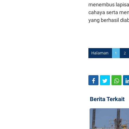
menembus lapisan
cahaya serta men
yang berhasil dia
Halaman
1
2
Berita Terkait