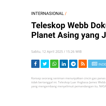
INTERNASIONAL
/
Teleskop Webb Dok
Planet Asing yang 
Sabtu, 12 April 2025 / 15:26 WIB
INDE
Konsep seorang seniman menunjukkan cincin gas panas y
tidak bertanggal ini. Teleskop Luar Angkasa James Web
yang mengembang menyelimuti pemandangan itu. NASA, 