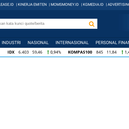
EASE.ID
|
KINERJA EMITEN
|
MOMSMONEY.ID
|
KGMEDIA.ID
|
ADVERTISIN
INDUSTRI
NASIONAL
INTERNASIONAL
PERSONAL FINA
IDX
6.403 59,46
KOMPAS100
845 11,84
0,94%
1,
KOMPAS100
845 11,84
LQ45
640 9,46
1,42%
1,5
LQ45
640 9,46
ISSI
221 1,99
IDX3
1,50%
0,91%