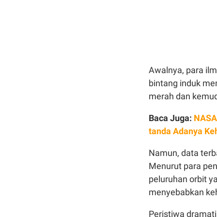
Awalnya, para il
bintang induk me
merah dan kemud
Baca Juga:
NASA 
tanda Adanya Ke
Namun, data terb
Menurut para penel
peluruhan orbit y
menyebabkan keha
Peristiwa dramati