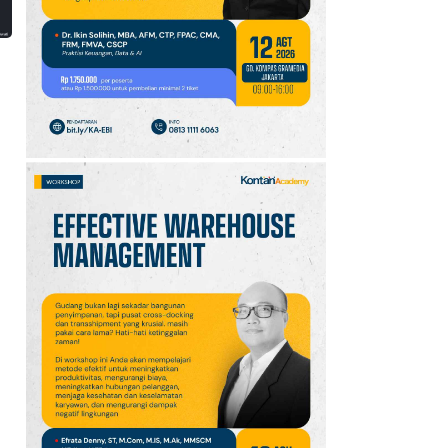
10
Promo Alfamart Murah
Banget 7–13 Agustus
2026, Sunlight hingga
Bebelac Diskon
i