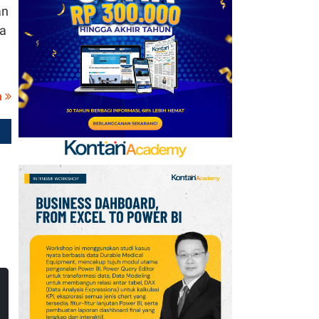
Hadiah Timnas Yordania
an
yang Tertunda 8 Bulan
na
7
Cek Kode Redeem EA FC
Mobile Update 7 Agustus
a
2026: Klaim Ribuan
Gems Gratis!
8
Klasemen Grup A Piala
AFF 2026: Ini Skenario
Indonesia Lolos ke
Semifinal
9
Promo JSM Alfamart 7–
9 Agustus 2026, Minyak
Goreng 2 Liter Mulai
Rp41.500