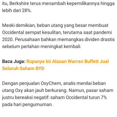
R
T
itu, Berkshire terus menambah kepemilikannya hingga
I
lebih dari 28%.
S
I
N
G
Meski demikian, beban utang yang besar membuat
K
Occidental sempat kesulitan, terutama saat pandemi
G
M
2020. Perusahaan bahkan memangkas dividen drastis
E
sebelum perlahan meningkat kembali.
D
I
A
.
Baca Juga:
Rupanya Ini Alasan Warren Buffett Jual
I
D
Seluruh Saham BYD
Dengan penjualan OxyChem, analis menilai beban
SITEMAP
PROFILE
TERM
utang Oxy akan jauh berkurang. Namun, pasar saham
OF
USE
justru bereaksi negatif: saham Occidental turun 7%
PEDOMAN
pada hari pengumuman.
PEMBERITAAN
SIBER
PRIVACY