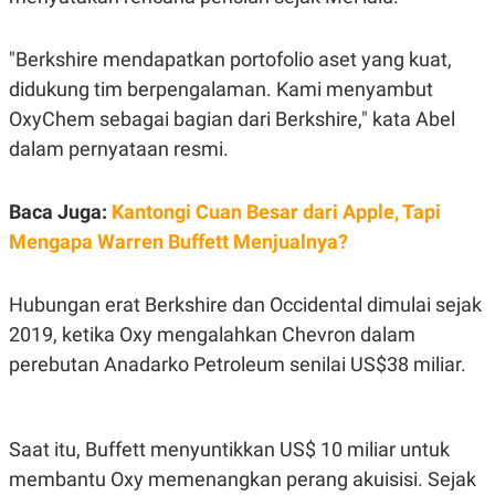
C
L
A
E
D
A
"Berkshire mendapatkan portofolio aset yang kuat,
E
S
M
E
didukung tim berpengalaman. Kami menyambut
Y
.
I
OxyChem sebagai bagian dari Berkshire," kata Abel
D
dalam pernyataan resmi.
L
K
A
I
N
N
Baca Juga:
Kantongi Cuan Besar dari Apple, Tapi
G
E
G
R
Mengapa Warren Buffett Menjualnya?
A
J
N
A
A
E
N
M
Hubungan erat Berkshire dan Occidental dimulai sejak
C
I
2019, ketika Oxy mengalahkan Chevron dalam
E
T
T
E
perebutan Anadarko Petroleum senilai US$38 miliar.
A
N
K
E
A
P
D
Saat itu, Buffett menyuntikkan US$ 10 miliar untuk
A
V
P
E
membantu Oxy memenangkan perang akuisisi. Sejak
E
R