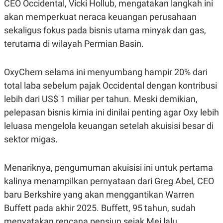
CEO Occidental, Vicki Hollub, mengatakan langkah ini
S
A
A
G
akan memperkuat neraca keuangan perusahaan
T
E
D
S
sekaligus fokus pada bisnis utama minyak dan gas,
A
terutama di wilayah Permian Basin.
T
A
K
L
OxyChem selama ini menyumbang hampir 20% dari
O
I
N
P
total laba sebelum pajak Occidental dengan kontribusi
T
S
A
U
lebih dari US$ 1 miliar per tahun. Meski demikian,
N
S
pelepasan bisnis kimia ini dinilai penting agar Oxy lebih
T
V
leluasa mengelola keuangan setelah akuisisi besar di
sektor migas.
JARINGAN
Menariknya, pengumuman akuisisi ini untuk pertama
K
P
O
R
kalinya menampilkan pernyataan dari Greg Abel, CEO
N
E
baru Berkshire yang akan menggantikan Warren
T
S
A
S
Buffett pada akhir 2025. Buffett, 95 tahun, sudah
N
R
A
E
menyatakan rencana pensiun sejak Mei lalu.