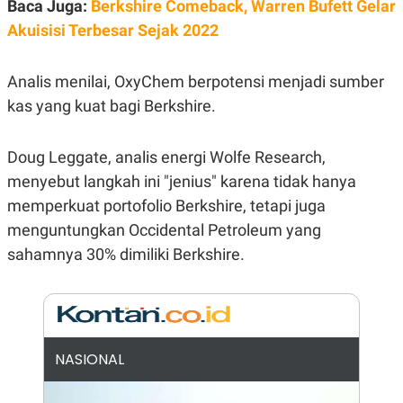
E
Baca Juga:
Berkshire Comeback, Warren Bufett Gelar
R
Akuisisi Terbesar Sejak 2022
F
B
O
U
K
S
Analis menilai, OxyChem berpotensi menjadi sumber
U
I
S
N
kas yang kuat bagi Berkshire.
E
S
S
Doug Leggate, analis energi Wolfe Research,
I
N
menyebut langkah ini "jenius" karena tidak hanya
S
I
memperkuat portofolio Berkshire, tetapi juga
G
menguntungkan Occidental Petroleum yang
H
T
sahamnya 30% dimiliki Berkshire.
S
B
T
E
O
L
C
A
K
N
S
J
E
A
NASIONAL
T
O
U
N
P