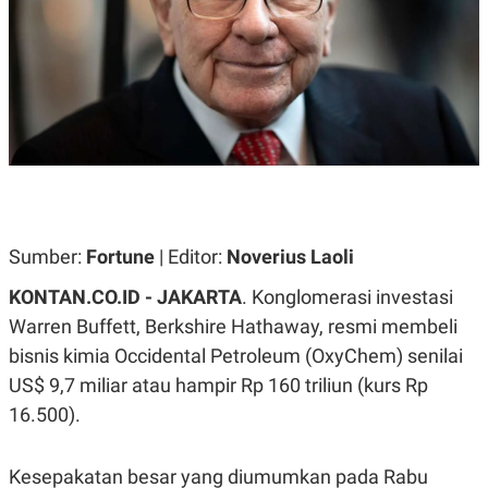
A
A
S
L
I
K
I
E
N
U
D
A
U
N
S
G
T
A
R
N
I
P
I
E
N
Sumber:
Fortune
| Editor:
Noverius Laoli
L
T
U
E
KONTAN.CO.ID - JAKARTA
. Konglomerasi investasi
A
R
N
N
Warren Buffett, Berkshire Hathaway, resmi membeli
G
A
U
S
bisnis kimia Occidental Petroleum (OxyChem) senilai
S
I
US$ 9,7 miliar atau hampir Rp 160 triliun (kurs Rp
A
O
H
N
16.500).
A
A
L
P
R
Kesepakatan besar yang diumumkan pada Rabu
E
E