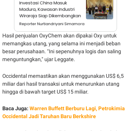
A
I
Investasi China Masuk
S
V
Madura, Kawasan Industri
K
E
Wiraraja Siap Dikembangkan
E
M
Reporter Nurtiandriyani Simamora
E
N
T
Hasil penjualan OxyChem akan dipakai Oxy untuk
E
memangkas utang, yang selama ini menjadi beban
R
I
besar perusahaan. "Ini sepenuhnya logis dan saling
A
N
menguntungkan," ujar Leggate.
L
E
S
Occidental memastikan akan menggunakan US$ 6,5
T
miliar dari hasil transaksi untuk menurunkan utang
A
R
hingga di bawah target US$ 15 miliar.
I
Baca Juga:
Warren Buffett Berburu Lagi, Petrokimia
KANAL
Occidental Jadi Taruhan Baru Berkshire
P
I
U
M