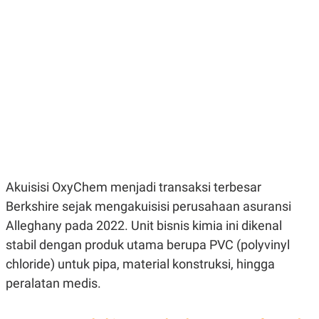
E
E
H
S
A
T
T
Y
A
L
N
E
E
A
N
N
G
A
L
L
I
I
S
S
H
I
S
E
K
X
O
Akuisisi OxyChem menjadi transaksi terbesar
E
L
Berkshire sejak mengakuisisi perusahaan asuransi
C
O
U
M
Alleghany pada 2022. Unit bisnis kimia ini dikenal
T
I
stabil dengan produk utama berupa PVC (polyvinyl
V
chloride) untuk pipa, material konstruksi, hingga
E
C
peralatan medis.
O
R
N