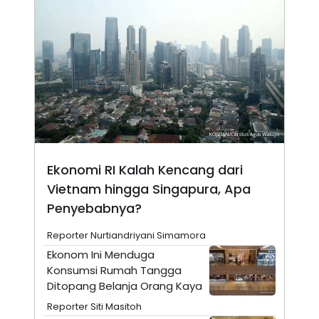
N
S
E
E
W
R
S
E
S
M
E
O
T
N
U
I
P
A
A
K
D
I
V
L
A
Ekonomi RI Kalah Kencang dari
S
K
Vietnam hingga Singapura, Apa
O
R
Penyebabnya?
P
O
Reporter Nurtiandriyani Simamora
R
A
Ekonom Ini Menduga
S
Konsumsi Rumah Tangga
I
Ditopang Belanja Orang Kaya
K
N
I
A
Reporter Siti Masitoh
L
T