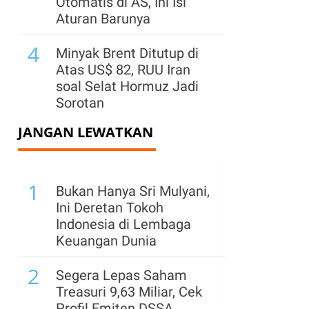
Otomatis di AS, Ini Isi
Aturan Barunya
4
Minyak Brent Ditutup di
Atas US$ 82, RUU Iran
soal Selat Hormuz Jadi
Sorotan
JANGAN LEWATKAN
5
Bursa Global Turun
Kamis (6/8) Jelang Data
Tenaga Kerja AS, Harga
1
Minyak Melonjak
Bukan Hanya Sri Mulyani,
Ini Deretan Tokoh
6
Surplus Dagang China
Indonesia di Lembaga
dengan Uni Eropa dan AS
Keuangan Dunia
Tetap Besar pada Juli, Ini
2
Rinciannya
Segera Lepas Saham
Treasuri 9,63 Miliar, Cek
7
AS Terapkan Tarif 15%
Profil Emiten DSSA