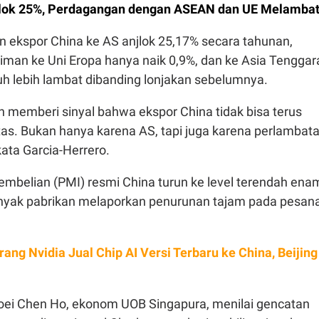
jlok 25%, Perdagangan dengan ASEAN dan UE Melamba
 ekspor China ke AS anjlok 25,17% secara tahunan,
iman ke Uni Eropa hanya naik 0,9%, dan ke Asia Tenggar
h lebih lambat dibanding lonjakan sebelumnya.
h memberi sinyal bahwa ekspor China tidak bisa terus
as. Bukan hanya karena AS, tapi juga karena perlambat
kata Garcia-Herrero.
embelian (PMI) resmi China turun ke level terendah ena
nyak pabrikan melaporkan penurunan tajam pada pesan
rang Nvidia Jual Chip AI Versi Terbaru ke China, Beijing
oei Chen Ho, ekonom UOB Singapura, menilai gencatan