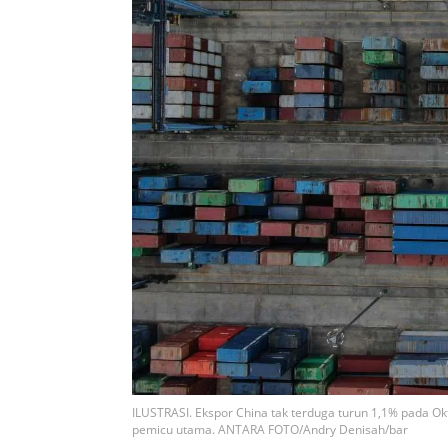
ILUSTRASI. Ekspor China tak terduga turun 1,1% pada Ok
pemicu utama. ANTARA FOTO/Andry Denisah/bar