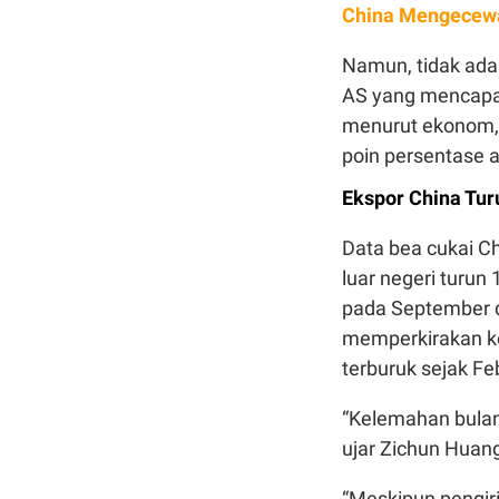
China Mengecewa
Namun, tidak ada
AS yang mencapai 
menurut ekonom, 
poin persentase a
Ekspor China Tur
Data bea cukai C
luar negeri turu
pada September d
memperkirakan ke
terburuk sejak Feb
“Kelemahan bulan 
ujar Zichun Huan
“Meskipun pengiri