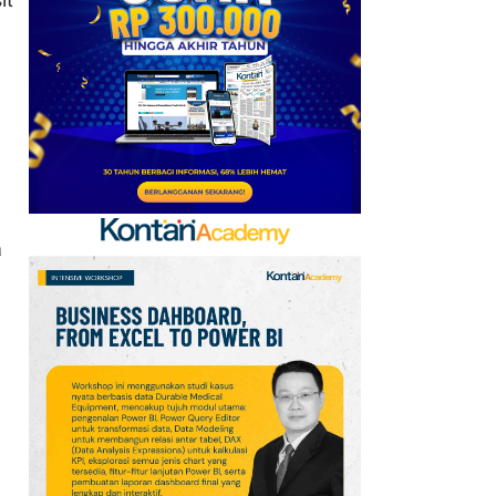
Hadiah Timnas Yordania
yang Tertunda 8 Bulan
7
Cek Kode Redeem EA FC
Mobile Update 7 Agustus
2026: Klaim Ribuan
Gems Gratis!
8
Klasemen Grup A Piala
a
AFF 2026: Ini Skenario
Indonesia Lolos ke
Semifinal
9
Promo JSM Alfamart 7–
9 Agustus 2026, Minyak
Goreng 2 Liter Mulai
Rp41.500