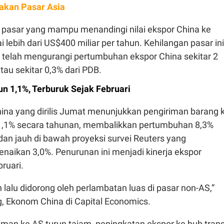
kan Pasar Asia
 pasar yang mampu menandingi nilai ekspor China ke
lebih dari US$400 miliar per tahun. Kehilangan pasar ini
telah mengurangi pertumbuhan ekspor China sekitar 2
tau sekitar 0,3% dari PDB.
un 1,1%, Terburuk Sejak Februari
hina yang dirilis Jumat menunjukkan pengiriman barang 
n 1,1% secara tahunan, membalikkan pertumbuhan 8,3%
an jauh di bawah proyeksi survei Reuters yang
naikan 3,0%. Penurunan ini menjadi kinerja ekspor
ruari.
lalu didorong oleh perlambatan luas di pasar non-AS,”
g, Ekonom China di Capital Economics.
man ke AS turun tajam, peningkatan ekspor ke hub trans