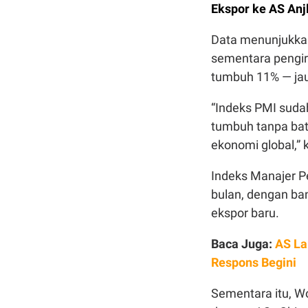
Ekspor ke AS An
Data menunjukkan
sementara pengir
tumbuh 11% — jau
“Indeks PMI suda
tumbuh tanpa bat
ekonomi global,” 
Indeks Manajer P
bulan, dengan ba
ekspor baru.
Baca Juga:
AS La
Respons Begini
Sementara itu, W