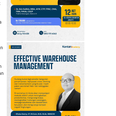
10
Promo Alfamart Murah
t
Banget 7–13 Agustus
2026, Sunlight hingga
Bebelac Diskon
a
an
m
an