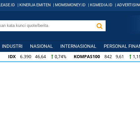
EASE.ID
|
KINERJA EMITEN
|
MOMSMONEY.ID
|
KGMEDIA.ID
|
ADVERTISIN
INDUSTRI
NASIONAL
INTERNASIONAL
PERSONAL FINA
IDX
6.390 46,64
KOMPAS100
842 9,61
0,74%
1,1
KOMPAS100
842 9,61
LQ45
639 8,15
1,15%
1,29
LQ45
639 8,15
ISSI
221 2,15
IDX3
1,29%
0,98%