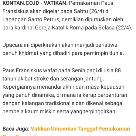
KONTAN.CO.ID -
VATIKAN.
Pemakaman Paus
A
A
S
L
Fransiskus akan digelar pada Sabtu (26/4) di
I
Lapangan Santo Petrus, demikian diputuskan oleh
K
I
para kardinal Gereja Katolik Roma pada Selasa (22/4).
E
N
U
D
A
U
N
S
Upacara ini diperkirakan akan menjadi peristiwa
G
T
A
R
penuh khidmat yang dihadiri para pemimpin dunia.
N
I
P
I
E
N
Paus Fransiskus wafat pada Senin pagi di usia 88
L
T
tahun akibat stroke dan serangan jantung.
U
E
A
R
Kepergiannya menandai akhir dari masa kepausan
N
N
G
A
yang penuh dinamika, di mana ia kerap berbenturan
U
S
dengan kalangan tradisionalis dan dikenal sebagai
S
I
A
O
pembela kaum miskin serta yang terpinggirkan.
H
N
A
A
L
Baca Juga:
Vatikan Umumkan Tanggal Pemakaman
P
R
E
E