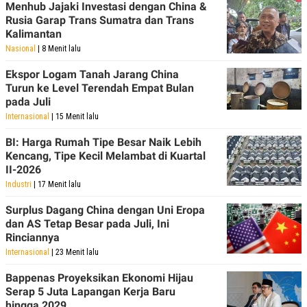
Menhub Jajaki Investasi dengan China &
R
T
I
Rusia Garap Trans Sumatra dan Trans
S
Kalimantan
I
Nasional
| 8 Menit lalu
N
G
Ekspor Logam Tanah Jarang China
K
Turun ke Level Terendah Empat Bulan
G
M
pada Juli
E
Internasional
| 15 Menit lalu
D
I
BI: Harga Rumah Tipe Besar Naik Lebih
A
Kencang, Tipe Kecil Melambat di Kuartal
.
I
II-2026
D
Industri
| 17 Menit lalu
Surplus Dagang China dengan Uni Eropa
dan AS Tetap Besar pada Juli, Ini
SITEMAP
PROFILE
TERM
Rinciannya
OF
USE
Internasional
| 23 Menit lalu
PEDOMAN
Bappenas Proyeksikan Ekonomi Hijau
PEMBERITAAN
SIBER
Serap 5 Juta Lapangan Kerja Baru
hingga 2029
PRIVACY