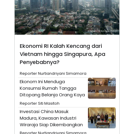
E
E
H
S
A
T
T
Y
A
L
N
E
E
A
N
N
G
A
Ekonomi RI Kalah Kencang dari
L
L
I
I
Vietnam hingga Singapura, Apa
S
S
H
I
Penyebabnya?
S
E
K
Reporter Nurtiandriyani Simamora
X
O
Ekonom Ini Menduga
E
L
C
O
Konsumsi Rumah Tangga
U
M
Ditopang Belanja Orang Kaya
T
I
Reporter Siti Masitoh
V
Investasi China Masuk
E
C
Madura, Kawasan Industri
O
Wiraraja Siap Dikembangkan
R
N
Reporter Nurtiandriyani Simamora