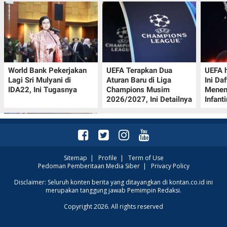
World Bank Pekerjakan
UEFA Terapkan Dua
UEFA h
Lagi Sri Mulyani di
Aturan Baru di Liga
Ini Da
IDA22, Ini Tugasnya
Champions Musim
Menen
2026/2027, Ini Detailnya
Infant
Sitemap
|
Profile
|
Term of Use
Pedoman Pemberitaan Media Siber
|
Privacy Policy
Jadwal Perempat Final
Disclaimer: Seluruh konten berita yang ditayangkan di kontan.co.id ini
merupakan tanggung jawab Pemimpin Redaksi.
GOTF MLBB 2026: ONIC
dan Vitality Bersiap
Copyright 2026. All rights reserved
Amankan Semifinal