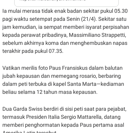
E
R
Ia mulai merasa tidak enak badan sekitar pukul 05.30
F
B
pagi waktu setempat pada Senin (21/4). Sekitar satu
O
U
K
S
jam kemudian, ia sempat memberi isyarat perpisahan
U
I
S
N
kepada perawat pribadinya, Massimiliano Strappetti,
E
sebelum akhirnya koma dan menghembuskan napas
S
S
terakhir pada pukul 07.35.
I
N
S
I
Vatikan merilis foto Paus Fransiskus dalam balutan
G
jubah kepausan dan memegang rosario, berbaring
H
T
dalam peti terbuka di kapel Santa Marta—kediaman
S
B
beliau selama 12 tahun masa kepausan.
T
E
O
L
C
A
K
N
Dua Garda Swiss berdiri di sisi peti saat para pejabat,
S
J
termasuk Presiden Italia Sergio Mattarella, datang
E
A
T
O
memberi penghormatan kepada Paus pertama asal
U
N
P
Amerika Latin tersebut.