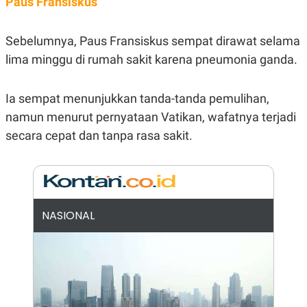
Paus Fransiskus
R
G
S
I
O
O
Sebelumnya, Paus Fransiskus sempat dirawat selama
N
N
A
A
lima minggu di rumah sakit karena pneumonia ganda.
L
L
F
I
N
Ia sempat menunjukkan tanda-tanda pemulihan,
A
namun menurut pernyataan Vatikan, wafatnya terjadi
N
C
secara cepat dan tanpa rasa sakit.
E
Y
C
A
A
N
R
G
I
T
T
E
A
NASIONAL
R
H
.
U
.
.
K
L
E
I
S
F