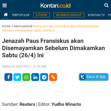
TERPOPULER
E-PAPER
BUSINESS INSIGHT
KONTAN TV
P
Home
>
internasional
>
Jenazah Paus Fransiskus akan Disemayamkan
Sebelum Dimakamkan Sabtu (26/4) Ini
MY
Jenazah Paus Fransiskus akan
KONTAN
Disemayamkan Sebelum Dimakamkan
Daftar
Sabtu (26/4) Ini
Masuk
Selasa, 22 April 2025 | 22:26 WIB
Baca di App
BERITA
I
N
N
A
V
S
E
I
Sumber:
Reuters
| Editor:
Yudho Winarto
S
O
T
N