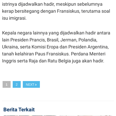
A
I
istrinya dijadwalkan hadir, meskipun sebelumnya
S
V
K
E
kerap bersitegang dengan Fransiskus, terutama soal
E
isu imigrasi.
M
E
N
T
Kepala negara lainnya yang dijadwalkan hadir antara
E
R
lain Presiden Prancis, Brasil, Jerman, Polandia,
I
Ukraina, serta Komisi Eropa dan Presiden Argentina,
A
N
tanah kelahiran Paus Fransiskus. Perdana Menteri
L
Inggris serta Raja dan Ratu Belgia juga akan hadir.
E
S
T
A
R
I
1
2
NEXT
KANAL
Berita Terkait
P
I
U
M