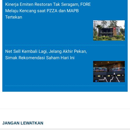
Kinerja Emiten Restoran Tak Seragam, FORE
Melaju Kencang saat PZZA dan MAPB
Tertekan
Net Sell Kembali Lagi, Jelang Akhir Pekan,
Simak Rekomendasi Saham Hari Ini
JANGAN LEWATKAN