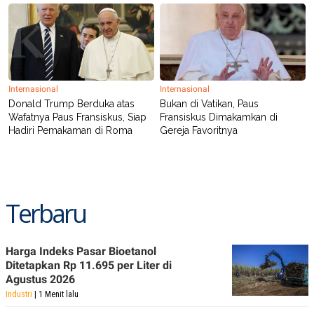
C
L
A
E
D
A
E
S
M
E
Y
.
I
D
Internasional
Internasional
L
K
Donald Trump Berduka atas
Bukan di Vatikan, Paus
A
I
Wafatnya Paus Fransiskus, Siap
Fransiskus Dimakamkan di
N
N
Hadiri Pemakaman di Roma
Gereja Favoritnya
G
E
G
R
A
J
N
A
A
E
N
M
C
I
Terbaru
E
T
T
E
A
N
K
Harga Indeks Pasar Bioetanol
E
A
Ditetapkan Rp 11.695 per Liter di
P
D
Agustus 2026
A
V
Industri
| 1 Menit lalu
P
E
E
R