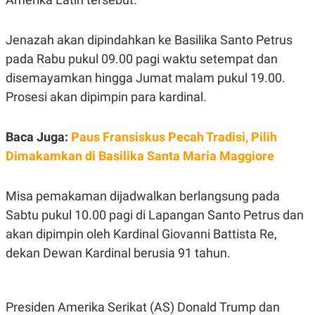
N
S
E
E
W
R
Jenazah akan dipindahkan ke Basilika Santo Petrus
S
E
pada Rabu pukul 09.00 pagi waktu setempat dan
S
M
E
O
disemayamkan hingga Jumat malam pukul 19.00.
T
N
U
I
Prosesi akan dipimpin para kardinal.
P
A
A
K
D
I
Baca Juga:
Paus Fransiskus Pecah Tradisi, Pilih
V
L
Dimakamkan di Basilika Santa Maria Maggiore
A
S
K
O
Misa pemakaman dijadwalkan berlangsung pada
R
P
Sabtu pukul 10.00 pagi di Lapangan Santo Petrus dan
O
akan dipimpin oleh Kardinal Giovanni Battista Re,
R
A
dekan Dewan Kardinal berusia 91 tahun.
S
I
K
N
I
A
Presiden Amerika Serikat (AS) Donald Trump dan
L
T