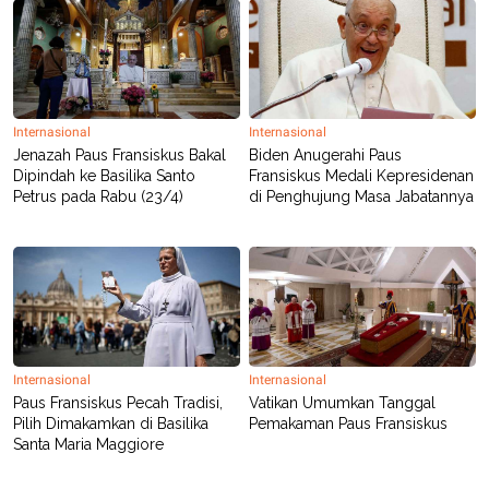
S
A
A
G
T
E
D
S
A
T
A
Internasional
Internasional
K
L
Jenazah Paus Fransiskus Bakal
Biden Anugerahi Paus
O
I
N
P
Dipindah ke Basilika Santo
Fransiskus Medali Kepresidenan
T
S
Petrus pada Rabu (23/4)
di Penghujung Masa Jabatannya
A
U
N
S
T
V
JARINGAN
K
P
Internasional
Internasional
O
R
Paus Fransiskus Pecah Tradisi,
Vatikan Umumkan Tanggal
N
E
Pilih Dimakamkan di Basilika
Pemakaman Paus Fransiskus
T
S
A
S
Santa Maria Maggiore
N
R
A
E