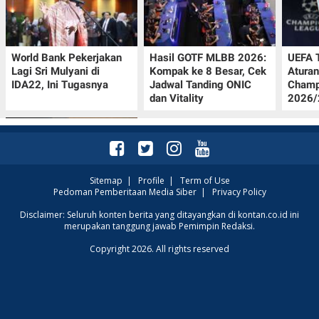
World Bank Pekerjakan
Hasil GOTF MLBB 2026:
UEFA 
Lagi Sri Mulyani di
Kompak ke 8 Besar, Cek
Aturan
IDA22, Ini Tugasnya
Jadwal Tanding ONIC
Champ
dan Vitality
2026/2
Sitemap
|
Profile
|
Term of Use
Pedoman Pemberitaan Media Siber
|
Privacy Policy
Jadwal Persija vs Arema
Disclaimer: Seluruh konten berita yang ditayangkan di kontan.co.id ini
merupakan tanggung jawab Pemimpin Redaksi.
FC Perebutan Juara 3
Piala Presiden 2026,
Copyright 2026. All rights reserved
Kick-off Sore Ini