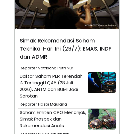
E
E
H
S
A
T
T
Y
A
L
N
E
E
A
N
N
Simak Rekomendasi Saham
G
A
L
L
Teknikal Hari Ini (29/7): EMAS, INDF
I
I
dan ADMR
S
S
H
I
S
Reporter Vatrischa Putri Nur
E
K
Daftar Saham PER Terendah
X
O
& Tertinggi LQ45 (28 Juli
E
L
C
O
2026), ANTM dan BUMI Jadi
U
M
Sorotan
T
I
Reporter Hasbi Maulana
V
E
Saham Emiten CPO Menanjak,
C
Simak Prospek dan
O
Rekomendasi Analis
R
N