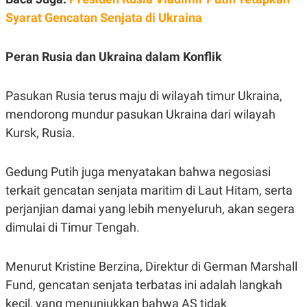
A
I
S
V
Syarat Gencatan Senjata di Ukraina
K
E
E
M
Peran Rusia dan Ukraina dalam Konflik
E
N
T
E
Pasukan Rusia terus maju di wilayah timur Ukraina,
R
mendorong mundur pasukan Ukraina dari wilayah
I
A
Kursk, Rusia.
N
L
E
Gedung Putih juga menyatakan bahwa negosiasi
S
T
terkait gencatan senjata maritim di Laut Hitam, serta
A
perjanjian damai yang lebih menyeluruh, akan segera
R
I
dimulai di Timur Tengah.
KANAL
Menurut Kristine Berzina, Direktur di German Marshall
Fund, gencatan senjata terbatas ini adalah langkah
P
I
U
M
kecil, yang menunjukkan bahwa AS tidak