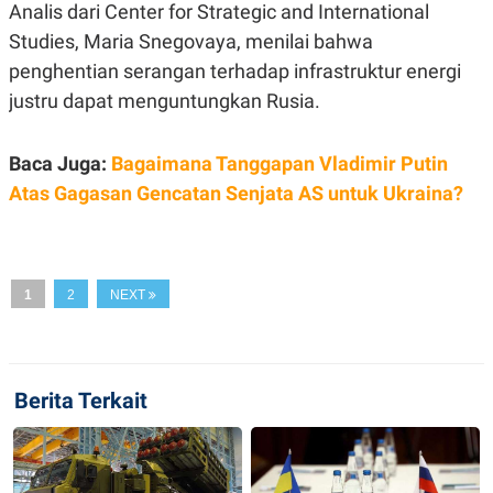
C
L
Analis dari Center for Strategic and International
A
E
Studies, Maria Snegovaya, menilai bahwa
D
A
E
S
penghentian serangan terhadap infrastruktur energi
M
E
Y
.
justru dapat menguntungkan Rusia.
I
D
L
K
Baca Juga:
Bagaimana Tanggapan Vladimir Putin
A
I
Atas Gagasan Gencatan Senjata AS untuk Ukraina?
N
N
G
E
G
R
A
J
N
A
A
E
1
2
NEXT
N
M
C
I
E
T
T
E
A
N
K
Berita Terkait
E
A
P
D
A
V
P
E
E
R