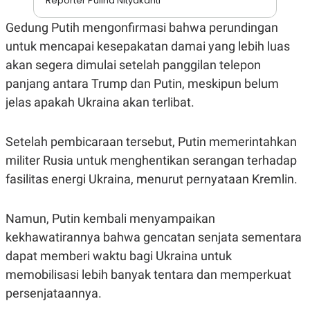
Reporter Pulina Nityakanti
E
R
Gedung Putih mengonfirmasi bahwa perundingan
F
B
O
U
untuk mencapai kesepakatan damai yang lebih luas
K
S
akan segera dimulai setelah panggilan telepon
U
I
S
N
panjang antara Trump dan Putin, meskipun belum
E
S
jelas apakah Ukraina akan terlibat.
S
I
N
Setelah pembicaraan tersebut, Putin memerintahkan
S
I
militer Rusia untuk menghentikan serangan terhadap
G
H
fasilitas energi Ukraina, menurut pernyataan Kremlin.
T
S
B
T
E
Namun, Putin kembali menyampaikan
O
L
kekhawatirannya bahwa gencatan senjata sementara
C
A
K
N
dapat memberi waktu bagi Ukraina untuk
S
J
E
A
memobilisasi lebih banyak tentara dan memperkuat
T
O
persenjataannya.
U
N
P