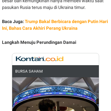
besar dan kemungkinan hanya membeli waktu saat
R
G
pasukan Rusia terus maju di Ukraina timur.
S
I
O
O
N
N
A
A
Baca Juga:
Trump Bakal Berbicara dengan Putin Hari
L
L
F
Ini, Bahas Cara Akhiri Perang Ukraina
I
N
A
Langkah Menuju Perundingan Damai
N
C
E
Y
C
A
A
N
R
G
I
BURSA SAHAM
T
T
E
A
R
H
.
U
.
.
K
L
E
I
S
F