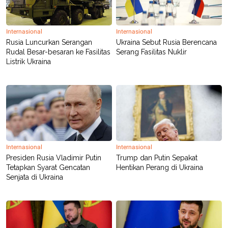
R
T
I
S
I
Internasional
Internasional
N
Rusia Luncurkan Serangan
Ukraina Sebut Rusia Berencana
G
Rudal Besar-besaran ke Fasilitas
Serang Fasilitas Nuklir
K
Listrik Ukraina
G
M
E
D
I
A
.
I
D
Internasional
Internasional
Presiden Rusia Vladimir Putin
Trump dan Putin Sepakat
Tetapkan Syarat Gencatan
Hentikan Perang di Ukraina
SITEMAP
PROFILE
TERM
Senjata di Ukraina
OF
USE
PEDOMAN
PEMBERITAAN
SIBER
PRIVACY