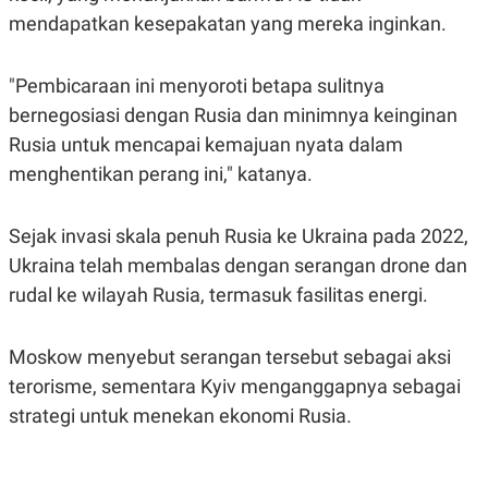
S
A
mendapatkan kesepakatan yang mereka inginkan.
A
G
T
E
D
S
A
"Pembicaraan ini menyoroti betapa sulitnya
T
A
bernegosiasi dengan Rusia dan minimnya keinginan
K
L
Rusia untuk mencapai kemajuan nyata dalam
O
I
menghentikan perang ini," katanya.
N
P
T
S
A
U
N
S
Sejak invasi skala penuh Rusia ke Ukraina pada 2022,
T
V
Ukraina telah membalas dengan serangan drone dan
rudal ke wilayah Rusia, termasuk fasilitas energi.
JARINGAN
Moskow menyebut serangan tersebut sebagai aksi
K
P
terorisme, sementara Kyiv menganggapnya sebagai
O
R
N
E
strategi untuk menekan ekonomi Rusia.
T
S
A
S
N
R
A
E