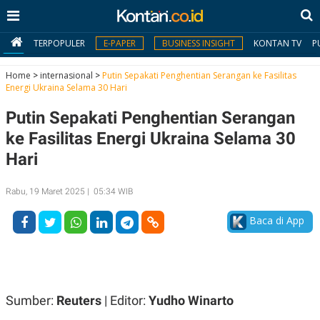
TERPOPULER
E-PAPER
BUSINESS INSIGHT
KONTAN TV
P
Home
>
internasional
>
Putin Sepakati Penghentian Serangan ke Fasilitas
Energi Ukraina Selama 30 Hari
MY
Putin Sepakati Penghentian Serangan
KONTAN
ke Fasilitas Energi Ukraina Selama 30
Daftar
Hari
Masuk
Rabu, 19 Maret 2025 | 05:34 WIB
Baca di App
BERITA
I
N
N
A
V
S
E
I
Sumber:
Reuters
| Editor:
Yudho Winarto
S
O
T
N