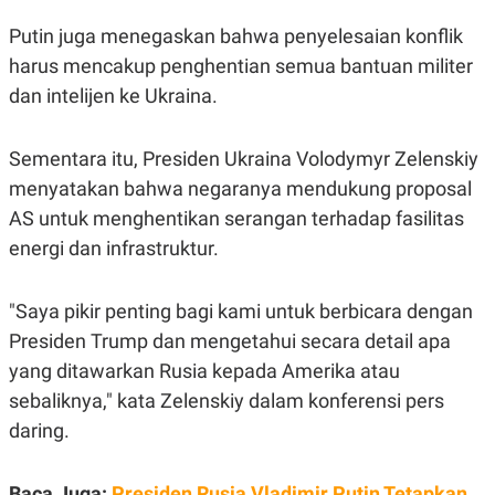
N
S
Putin juga menegaskan bahwa penyelesaian konflik
E
E
W
R
harus mencakup penghentian semua bantuan militer
S
E
S
M
dan intelijen ke Ukraina.
E
O
T
N
U
I
Sementara itu, Presiden Ukraina Volodymyr Zelenskiy
P
A
menyatakan bahwa negaranya mendukung proposal
A
K
D
I
AS untuk menghentikan serangan terhadap fasilitas
V
L
A
energi dan infrastruktur.
S
K
O
"Saya pikir penting bagi kami untuk berbicara dengan
R
P
Presiden Trump dan mengetahui secara detail apa
O
R
yang ditawarkan Rusia kepada Amerika atau
A
sebaliknya," kata Zelenskiy dalam konferensi pers
S
I
daring.
K
N
I
A
L
T
Baca Juga:
Presiden Rusia Vladimir Putin Tetapkan