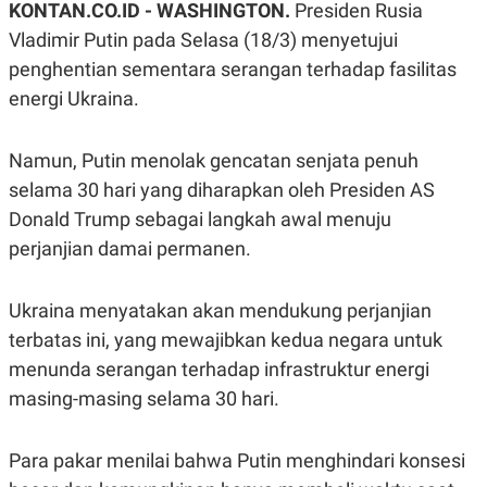
KONTAN.CO.ID -
WASHINGTON.
Presiden Rusia
A
A
S
L
Vladimir Putin pada Selasa (18/3) menyetujui
I
penghentian sementara serangan terhadap fasilitas
K
I
energi Ukraina.
E
N
U
D
A
U
N
S
Namun, Putin menolak gencatan senjata penuh
G
T
A
R
selama 30 hari yang diharapkan oleh Presiden AS
N
I
Donald Trump sebagai langkah awal menuju
P
I
perjanjian damai permanen.
E
N
L
T
U
E
A
R
Ukraina menyatakan akan mendukung perjanjian
N
N
G
A
terbatas ini, yang mewajibkan kedua negara untuk
U
S
menunda serangan terhadap infrastruktur energi
S
I
A
O
masing-masing selama 30 hari.
H
N
A
A
L
Para pakar menilai bahwa Putin menghindari konsesi
P
R
E
E