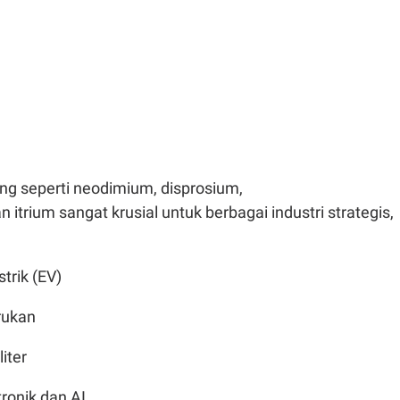
ng seperti neodimium, disprosium,
 itrium sangat krusial untuk berbagai industri strategis,
trik (EV)
rukan
iter
tronik dan AI