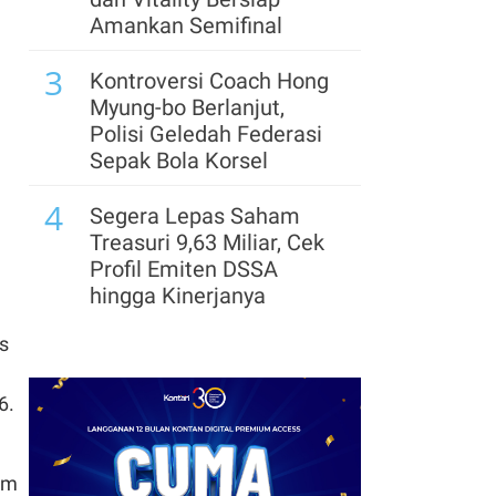
Tertekan Keras
Amankan Semifinal
8
3
China Perketat Pajak
Kontroversi Coach Hong
Investasi Asing, Polis
Myung-bo Berlanjut,
Asuransi Hong Kong
Polisi Geledah Federasi
Kena Pajak 20%
Sepak Bola Korsel
9
4
Kanada Terdesak Tarif
Segera Lepas Saham
Trump 50%, Siapkan
Treasuri 9,63 Miliar, Cek
Sejumlah Konsesi untuk
Profil Emiten DSSA
AS
hingga Kinerjanya
10
5
s
Saham Global Cetak
Arsenal Perpanjang
Kenaikan Mingguan
Kerja Sama dengan
Terkuat Sejak Mei 2026
Emirates hingga 2033, Ini
6.
Detail Kemitraannya
6
am
Klasemen Grup A Piala