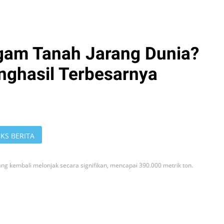
gam Tanah Jarang Dunia?
nghasil Terbesarnya
KS BERITA
ang kembali melonjak secara signifikan, mencapai 390.000 metrik ton.