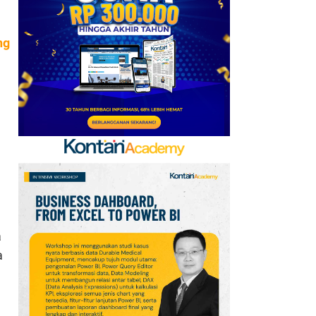
AFF 2026: Ini Skenario
Indonesia Lolos ke
ng
Semifinal
7
FIFA Akhirnya Cairkan
Hadiah Timnas Yordania
yang Tertunda 8 Bulan
8
Promo Alfamart Murah
Banget 7–13 Agustus
2026, Sunlight hingga
Bebelac Diskon
9
Promo JSM Superindo
a
7–9 Agustus 2026,
a
Minyak Goreng Rp37.900
hingga Buah Diskon 50%