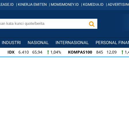
EASE.ID
|
KINERJA EMITEN
|
MOMSMONEY.ID
|
KGMEDIA.ID
|
ADVERTISIN
INDUSTRI
NASIONAL
INTERNASIONAL
PERSONAL FINA
IDX
6.410 65,94
KOMPAS100
845 12,09
1,04%
1,
KOMPAS100
845 12,09
LQ45
640 9,44
1,45%
1,5
LQ45
640 9,44
ISSI
222 2,82
IDX3
1,50%
1,29%