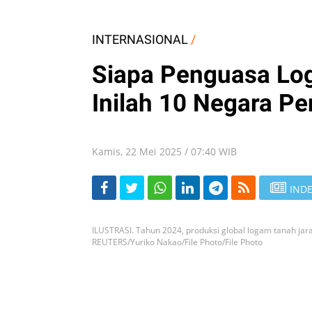
INTERNASIONAL
/
Siapa Penguasa Lo
Inilah 10 Negara Pe
Kamis, 22 Mei 2025 / 07:40 WIB
INDE
ILUSTRASI. Tahun 2024, produksi global logam tanah jar
REUTERS/Yuriko Nakao/File Photo/File Photo