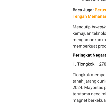
Baca Juga:
Perus
Tengah Memanasn
Mengutip
invest
kemajuan teknolo
mengamankan ran
memperkuat produ
Peringkat Negar
1. Tiongkok – 27
Tiongkok memper
tanah jarang dun
2024. Mayoritas p
terutama neodim
magnet berkekuat