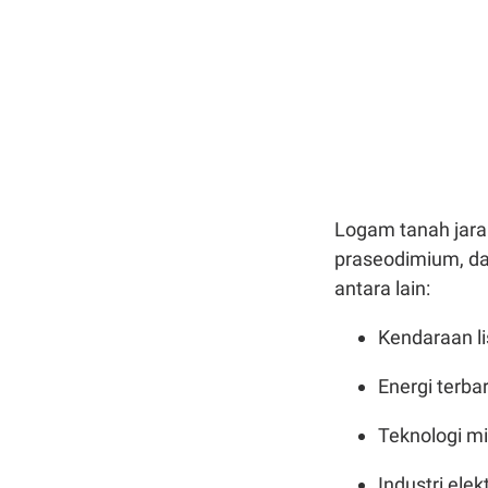
Logam tanah jara
praseodimium, dan
antara lain:
Kendaraan lis
Energi terba
Teknologi mil
Industri elek