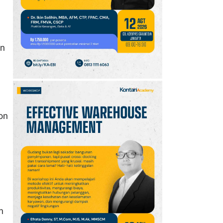
10
Promo JSM Alfamart 7–
9 Agustus 2026, Minyak
Goreng 2 Liter Mulai
Rp41.500
en
on
n