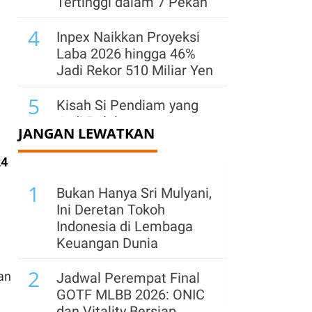
Tertinggi dalam 7 Pekan
4
Inpex Naikkan Proyeksi
Laba 2026 hingga 46%
Jadi Rekor 510 Miliar Yen
5
Kisah Si Pendiam yang
Jadi Pelaku
JANGAN LEWATKAN
Penembakan Massal di
Sekolah Thailand
24
6
1
Filipina Kecam Aksi Peti
Bukan Hanya Sri Mulyani,
Mati Anti-China,
Ini Deretan Tokoh
Ketegangan dengan
Indonesia di Lembaga
Beijing Memanas
Keuangan Dunia
7
2
Serangan Drone Ukraina
an
Jadwal Perempat Final
Guncang Wildberries,
GOTF MLBB 2026: ONIC
Bisnis Ritel Rusia
dan Vitality Bersiap