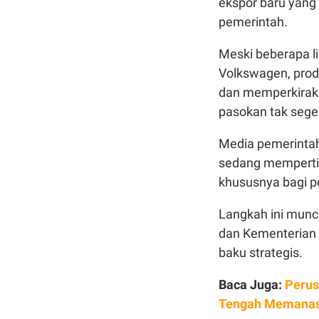
ekspor baru yang
pemerintah.
Meski beberapa l
Volkswagen, prod
dan memperkiraka
pasokan tak seger
Media pemerinta
sedang memperti
khususnya bagi p
Langkah ini muncu
dan Kementerian 
baku strategis.
Baca Juga:
Perus
Tengah Memanasn