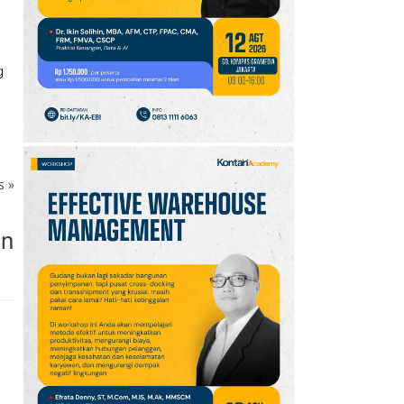
10
Promo JSM Superindo
7–9 Agustus 2026,
Minyak Goreng Rp37.900
hingga Buah Diskon 50%
g
ks
»
an