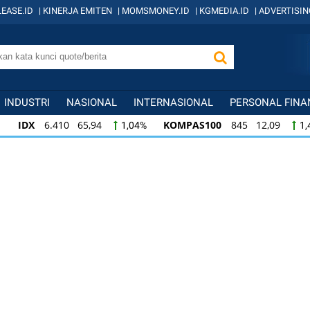
EASE.ID
|
KINERJA EMITEN
|
MOMSMONEY.ID
|
KGMEDIA.ID
|
ADVERTISIN
INDUSTRI
NASIONAL
INTERNASIONAL
PERSONAL FINA
IDX
6.410 65,94
KOMPAS100
845 12,09
1,04%
1,
KOMPAS100
845 12,09
LQ45
640 9,44
1,45%
1,5
LQ45
640 9,44
ISSI
222 2,82
IDX3
1,50%
1,29%