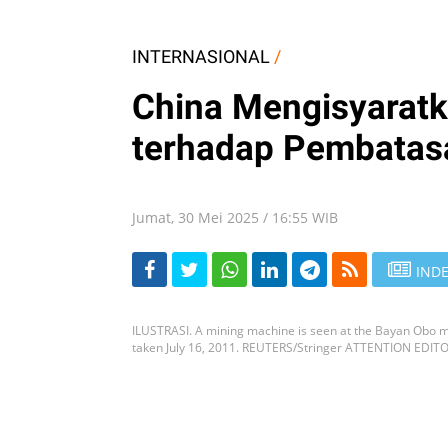
INTERNASIONAL
/
China Mengisyaratk
terhadap Pembatas
Jumat, 30 Mei 2025 / 16:55 WIB
INDE
ILUSTRASI. A mining machine is seen at the Bayan Obo min
taken July 16, 2011. REUTERS/Stringer ATTENTION EDI