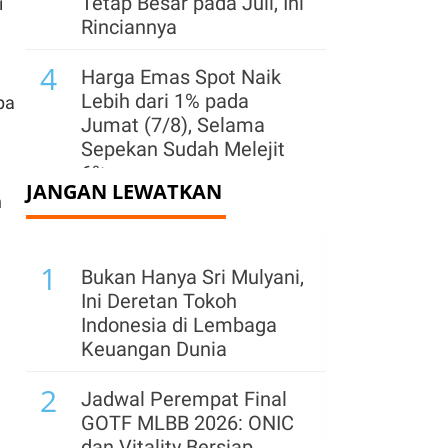
Tetap Besar pada Juli, Ini
i
Rinciannya
4
Harga Emas Spot Naik
Lebih dari 1% pada
pa
Jumat (7/8), Selama
Sepekan Sudah Melejit
6%
JANGAN LEWATKAN
h
5
Emas Spot Stabil Jumat
(7/8), Bersiap Catat
1
Kenaikan Mingguan
Bukan Hanya Sri Mulyani,
Terbesar Sejak 2026
Ini Deretan Tokoh
Indonesia di Lembaga
6
Aturan Baru India
Keuangan Dunia
Guncang Bisnis
2
Minuman Energi,
Jadwal Perempat Final
Termasuk PepsiCo dan
GOTF MLBB 2026: ONIC
Red Bull
dan Vitality Bersiap