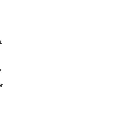
,
r
or