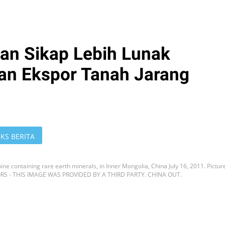
an Sikap Lebih Lunak
an Ekspor Tanah Jarang
KS BERITA
e containing rare earth minerals, in Inner Mongolia, China July 16, 2011. Pictur
TORS - THIS IMAGE WAS PROVIDED BY A THIRD PARTY. CHINA OUT.