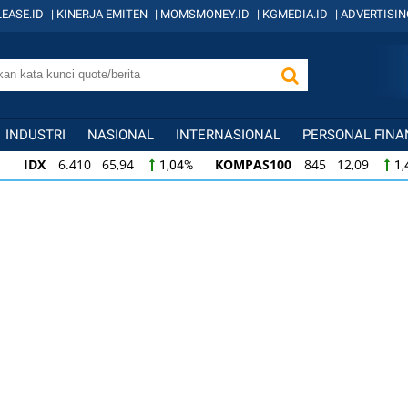
EASE.ID
|
KINERJA EMITEN
|
MOMSMONEY.ID
|
KGMEDIA.ID
|
ADVERTISIN
INDUSTRI
NASIONAL
INTERNASIONAL
PERSONAL FINA
IDX
6.410 65,94
KOMPAS100
845 12,09
1,04%
1,
KOMPAS100
845 12,09
LQ45
640 9,44
1,45%
1,5
LQ45
640 9,44
ISSI
222 2,82
IDX3
1,50%
1,29%