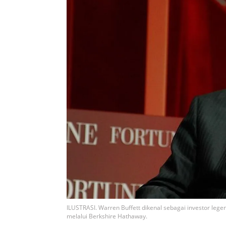
ILUSTRASI. Warren Buffett dikenal sebagai investor leg
melalui Berkshire Hathaway.