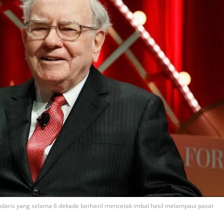
endaris yang selama 6 dekade berhasil mencetak imbal hasil melampaui pasar