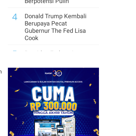
Berpotensi Pulih
4
Donald Trump Kembali
Berupaya Pecat
Gubernur The Fed Lisa
Cook
5
Presiden Federasi
Argentina: Lionel Messi
Sendiri yang Tentukan
h
Waktu Pensiun
6
Pemerintah Trump
Siapkan US$ 3 Miliar
untuk Proyek Mineral
Strategis AS
7
Update Daftar Paspor
Terkuat di Dunia 2026: