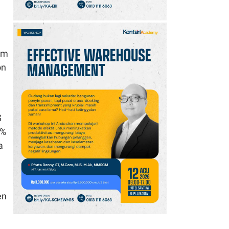
am
on
$
3%
a
en