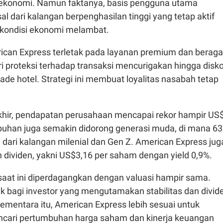
 ekonomi. Namun faktanya, basis pengguna utama
l dari kalangan berpenghasilan tinggi yang tetap aktif
 kondisi ekonomi melambat.
can Express terletak pada layanan premium dan berag
dari proteksi terhadap transaksi mencurigakan hingga disk
ade hotel. Strategi ini membuat loyalitas nasabah tetap
akhir, pendapatan perusahaan mencapai rekor hampir US
mbuhan juga semakin didorong generasi muda, di mana 6
 dari kalangan milenial dan Gen Z. American Express jug
 dividen, yakni US$3,16 per saham dengan yield 0,9%.
saat ini diperdagangkan dengan valuasi hampir sama.
k bagi investor yang mengutamakan stabilitas dan divid
ementara itu, American Express lebih sesuai untuk
ncari pertumbuhan harga saham dan kinerja keuangan