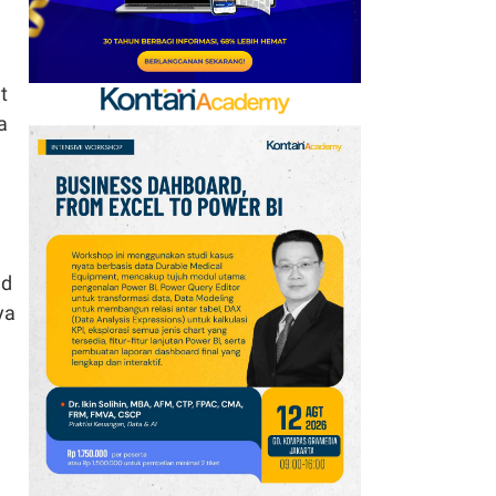
Singapura Masih yang
Terbaik
t
8
Houthi Serang Marib
a
Lagi, PBB Peringatkan
Yaman di Ambang
Konflik Lebih Luas
9
Harga Emas Melonjak ke
Level Tertinggi 7 Pekan,
ld
Data Jobs AS Jadi
ya
Pendorong
10
Harga Minyak Brent Naik
US$ 1, Pasar Cemas
Perang Iran Belum
Berakhir