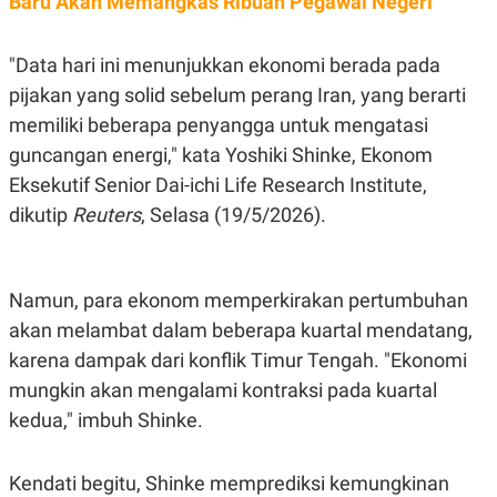
Baru Akan Memangkas Ribuan Pegawai Negeri
S
A
A
G
T
E
D
S
"Data hari ini menunjukkan ekonomi berada pada
A
pijakan yang solid sebelum perang Iran, yang berarti
T
A
memiliki beberapa penyangga untuk mengatasi
K
L
guncangan energi," kata Yoshiki Shinke, Ekonom
O
I
N
P
Eksekutif Senior Dai-ichi Life Research Institute,
T
S
A
U
dikutip
Reuters
, Selasa (19/5/2026).
N
S
T
V
Namun, para ekonom memperkirakan pertumbuhan
JARINGAN
akan melambat dalam beberapa kuartal mendatang,
karena dampak dari konflik Timur Tengah. "Ekonomi
K
P
mungkin akan mengalami kontraksi pada kuartal
O
R
N
E
kedua," imbuh Shinke.
T
S
A
S
N
R
Kendati begitu, Shinke memprediksi kemungkinan
A
E