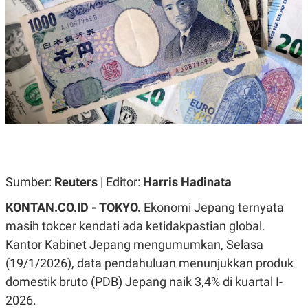
A
A
S
L
I
K
I
E
N
U
D
A
U
N
S
G
T
A
R
N
I
P
I
E
N
L
T
U
E
Sumber:
Reuters
| Editor:
Harris Hadinata
A
R
N
N
KONTAN.CO.ID - TOKYO.
Ekonomi Jepang ternyata
G
A
U
S
masih tokcer kendati ada ketidakpastian global.
S
I
Kantor Kabinet Jepang mengumumkan, Selasa
A
O
H
N
(19/1/2026), data pendahuluan menunjukkan produk
A
A
L
domestik bruto (PDB) Jepang naik 3,4% di kuartal I-
P
R
2026.
E
E