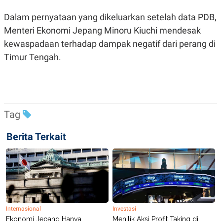
R
T
I
Dalam pernyataan yang dikeluarkan setelah data PDB,
S
I
Menteri Ekonomi Jepang Minoru Kiuchi mendesak
N
kewaspadaan terhadap dampak negatif dari perang di
G
Timur Tengah.
K
G
M
E
D
I
A
.
Tag
I
D
Berita Terkait
SITEMAP
PROFILE
TERM
OF
USE
PEDOMAN
PEMBERITAAN
SIBER
Internasional
Investasi
Ekonomi Jepang Hanya
Menilik Aksi Profit Taking di
PRIVACY