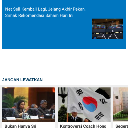
Net Sell Kembali Lagi, Jelang Akhir Pekan,
Simak Rekomendasi Saham Hari Ini
JANGAN LEWATKAN
Bukan Hanya Sri
Kontroversi Coach Hong
Seger