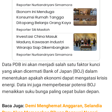
A
I
Reporter Nurtiandriyani Simamora
S
V
K
E
Ekonom Ini Menduga
E
Konsumsi Rumah Tangga
M
E
Ditopang Belanja Orang Kaya
N
Reporter Siti Masitoh
T
E
Investasi China Masuk
R
Madura, Kawasan Industri
I
A
Wiraraja Siap Dikembangkan
N
Reporter Nurtiandriyani Simamora
L
E
Data PDB ini akan menjadi salah satu faktor kunci
S
T
yang akan dicermati Bank of Japan (BOJ) dalam
A
R
menentukan apakah ekonomi dapat mengatasi krisis
I
energi. Data ini juga memperbesar potensi BOJ
menaikkan suku bunga paling cepat bulan depan.
KANAL
Baca Juga:
Demi Menghemat Anggaran, Selandia
P
I
U
M