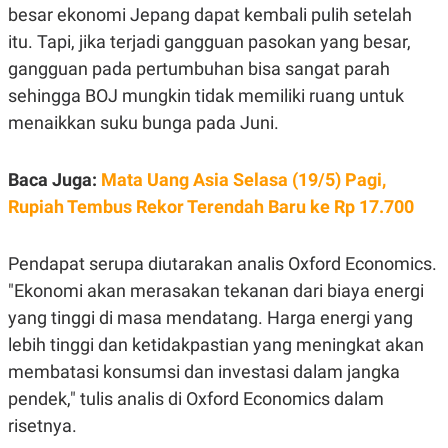
C
L
besar ekonomi Jepang dapat kembali pulih setelah
A
E
D
A
itu. Tapi, jika terjadi gangguan pasokan yang besar,
E
S
gangguan pada pertumbuhan bisa sangat parah
M
E
Y
.
sehingga BOJ mungkin tidak memiliki ruang untuk
I
D
menaikkan suku bunga pada Juni.
L
K
A
I
N
N
Baca Juga:
Mata Uang Asia Selasa (19/5) Pagi,
G
E
Rupiah Tembus Rekor Terendah Baru ke Rp 17.700
G
R
A
J
N
A
A
E
Pendapat serupa diutarakan analis Oxford Economics.
N
M
C
I
"Ekonomi akan merasakan tekanan dari biaya energi
E
T
yang tinggi di masa mendatang. Harga energi yang
T
E
A
N
lebih tinggi dan ketidakpastian yang meningkat akan
K
membatasi konsumsi dan investasi dalam jangka
E
A
P
D
pendek," tulis analis di Oxford Economics dalam
A
V
risetnya.
P
E
E
R