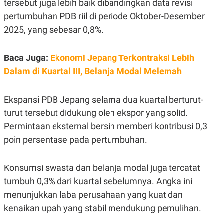
tersebut juga lebih baik dibandingkan data revisi
E
R
pertumbuhan PDB riil di periode Oktober-Desember
F
B
2025, yang sebesar 0,8%.
O
U
K
S
U
I
S
N
Baca Juga:
Ekonomi Jepang Terkontraksi Lebih
E
Dalam di Kuartal III, Belanja Modal Melemah
S
S
I
N
Ekspansi PDB Jepang selama dua kuartal berturut-
S
I
turut tersebut didukung oleh ekspor yang solid.
G
Permintaan eksternal bersih memberi kontribusi 0,3
H
T
poin persentase pada pertumbuhan.
S
B
T
E
O
L
Konsumsi swasta dan belanja modal juga tercatat
C
A
K
N
tumbuh 0,3% dari kuartal sebelumnya. Angka ini
S
J
menunjukkan laba perusahaan yang kuat dan
E
A
T
O
kenaikan upah yang stabil mendukung pemulihan.
U
N
P