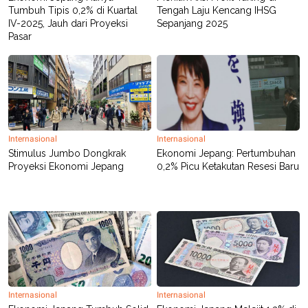
POLICY
Tumbuh Tipis 0,2% di Kuartal
Tengah Laju Kencang IHSG
IV-2025, Jauh dari Proyeksi
Sepanjang 2025
Pasar
Internasional
Internasional
Stimulus Jumbo Dongkrak
Ekonomi Jepang: Pertumbuhan
Proyeksi Ekonomi Jepang
0,2% Picu Ketakutan Resesi Baru
Internasional
Internasional