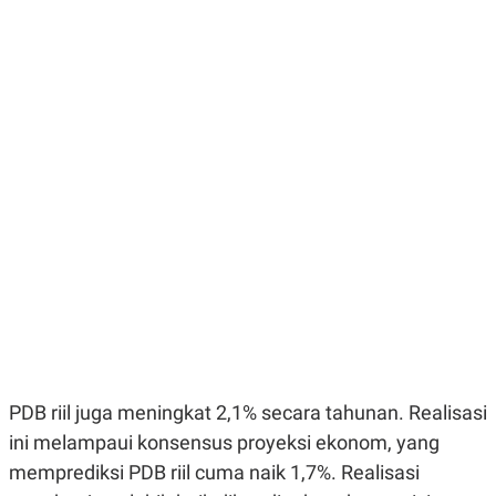
E
E
H
S
A
T
T
Y
A
L
N
E
E
A
N
N
G
A
L
L
I
I
S
S
H
I
S
E
K
X
O
E
L
C
O
U
M
T
I
V
PDB riil juga meningkat 2,1% secara tahunan. Realisasi
E
C
ini melampaui konsensus proyeksi ekonom, yang
O
R
memprediksi PDB riil cuma naik 1,7%. Realisasi
N