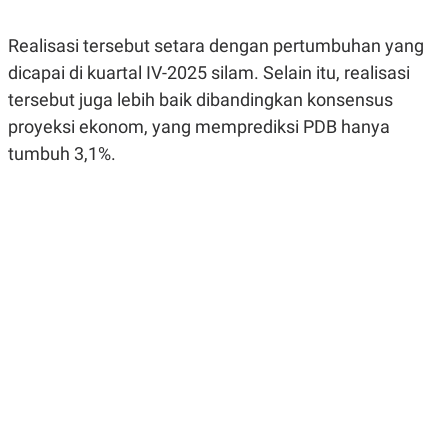
R
G
S
I
Realisasi tersebut setara dengan pertumbuhan yang
O
O
N
N
dicapai di kuartal IV-2025 silam. Selain itu, realisasi
A
A
L
L
tersebut juga lebih baik dibandingkan konsensus
F
proyeksi ekonom, yang memprediksi PDB hanya
I
N
tumbuh 3,1%.
A
N
C
E
Y
C
A
A
N
R
G
I
T
T
E
A
R
H
.
U
.
.
K
L
E
I
S
F