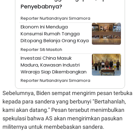
Penyebabnya?
N
S
E
E
W
R
Reporter Nurtiandriyani Simamora
S
E
S
M
Ekonom Ini Menduga
E
O
Konsumsi Rumah Tangga
T
N
Ditopang Belanja Orang Kaya
U
I
P
A
Reporter Siti Masitoh
A
K
Investasi China Masuk
D
I
V
L
Madura, Kawasan Industri
A
Wiraraja Siap Dikembangkan
S
K
Reporter Nurtiandriyani Simamora
O
R
Sebelumnya, Biden sempat mengirim pesan terbuka
P
O
kepada para sandera yang berbunyi "Bertahanlah,
R
A
kami akan datang." Pesan tersebut menimbulkan
S
spekulasi bahwa AS akan mengirimkan pasukan
I
militernya untuk membebaskan sandera.
K
N
I
A
L
T