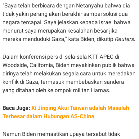
E
E
"Saya telah berbicara dengan Netanyahu bahwa dia
H
S
A
T
tidak yakin perang akan berakhir sampai solusi dua
T
Y
A
L
negara tercapai. Saya jelaskan kepada Israel bahwa
N
E
menurut saya merupakan kesalahan besar jika
E
A
N
N
mereka menduduki Gaza," kata Biden, dikutip
Reuters
.
G
A
L
L
I
I
Dalam konferensi pers di sela-sela KTT APEC di
S
S
H
I
Woodside, California, Biden meyakinkan publik bahwa
S
dirinya telah melakukan segala cara untuk meredakan
E
K
X
O
konflik di Gaza, termasuk membebaskan sandera
E
L
yang ditahan oleh kelompok militan Hamas.
C
O
U
M
T
I
Baca Juga:
Xi Jinping Akui Taiwan adalah Masalah
V
Terbesar dalam Hubungan AS-China
E
C
O
R
Namun Biden memastikan upaya tersebut tidak
N