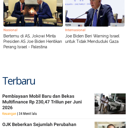
R
T
I
S
I
N
G
Nasional
Internasional
K
Bertemu di AS, Jokowi Minta
Joe Biden Beri Warning Israel
G
Presiden AS Joe Biden Hentikan
untuk Tidak Menduduki Gaza
M
E
Perang Israel - Palestina
D
I
A
.
I
D
Terbaru
SITEMAP
PROFILE
TERM
Pembiayaan Mobil Baru dan Bekas
OF
Multifinance Rp 230,47 Triliun per Juni
USE
2026
PEDOMAN
Keuangan
| 34 Menit lalu
PEMBERITAAN
SIBER
OJK Beberkan Sejumlah Perubahan
PRIVACY