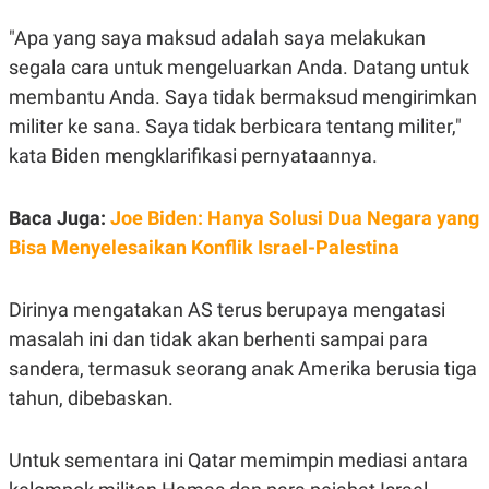
A
I
S
V
"Apa yang saya maksud adalah saya melakukan
K
E
E
segala cara untuk mengeluarkan Anda. Datang untuk
M
membantu Anda. Saya tidak bermaksud mengirimkan
E
N
militer ke sana. Saya tidak berbicara tentang militer,"
T
E
kata Biden mengklarifikasi pernyataannya.
R
I
A
Baca Juga:
Joe Biden: Hanya Solusi Dua Negara yang
N
Bisa Menyelesaikan Konflik Israel-Palestina
L
E
S
T
Dirinya mengatakan AS terus berupaya mengatasi
A
R
masalah ini dan tidak akan berhenti sampai para
I
sandera, termasuk seorang anak Amerika berusia tiga
tahun, dibebaskan.
KANAL
Untuk sementara ini Qatar memimpin mediasi antara
P
I
U
M