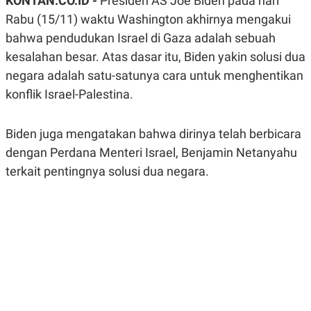
KONTAN.CO.ID -
Presiden AS Joe Biden pada hari
A
A
Rabu (15/11) waktu Washington akhirnya mengakui
S
L
I
bahwa pendudukan Israel di Gaza adalah sebuah
K
I
kesalahan besar. Atas dasar itu, Biden yakin solusi dua
E
N
U
D
negara adalah satu-satunya cara untuk menghentikan
A
U
konflik Israel-Palestina.
N
S
G
T
A
R
N
I
Biden juga mengatakan bahwa dirinya telah berbicara
P
I
dengan Perdana Menteri Israel, Benjamin Netanyahu
E
N
L
T
terkait pentingnya solusi dua negara.
U
E
A
R
N
N
G
A
U
S
S
I
A
O
H
N
A
A
L
P
R
E
E