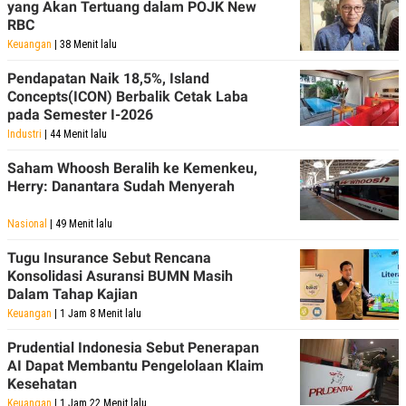
yang Akan Tertuang dalam POJK New
POLICY
RBC
Keuangan
| 38 Menit lalu
Pendapatan Naik 18,5%, Island
Concepts(ICON) Berbalik Cetak Laba
pada Semester I-2026
Industri
| 44 Menit lalu
Saham Whoosh Beralih ke Kemenkeu,
Herry: Danantara Sudah Menyerah
Nasional
| 49 Menit lalu
Tugu Insurance Sebut Rencana
Konsolidasi Asuransi BUMN Masih
Dalam Tahap Kajian
Keuangan
| 1 Jam 8 Menit lalu
Prudential Indonesia Sebut Penerapan
AI Dapat Membantu Pengelolaan Klaim
Kesehatan
Keuangan
| 1 Jam 22 Menit lalu