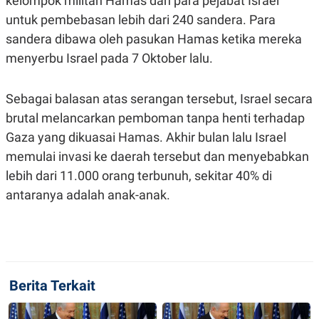
kelompok militan Hamas dan para pejabat Israel
S
A
A
G
untuk pembebasan lebih dari 240 sandera. Para
T
E
sandera dibawa oleh pasukan Hamas ketika mereka
D
S
A
menyerbu Israel pada 7 Oktober lalu.
T
A
K
L
Sebagai balasan atas serangan tersebut, Israel secara
O
I
N
P
brutal melancarkan pemboman tanpa henti terhadap
T
S
Gaza yang dikuasai Hamas. Akhir bulan lalu Israel
A
U
N
S
memulai invasi ke daerah tersebut dan menyebabkan
T
V
lebih dari 11.000 orang terbunuh, sekitar 40% di
antaranya adalah anak-anak.
JARINGAN
K
P
O
R
N
E
T
S
Berita Terkait
A
S
N
R
A
E