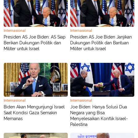
C
L
A
E
D
A
E
S
M
E
Y
.
Internasional
Internasional
I
D
Presiden AS Joe Biden: AS Siap
Presiden AS Joe Biden Janjikan
Berikan Dukungan Politik dan
Dukungan Politik dan Bantuan
L
K
Militer untuk Israel
Militer untuk Israel
A
I
N
N
G
E
G
R
A
J
N
A
A
E
N
M
C
I
E
T
T
E
Internasional
Internasional
A
N
Biden Akan Mengunjungi Israel
Joe Biden: Hanya Solusi Dua
K
Saat Kondisi Gaza Semakin
Negara yang Bisa
E
A
Memanas
Menyelesaikan Konflik Israel-
P
D
Palestina
A
V
P
E
E
R