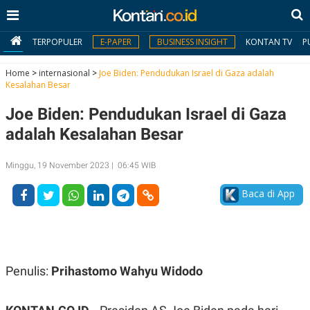
TERPOPULER
E-PAPER
BUSINESS INSIGHT
KONTAN TV
P
Home
>
internasional
>
Joe Biden: Pendudukan Israel di Gaza adalah
Kesalahan Besar
MY
Joe Biden: Pendudukan Israel di Gaza
KONTAN
adalah Kesalahan Besar
Daftar
Minggu, 19 November 2023 | 06:45 WIB
Masuk
Baca di App
BERITA
I
N
N
A
Penulis:
Prihastomo Wahyu Widodo
V
S
E
I
S
O
T
N