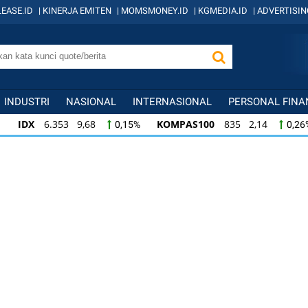
EASE.ID
|
KINERJA EMITEN
|
MOMSMONEY.ID
|
KGMEDIA.ID
|
ADVERTISIN
INDUSTRI
NASIONAL
INTERNASIONAL
PERSONAL FINA
IDX
6.353 9,68
KOMPAS100
835 2,14
0,15%
0,26
KOMPAS100
835 2,14
LQ45
633 2,36
0,26%
0,37
LQ45
633 2,36
ISSI
219 0,18
IDX3
0,37%
0,08%