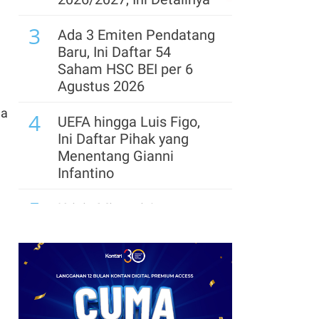
Trump Bidik Dominasi
3
China
Ada 3 Emiten Pendatang
Baru, Ini Daftar 54
8
ConocoPhillips Ganti
Saham HSC BEI per 6
CEO di Tengah Lonjakan
Agustus 2026
Laba Terbesar Sejak
ma
4
2022
UEFA hingga Luis Figo,
Ini Daftar Pihak yang
9
Laba Kuartal II OCBC
Menentang Gianni
Melonjak 22%, Bank
Infantino
Naikkan Proyeksi
5
Pertumbuhan Kredit
Krisis Migrasi Ancam
2026
Status Maroko sebagai
Tuan Rumah Piala Dunia
2030
6
Tema dan Logo Hari
Pramuka Ke-65 Tahun