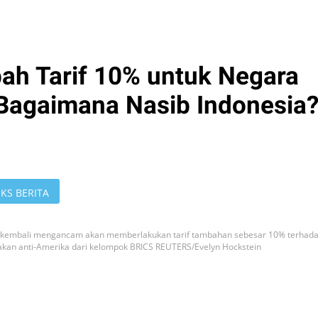
h Tarif 10% untuk Negara
Bagaimana Nasib Indonesia
KS BERITA
mp kembali mengancam akan memberlakukan tarif tambahan sebesar 10% terhad
akan anti-Amerika dari kelompok BRICS REUTERS/Evelyn Hockstein