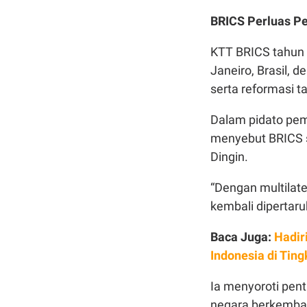
BRICS Perluas P
KTT BRICS tahun 
Janeiro, Brasil, 
serta reformasi ta
Dalam pidato pemb
menyebut BRICS s
Dingin.
“Dengan multilat
kembali dipertaru
Baca Juga:
Hadir
Indonesia di Ting
Ia menyoroti pen
negara berkembang