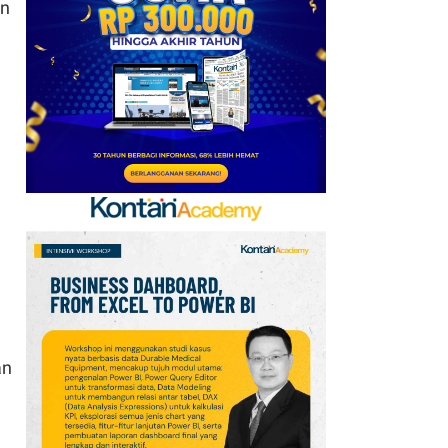
an
2026: Aktif Dukung
Swasembada Pangan
Nasional
7
Apa Saja Syarat
Pencairan JHT 10%? Cek
Dokumen dan Panduan
untuk Peserta BPJSTK
8
Cek Kode Redeem EA FC
Mobile Update 7 Agustus
2026: Klaim Ribuan
Gems Gratis!
9
Tema dan Kegiatan Hari
an
Hutan Indonesia 7
Agustus 2026:
Kampanye