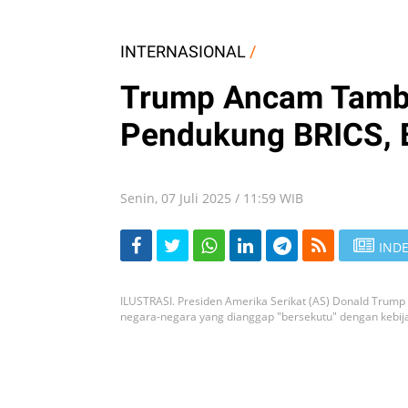
INTERNASIONAL
/
Trump Ancam Tamba
Pendukung BRICS, 
Senin, 07 Juli 2025 / 11:59 WIB
INDE
ILUSTRASI. Presiden Amerika Serikat (AS) Donald Tru
negara-negara yang dianggap "bersekutu" dengan kebij