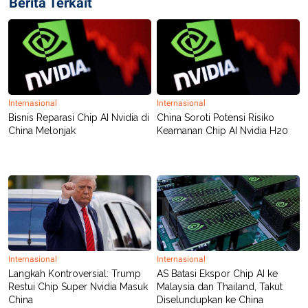
Berita Terkait
R
T
I
S
I
N
G
K
G
M
Internasional
Internasional
E
Bisnis Reparasi Chip AI Nvidia di
China Soroti Potensi Risiko
D
China Melonjak
Keamanan Chip AI Nvidia H20
I
A
.
I
D
SITEMAP
PROFILE
TERM
OF
USE
Internasional
Internasional
PEDOMAN
Langkah Kontroversial: Trump
AS Batasi Ekspor Chip AI ke
PEMBERITAAN
Restui Chip Super Nvidia Masuk
Malaysia dan Thailand, Takut
SIBER
China
Diselundupkan ke China
PRIVACY