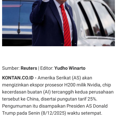
A
A
S
L
I
K
I
E
N
U
D
A
U
N
S
G
T
A
R
N
I
P
I
E
N
L
T
Sumber:
U
E
Reuters
| Editor:
Yudho Winarto
A
R
N
N
KONTAN.CO.ID -
Amerika Serikat (AS) akan
G
A
mengizinkan ekspor prosesor H200 milik Nvidia, chip
U
S
S
I
kecerdasan buatan (AI) tercanggih kedua perusahaan
A
O
H
N
tersebut ke China, disertai pungutan tarif 25%.
A
A
L
Pengumuman itu disampaikan Presiden AS Donald
P
R
Trump pada Senin (8/12/2025) waktu setempat.
E
E