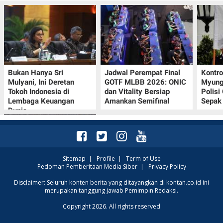
Bukan Hanya Sri
Jadwal Perempat Final
Kontr
Mulyani, Ini Deretan
GOTF MLBB 2026: ONIC
Myung-
Tokoh Indonesia di
dan Vitality Bersiap
Polisi
Lembaga Keuangan
Amankan Semifinal
Sepak 
Dunia
Sitemap
|
Profile
|
Term of Use
Pedoman Pemberitaan Media Siber
|
Privacy Policy
Klasemen Grup A Piala
Disclaimer: Seluruh konten berita yang ditayangkan di kontan.co.id ini
merupakan tanggung jawab Pemimpin Redaksi.
AFF 2026: Ini Skenario
Indonesia Lolos ke
Copyright 2026. All rights reserved
Semifinal