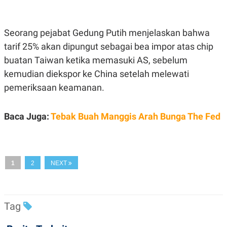
C
L
A
E
D
A
E
S
Seorang pejabat Gedung Putih menjelaskan bahwa
M
E
Y
.
tarif 25% akan dipungut sebagai bea impor atas chip
I
buatan Taiwan ketika memasuki AS, sebelum
D
L
K
kemudian diekspor ke China setelah melewati
A
I
pemeriksaan keamanan.
N
N
G
E
G
R
A
J
Baca Juga:
Tebak Buah Manggis Arah Bunga The Fed
N
A
A
E
N
M
C
I
E
T
T
E
1
2
NEXT
A
N
K
E
A
P
D
Tag
A
V
P
E
E
R