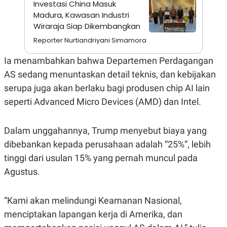
Investasi China Masuk
N
S
Madura, Kawasan Industri
E
E
Wiraraja Siap Dikembangkan
W
R
S
E
Reporter Nurtiandriyani Simamora
S
M
E
O
T
N
Ia menambahkan bahwa Departemen Perdagangan
U
I
AS sedang menuntaskan detail teknis, dan kebijakan
P
A
serupa juga akan berlaku bagi produsen chip AI lain
A
K
D
I
seperti Advanced Micro Devices (AMD) dan Intel.
V
L
A
S
K
Dalam unggahannya, Trump menyebut biaya yang
O
dibebankan kepada perusahaan adalah “25%”, lebih
R
P
tinggi dari usulan 15% yang pernah muncul pada
O
R
Agustus.
A
S
I
“Kami akan melindungi Keamanan Nasional,
K
N
menciptakan lapangan kerja di Amerika, dan
I
A
L
T