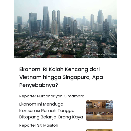
E
R
F
B
O
U
K
S
U
I
S
N
E
S
S
I
N
S
I
Ekonomi RI Kalah Kencang dari
G
H
Vietnam hingga Singapura, Apa
T
Penyebabnya?
S
B
T
E
Reporter Nurtiandriyani Simamora
O
L
C
A
Ekonom Ini Menduga
K
N
Konsumsi Rumah Tangga
S
J
E
A
Ditopang Belanja Orang Kaya
T
O
U
N
Reporter Siti Masitoh
P