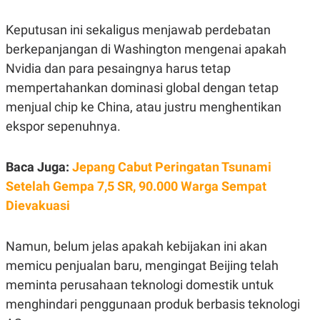
R
G
S
I
Keputusan ini sekaligus menjawab perdebatan
O
O
N
N
berkepanjangan di Washington mengenai apakah
A
A
L
L
Nvidia dan para pesaingnya harus tetap
F
mempertahankan dominasi global dengan tetap
I
N
menjual chip ke China, atau justru menghentikan
A
N
ekspor sepenuhnya.
C
E
Y
C
Baca Juga:
Jepang Cabut Peringatan Tsunami
A
A
Setelah Gempa 7,5 SR, 90.000 Warga Sempat
N
R
G
I
Dievakuasi
T
T
E
A
R
H
Namun, belum jelas apakah kebijakan ini akan
.
U
.
memicu penjualan baru, mengingat Beijing telah
.
meminta perusahaan teknologi domestik untuk
K
L
E
I
menghindari penggunaan produk berbasis teknologi
S
F