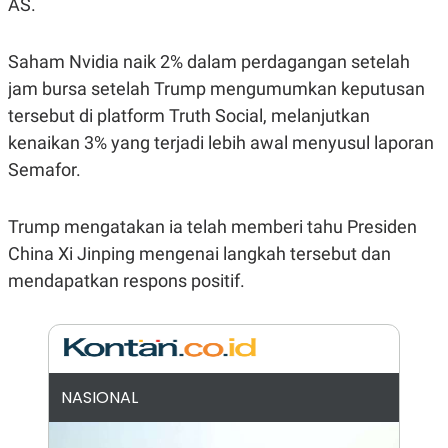
E
E
AS.
H
S
A
T
T
Y
Saham Nvidia naik 2% dalam perdagangan setelah
A
L
N
E
jam bursa setelah Trump mengumumkan keputusan
E
A
tersebut di platform Truth Social, melanjutkan
N
N
G
A
kenaikan 3% yang terjadi lebih awal menyusul laporan
L
L
Semafor.
I
I
S
S
H
I
S
Trump mengatakan ia telah memberi tahu Presiden
E
K
China Xi Jinping mengenai langkah tersebut dan
X
O
E
L
mendapatkan respons positif.
C
O
U
M
T
I
V
E
C
NASIONAL
O
R
N