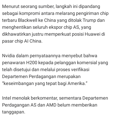
S
A
A
G
Menurut seorang sumber, langkah ini dipandang
T
E
sebagai kompromi antara melarang pengiriman chip
D
S
A
terbaru Blackwell ke China yang ditolak Trump dan
T
A
menghentikan seluruh ekspor chip AS, yang
K
L
dikhawatirkan justru memperkuat posisi Huawei di
O
I
pasar chip AI China.
N
P
T
S
A
U
N
S
Nvidia dalam pernyataannya menyebut bahwa
T
V
penawaran H200 kepada pelanggan komersial yang
telah disetujui dan melalui proses verifikasi
JARINGAN
Departemen Perdagangan merupakan
“keseimbangan yang tepat bagi Amerika.”
K
P
O
R
N
E
Intel menolak berkomentar, sementara Departemen
T
S
A
S
Perdagangan AS dan AMD belum memberikan
N
R
tanggapan.
A
E