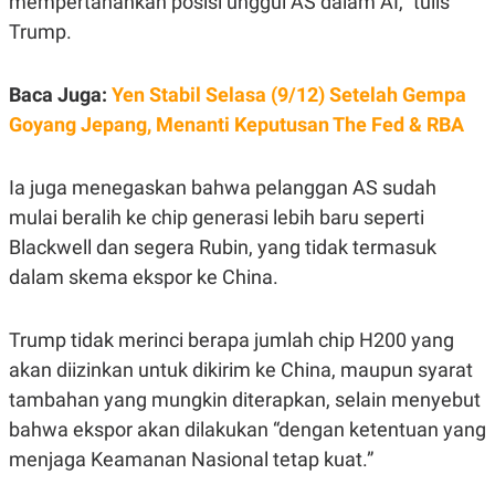
mempertahankan posisi unggul AS dalam AI,” tulis
A
I
S
V
Trump.
K
E
E
M
Baca Juga:
Yen Stabil Selasa (9/12) Setelah Gempa
E
N
Goyang Jepang, Menanti Keputusan The Fed & RBA
T
E
R
I
Ia juga menegaskan bahwa pelanggan AS sudah
A
mulai beralih ke chip generasi lebih baru seperti
N
Blackwell dan segera Rubin, yang tidak termasuk
L
E
dalam skema ekspor ke China.
S
T
A
R
Trump tidak merinci berapa jumlah chip H200 yang
I
akan diizinkan untuk dikirim ke China, maupun syarat
tambahan yang mungkin diterapkan, selain menyebut
KANAL
bahwa ekspor akan dilakukan “dengan ketentuan yang
menjaga Keamanan Nasional tetap kuat.”
P
I
U
M